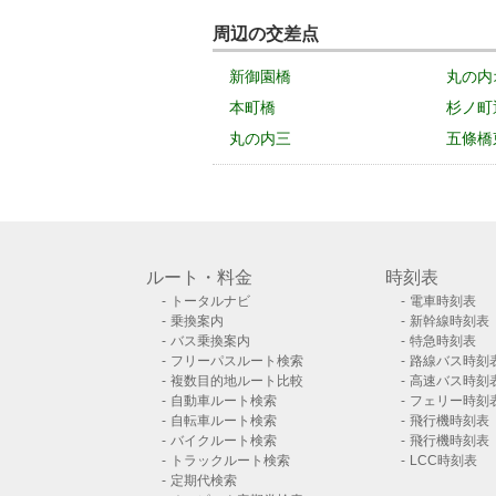
周辺の交差点
新御園橋
丸の内
本町橋
杉ノ町
丸の内三
五條橋
ルート・料金
時刻表
トータルナビ
電車時刻表
乗換案内
新幹線時刻表
バス乗換案内
特急時刻表
フリーパスルート検索
路線バス時刻
複数目的地ルート比較
高速バス時刻
自動車ルート検索
フェリー時刻
自転車ルート検索
飛行機時刻表
バイクルート検索
飛行機時刻表
トラックルート検索
LCC時刻表
定期代検索