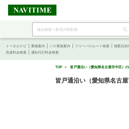
フ
リ
ー
ワ
ー
トータルナビ
ド
乗換案内
バス乗換案内
フリーパスルート検索
複数目的
検
高速料金検索
運転代行料金検索
索
TOP
＞
皆戸通沿い（愛知県名古屋市中区）の駐
皆戸通沿い（愛知県名古屋