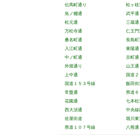
伝馬町通り
松ヶ枝
魚ノ棚通
武平通
松元通
三蔵通
万松寺通
仁王門
桑名町通
長島町
入江町通
東陽通
中ノ町通
京町通
外堀通り
山王通
上中通
国道２
国道１５３号線
飯田街
常盤通
県道６
花園通
七本松
西大須通
中央線
佐屋街道
堀川東
県道１０７号線
八熊通