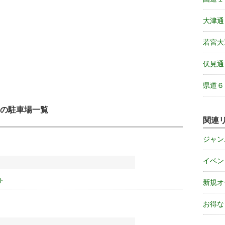
大津通
若宮大
伏見通
県道６
の駐車場一覧
関連
ジャン
イベン
ト
新規オ
お得な