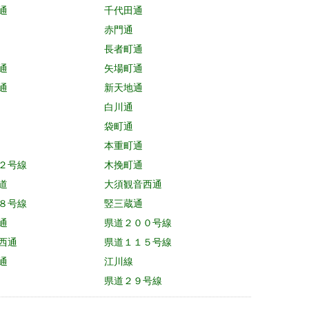
通
千代田通
赤門通
長者町通
通
矢場町通
通
新天地通
白川通
袋町通
本重町通
２号線
木挽町通
道
大須観音西通
８号線
竪三蔵通
通
県道２００号線
西通
県道１１５号線
通
江川線
県道２９号線