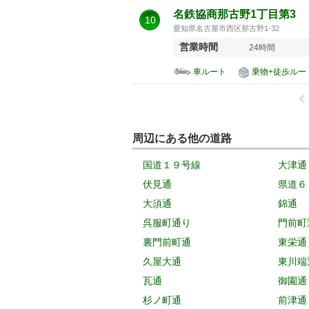
名鉄協商那古野1丁目第3
10
愛知県名古屋市西区那古野1-32
営業時間
24時間
車ルート
乗物+徒歩ルー
周辺にある他の道路
国道１９号線
大津通
伏見通
県道６
大須通
錦通
呉服町通り
門前町
裏門前町通
東栄通
久屋大通
東川端
瓦通
御園通
杉ノ町通
前津通