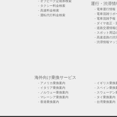
オフピーク定期券検索
運行・渋滞情
タクシー料金検索
電車運行情報
高速料金検索
電車混雑リポ
運転代行料金検索
電車混雑予報
ダイヤ改正・
道路交通情報(
スポット周辺
高速道路の渋
渋滞情報マッ
海外向け乗換サービス
アメリカ乗換案内
イギリス乗換
イタリア乗換案内
スペイン乗換
ノルウェー乗換案内
スウェーデン
マレーシア乗換案内
タイ乗換案内
香港乗換案内
台湾乗換案内