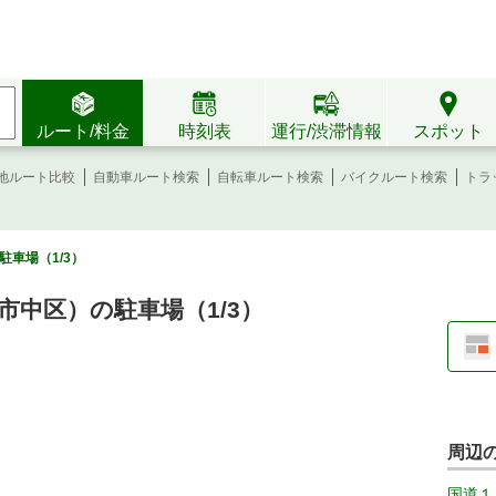
ルート/料金
時刻表
運行/渋滞情報
スポット
地ルート比較
自動車ルート検索
自転車ルート検索
バイクルート検索
トラ
車場（1/3）
市中区）の駐車場（1/3）
周辺
国道１