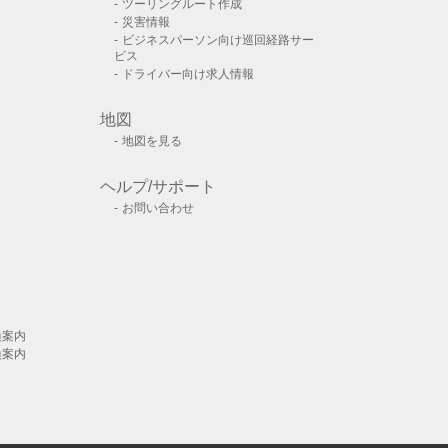
ツーリングルート作成
災害情報
ビジネスパーソン向け巡回経路サー
ビス
ドライバー向け求人情報
地図
地図を見る
ヘルプ/サポート
お問い合わせ
換案内
換案内