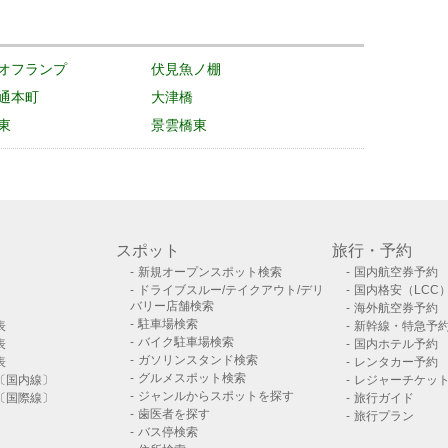
オフランプ
伏見魚ノ棚
通本町
大津橋
東
景雲橋東
スポット
旅行・予約
新規オープンスポット検索
国内航空券予約
ドライブスルー/テイクアウト/デリ
国内格安（LCC
バリー店舗検索
海外航空券予約
駐車場検索
表
新幹線・特急予
バイク駐車場検索
表
国内ホテル予約
ガソリンスタンド検索
表
レンタカー予約
グルメスポット検索
〔国内線〕
レジャーチケッ
ジャンルからスポットを探す
〔国際線〕
旅行ガイド
歯医者を探す
旅行プラン
バス停検索