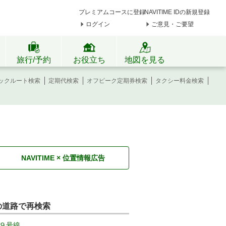
プレミアムコースに登録
NAVITIME IDの新規登録
ログイン
ご意見・ご要望
旅行/予約
お役立ち
地図を見る
ックルート検索
定期代検索
オフピーク定期券検索
タクシー料金検索
NAVITIME × 位置情報広告
の道路で再検索
９号線