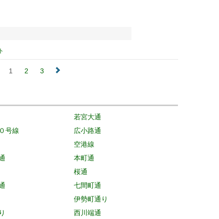
ト
1
2
3
若宮大通
０号線
広小路通
空港線
通
本町通
桜通
通
七間町通
伊勢町通り
り
西川端通