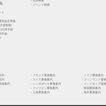
住所検索
報
イベント検索
ート
運賃改定情報
渋滞情報)
の渋滞予測
滞予測
プ
案内
フランス乗換案内
ドイツ乗換案内
案内
スイス乗換案内
フィンランド乗
乗換案内
シンガポール乗換案内
インドネシア乗
フィリピン乗換案内
韓国乗換案内
上海乗換案内
海外乗換案内