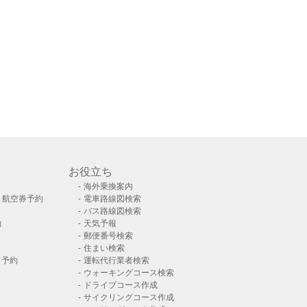
お役立ち
海外乗換案内
）航空券予約
電車路線図検索
バス路線図検索
約
天気予報
郵便番号検索
住まい検索
ト予約
運転代行業者検索
ウォーキングコース検索
ドライブコース作成
サイクリングコース作成