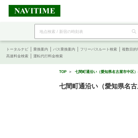
フ
リ
ー
ワ
ー
トータルナビ
ド
乗換案内
バス乗換案内
フリーパスルート検索
複数目的
検
高速料金検索
運転代行料金検索
索
TOP
＞
七間町通沿い（愛知県名古屋市中区）の
七間町通沿い（愛知県名古