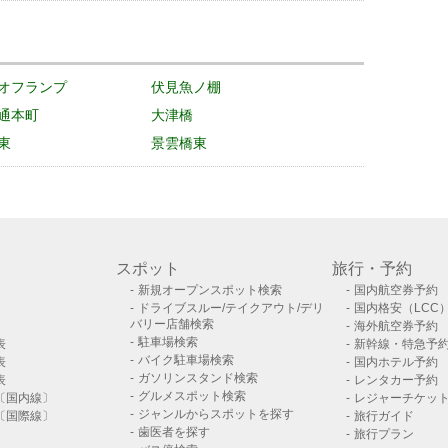
オフランプ
伏見魚ノ棚
通本町
大津橋
東
景雲橋東
スポット
旅行・予約
新規オープンスポット検索
国内航空券予約
ドライブスルー/テイクアウト/デリ
国内格安（LCC
バリー店舗検索
海外航空券予約
駐車場検索
表
新幹線・特急予
バイク駐車場検索
表
国内ホテル予約
ガソリンスタンド検索
表
レンタカー予約
グルメスポット検索
〔国内線〕
レジャーチケッ
ジャンルからスポットを探す
〔国際線〕
旅行ガイド
歯医者を探す
旅行プラン