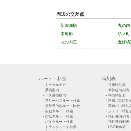
周辺の交差点
新御園橋
丸の内
本町橋
杉ノ町
丸の内三
五條橋
ルート・料金
時刻表
トータルナビ
電車時刻表
乗換案内
新幹線時刻表
バス乗換案内
特急時刻表
フリーパスルート検索
路線バス時刻
複数目的地ルート比較
高速バス時刻
自動車ルート検索
フェリー時刻
自転車ルート検索
飛行機時刻表
バイクルート検索
飛行機時刻表
トラックルート検索
LCC時刻表