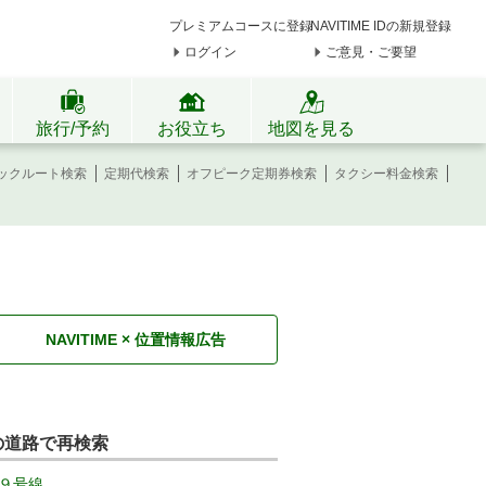
プレミアムコースに登録
NAVITIME IDの新規登録
ログイン
ご意見・ご要望
旅行/予約
お役立ち
地図を見る
ックルート検索
定期代検索
オフピーク定期券検索
タクシー料金検索
NAVITIME × 位置情報広告
の道路で再検索
９号線