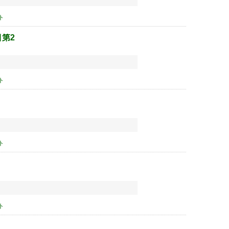
ト
第2
ト
ト
ト