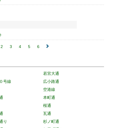
ト
2
3
4
5
6
若宮大通
０号線
広小路通
空港線
通
本町通
桜通
通
瓦通
通り
杉ノ町通