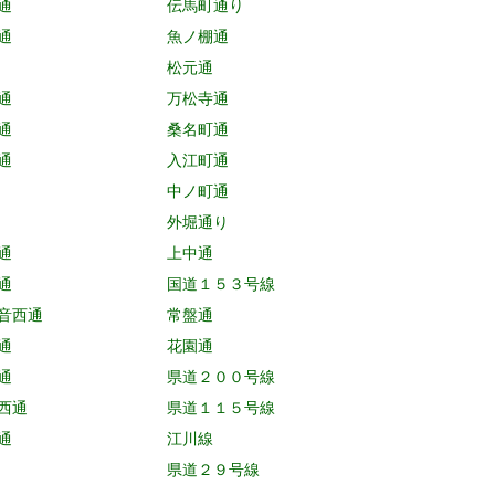
通
伝馬町通り
通
魚ノ棚通
松元通
通
万松寺通
通
桑名町通
通
入江町通
中ノ町通
外堀通り
通
上中通
通
国道１５３号線
音西通
常盤通
通
花園通
通
県道２００号線
西通
県道１１５号線
通
江川線
県道２９号線