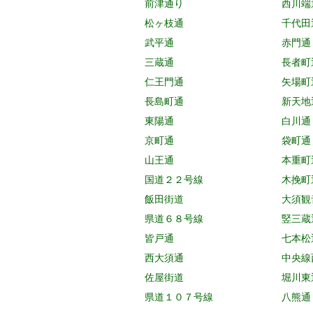
前津通り
西川端
松ヶ枝通
千代田
武平通
赤門通
三蔵通
長者町
仁王門通
矢場町
長島町通
新天地
東陽通
白川通
京町通
袋町通
山王通
本重町
国道２２号線
木挽町
飯田街道
大須観
県道６８号線
竪三蔵
皆戸通
七本松
西大須通
中央線
佐屋街道
堀川東
県道１０７号線
八熊通