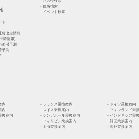
バス停検索
住所検索
報
イベント検索
ート
運賃改定情報
渋滞情報)
の渋滞予測
滞予測
プ
案内
フランス乗換案内
ドイツ乗換案内
案内
スイス乗換案内
フィンランド乗
乗換案内
シンガポール乗換案内
インドネシア乗
フィリピン乗換案内
韓国乗換案内
上海乗換案内
海外乗換案内