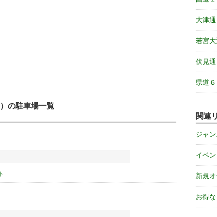
大津通
若宮大
伏見通
県道６
）の駐車場一覧
関連
ジャン
イベン
ト
新規オ
お得な