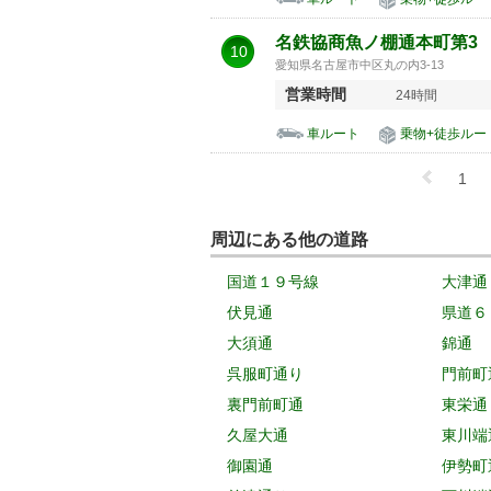
名鉄協商魚ノ棚通本町第3
10
愛知県名古屋市中区丸の内3-13
営業時間
24時間
車ルート
乗物+徒歩ルー
1
周辺にある他の道路
国道１９号線
大津通
伏見通
県道６
大須通
錦通
呉服町通り
門前町
裏門前町通
東栄通
久屋大通
東川端
御園通
伊勢町