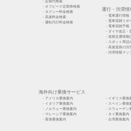
定期代検索
オフピーク定期券検索
運行・渋滞情
タクシー料金検索
電車運行情報
高速料金検索
電車混雑リポ
運転代行料金検索
電車混雑予報
ダイヤ改正・
道路交通情報(
スポット周辺
高速道路の渋
渋滞情報マッ
海外向け乗換サービス
アメリカ乗換案内
イギリス乗換
イタリア乗換案内
スペイン乗換
ノルウェー乗換案内
スウェーデン
マレーシア乗換案内
タイ乗換案内
香港乗換案内
台湾乗換案内