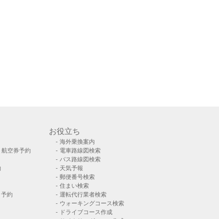
お役立ち
海外乗換案内
）航空券予約
電車路線図検索
バス路線図検索
約
天気予報
郵便番号検索
住まい検索
ト予約
運転代行業者検索
ウォーキングコース検索
ドライブコース作成