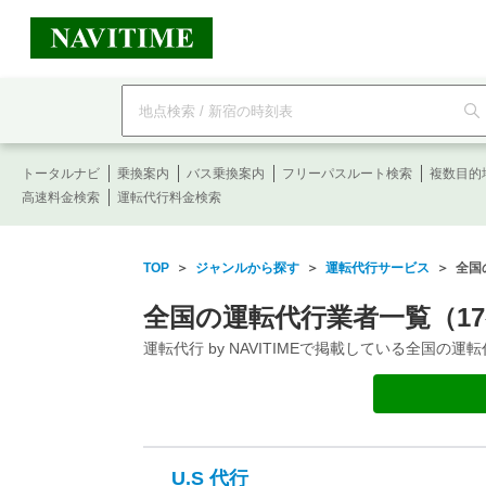
フ
リ
ー
ワ
ー
トータルナビ
ド
乗換案内
バス乗換案内
フリーパスルート検索
複数目的
検
高速料金検索
運転代行料金検索
索
TOP
＞
ジャンルから探す
＞
運転代行サービス
＞ 全国
全国の運転代行業者一覧（1
運転代行 by NAVITIMEで掲載している全国の
U.S 代行