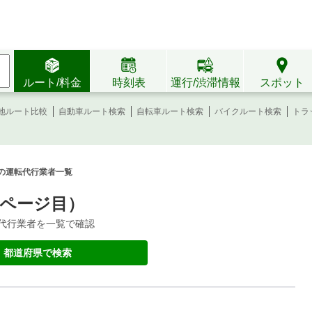
ルート/料金
時刻表
運行/渋滞情報
スポット
地ルート比較
自動車ルート検索
自転車ルート検索
バイクルート検索
トラ
の運転代行業者一覧
7ページ目）
運転代行業者を一覧で確認
都道府県で検索