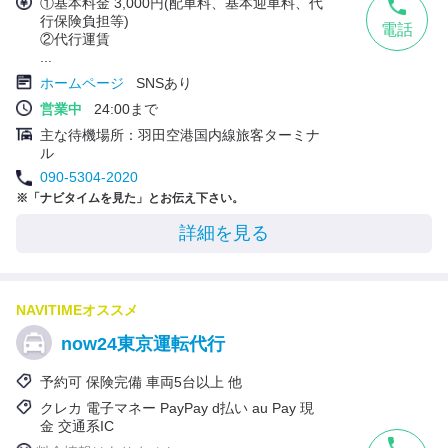
①基本料金 3,000円(配車料、基本迎車料、代
行保険負担等)
電話
②代行運賃
...
ホームページ
SNSあり
営業中
24:00まで
主な待機場所：羽田空港国内線旅客ターミナ
ル
090-5304-2020
※「ナビタイムを見た」とお伝え下さい。
詳細を見る
NAVITIMEオススメ
now24東京運転代行
予約可 保険完備 車両5台以上 他
クレカ 電子マネー PayPay d払い au Pay 現
金 交通系IC