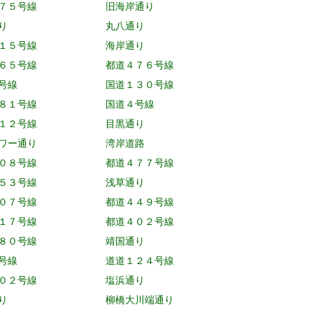
７５号線
旧海岸通り
り
丸八通り
１５号線
海岸通り
６５号線
都道４７６号線
号線
国道１３０号線
８１号線
国道４号線
１２号線
目黒通り
ワー通り
湾岸道路
０８号線
都道４７７号線
５３号線
浅草通り
０７号線
都道４４９号線
１７号線
都道４０２号線
８０号線
靖国通り
号線
道道１２４号線
０２号線
塩浜通り
り
柳橋大川端通り