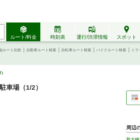
ルート/料金
時刻表
運行/渋滞情報
スポット
地ルート比較
自動車ルート検索
自転車ルート検索
バイクルート検索
トラ
2）
車場（1/2）
周辺
新大橋