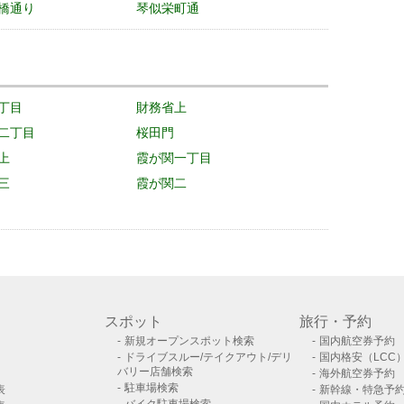
橋通り
琴似栄町通
丁目
財務省上
二丁目
桜田門
上
霞が関一丁目
三
霞が関二
スポット
旅行・予約
新規オープンスポット検索
国内航空券予約
ドライブスルー/テイクアウト/デリ
国内格安（LCC
バリー店舗検索
海外航空券予約
駐車場検索
表
新幹線・特急予