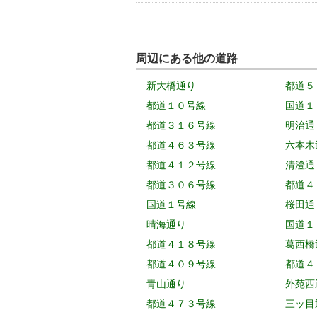
周辺にある他の道路
新大橋通り
都道５
都道１０号線
国道１
都道３１６号線
明治通
都道４６３号線
六本木
都道４１２号線
清澄通
都道３０６号線
都道４
国道１号線
桜田通
晴海通り
国道１
都道４１８号線
葛西橋
都道４０９号線
都道４
青山通り
外苑西
都道４７３号線
三ッ目