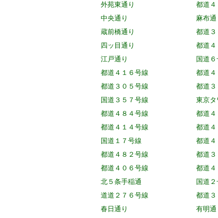
外苑東通り
都道４
中央通り
麻布通
蔵前橋通り
都道３
四ッ目通り
都道４
江戸通り
国道６
都道４１６号線
都道４
都道３０５号線
都道３
国道３５７号線
東京タ
都道４８４号線
都道４
都道４１４号線
都道４
国道１７号線
都道４
都道４８２号線
都道３
都道４０６号線
都道４
北５条手稲通
国道２
道道２７６号線
都道３
春日通り
有明通