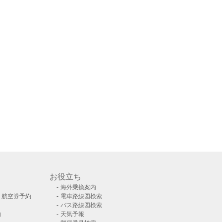
お役立ち
海外乗換案内
）航空券予約
電車路線図検索
バス路線図検索
約
天気予報