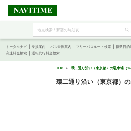
フ
リ
ー
ワ
ー
トータルナビ
ド
乗換案内
バス乗換案内
フリーパスルート検索
複数目的
検
高速料金検索
運転代行料金検索
索
TOP
＞
環二通り沿い（東京都）の駐車場（1/
環二通り沿い（東京都）の駐