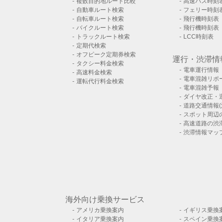
複数目的地ルート比較
高速バス時刻
自動車ルート検索
フェリー時刻
自転車ルート検索
飛行機時刻表
バイクルート検索
飛行機時刻表
トラックルート検索
LCC時刻表
定期代検索
オフピーク定期券検索
運行・渋滞情
タクシー料金検索
電車運行情報
高速料金検索
電車混雑リポ
運転代行料金検索
電車混雑予報
ダイヤ改正・
道路交通情報(
スポット周辺
高速道路の渋
渋滞情報マッ
海外向け乗換サービス
アメリカ乗換案内
イギリス乗換
イタリア乗換案内
スペイン乗換