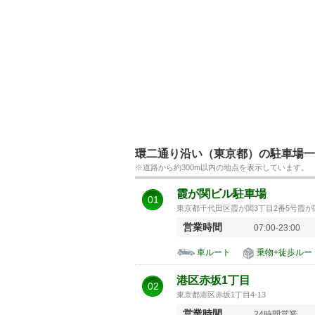
環二通り沿い（東京都）の駐車場一
※道路から約300m以内の地点を表示しています。
霞が関ビル駐車場
01
東京都千代田区霞が関3丁目2番5号霞
営業時間
07:00-23:00
車ルート
乗物+徒歩ルー
港区赤坂1丁目
02
東京都港区赤坂1丁目4-13
営業時間
24時間営業