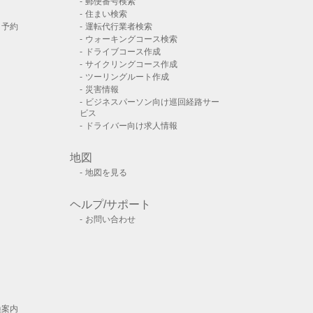
郵便番号検索
住まい検索
ト予約
運転代行業者検索
ウォーキングコース検索
ドライブコース作成
サイクリングコース作成
ツーリングルート作成
災害情報
ビジネスパーソン向け巡回経路サー
ビス
ドライバー向け求人情報
地図
地図を見る
ヘルプ/サポート
お問い合わせ
換案内