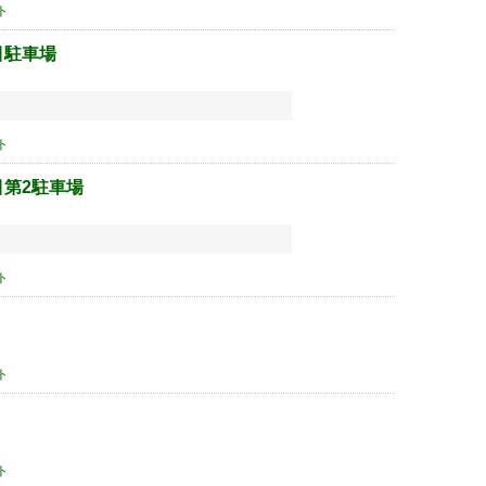
ト
目駐車場
ト
目第2駐車場
ト
ト
ト