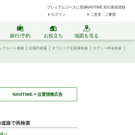
プレミアムコースに登録
NAVITIME IDの新規登録
ログイン
ご意見・ご要望
旅行/予約
お役立ち
地図を見る
ックルート検索
定期代検索
オフピーク定期券検索
タクシー料金検索
NAVITIME × 位置情報広告
の道路で再検索
通り