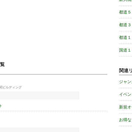
都道５
都道３
都道１
国道１
覧
関連
ジャン
が関ビルディング
イベン
ト
新規オ
お得な