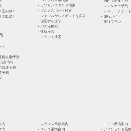
バイク駐車場検索
表
国内ホテル予約
ガソリンスタンド検索
表
レンタカー予約
グルメスポット検索
〔国内線〕
レジャーチケッ
ジャンルからスポットを探す
〔国際線〕
旅行ガイド
歯医者を探す
旅行プラン
バス停検索
住所検索
報
イベント検索
ート
運賃改定情報
渋滞情報)
の渋滞予測
滞予測
プ
案内
フランス乗換案内
ドイツ乗換案内
案内
スイス乗換案内
フィンランド乗