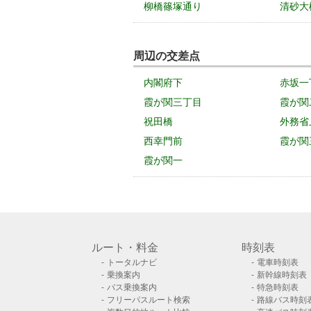
柳橋篠塚通り
清砂大
周辺の交差点
内閣府下
赤坂一
霞が関三丁目
霞が関
祝田橋
外務省
西幸門前
霞が関
霞が関一
ルート・料金
時刻表
トータルナビ
電車時刻表
乗換案内
新幹線時刻表
バス乗換案内
特急時刻表
フリーパスルート検索
路線バス時刻