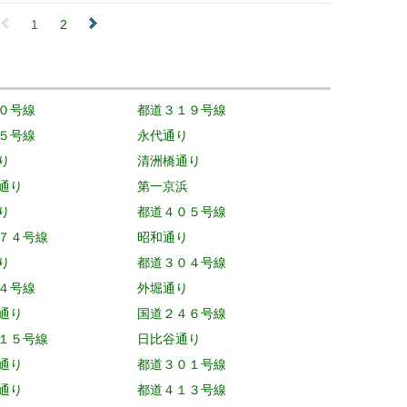
1
2
０号線
都道３１９号線
５号線
永代通り
り
清洲橋通り
通り
第一京浜
り
都道４０５号線
７４号線
昭和通り
り
都道３０４号線
４号線
外堀通り
通り
国道２４６号線
１５号線
日比谷通り
通り
都道３０１号線
通り
都道４１３号線