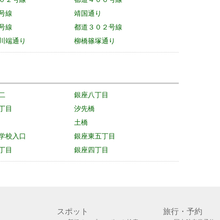
号線
靖国通り
号線
都道３０２号線
川端通り
柳橋篠塚通り
二
銀座八丁目
丁目
汐先橋
土橋
学校入口
銀座東五丁目
丁目
銀座四丁目
スポット
旅行・予約