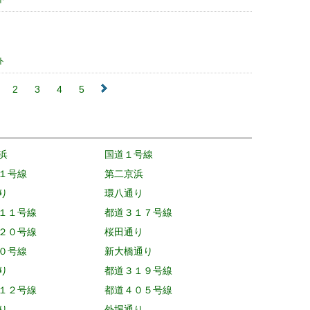
ト
2
3
4
5
浜
国道１号線
１号線
第二京浜
り
環八通り
１１号線
都道３１７号線
２０号線
桜田通り
０号線
新大橋通り
り
都道３１９号線
１２号線
都道４０５号線
り
外堀通り