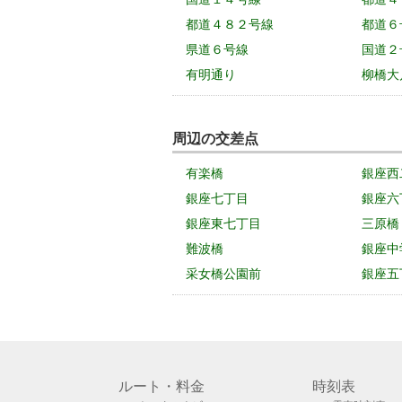
都道４８２号線
都道６
県道６号線
国道２
有明通り
柳橋大
周辺の交差点
有楽橋
銀座西
銀座七丁目
銀座六
銀座東七丁目
三原橋
難波橋
銀座中
采女橋公園前
銀座五
ルート・料金
時刻表