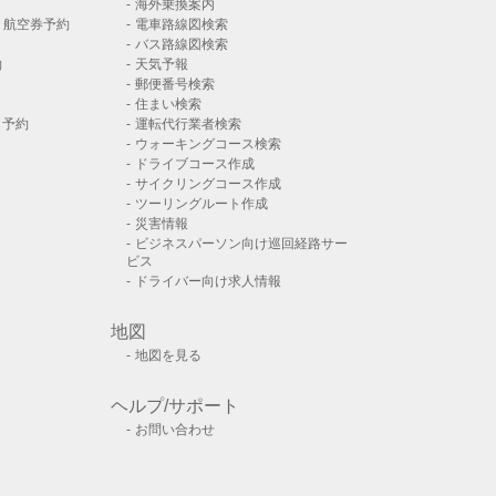
海外乗換案内
）航空券予約
電車路線図検索
バス路線図検索
約
天気予報
郵便番号検索
住まい検索
ト予約
運転代行業者検索
ウォーキングコース検索
ドライブコース作成
サイクリングコース作成
ツーリングルート作成
災害情報
ビジネスパーソン向け巡回経路サー
ビス
ドライバー向け求人情報
地図
地図を見る
ヘルプ/サポート
お問い合わせ