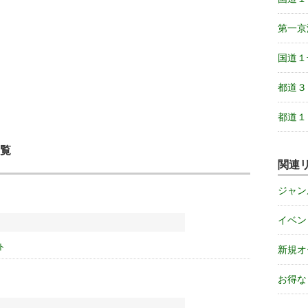
第一京
国道１
都道３
都道１
覧
関連
ジャン
イベン
ト
新規オ
お得な