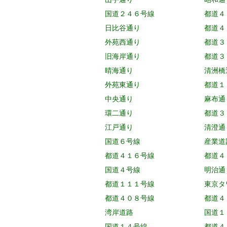
国道２４６号線
都道４
日比谷通り
都道４
外苑西通り
都道３
旧海岸通り
都道３
晴海通り
清洲橋
外苑東通り
都道１
中央通り
麻布通
環二通り
都道３
江戸通り
清澄通
国道６号線
産業道
都道４１６号線
都道４
国道４号線
明治通
都道１１１号線
東京タ
都道４０８号線
都道４
湾岸道路
国道１
国道１４号線
都道４