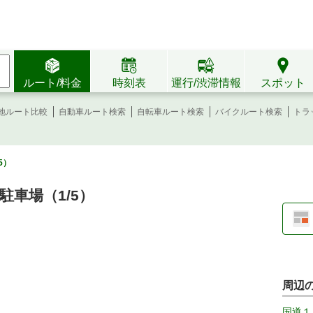
ルート/料金
時刻表
運行/渋滞情報
スポット
地ルート比較
自動車ルート検索
自転車ルート検索
バイクルート検索
トラ
5）
車場（1/5）
周辺
国道１