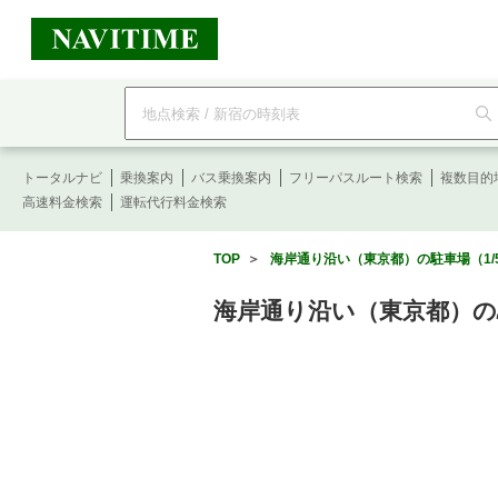
フ
リ
ー
ワ
ー
トータルナビ
ド
乗換案内
バス乗換案内
フリーパスルート検索
複数目的
検
高速料金検索
運転代行料金検索
索
TOP
＞
海岸通り沿い（東京都）の駐車場（1/
海岸通り沿い（東京都）の駐