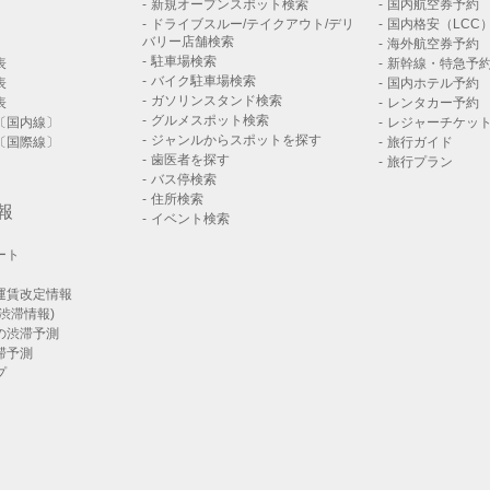
新規オープンスポット検索
国内航空券予約
ドライブスルー/テイクアウト/デリ
国内格安（LCC
バリー店舗検索
海外航空券予約
駐車場検索
表
新幹線・特急予
バイク駐車場検索
表
国内ホテル予約
ガソリンスタンド検索
表
レンタカー予約
グルメスポット検索
〔国内線〕
レジャーチケッ
ジャンルからスポットを探す
〔国際線〕
旅行ガイド
歯医者を探す
旅行プラン
バス停検索
住所検索
報
イベント検索
ート
運賃改定情報
渋滞情報)
の渋滞予測
滞予測
プ