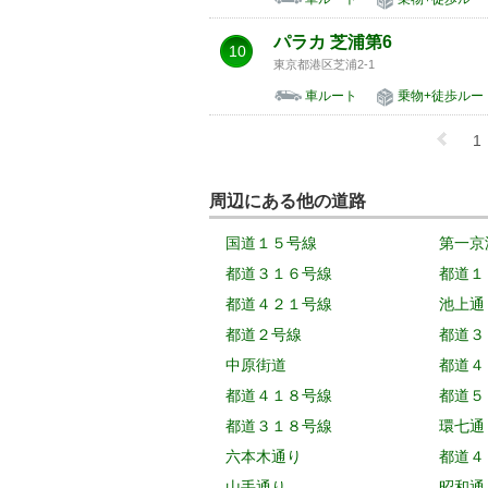
パラカ 芝浦第6
10
東京都港区芝浦2-1
車ルート
乗物+徒歩ルー
1
周辺にある他の道路
国道１５号線
第一京
都道３１６号線
都道１
都道４２１号線
池上通
都道２号線
都道３
中原街道
都道４
都道４１８号線
都道５
都道３１８号線
環七通
六本木通り
都道４
山手通り
昭和通