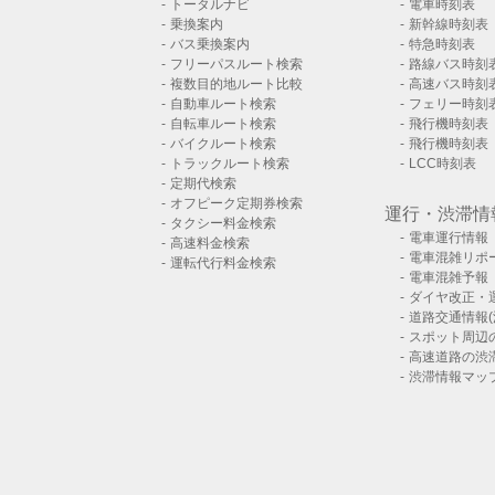
トータルナビ
電車時刻表
乗換案内
新幹線時刻表
バス乗換案内
特急時刻表
フリーパスルート検索
路線バス時刻
複数目的地ルート比較
高速バス時刻
自動車ルート検索
フェリー時刻
自転車ルート検索
飛行機時刻表
バイクルート検索
飛行機時刻表
トラックルート検索
LCC時刻表
定期代検索
オフピーク定期券検索
運行・渋滞情
タクシー料金検索
電車運行情報
高速料金検索
電車混雑リポ
運転代行料金検索
電車混雑予報
ダイヤ改正・
道路交通情報(
スポット周辺
高速道路の渋
渋滞情報マッ