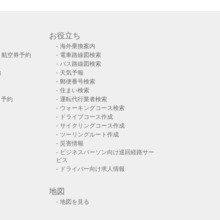
お役立ち
海外乗換案内
）航空券予約
電車路線図検索
バス路線図検索
約
天気予報
郵便番号検索
住まい検索
ト予約
運転代行業者検索
ウォーキングコース検索
ドライブコース作成
サイクリングコース作成
ツーリングルート作成
災害情報
ビジネスパーソン向け巡回経路サー
ビス
ドライバー向け求人情報
地図
地図を見る