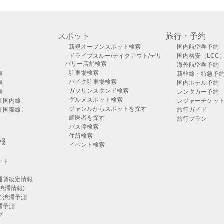
スポット
旅行・予約
新規オープンスポット検索
国内航空券予約
ドライブスルー/テイクアウト/デリ
国内格安（LCC
バリー店舗検索
海外航空券予約
駐車場検索
表
新幹線・特急予
バイク駐車場検索
表
国内ホテル予約
ガソリンスタンド検索
表
レンタカー予約
グルメスポット検索
〔国内線〕
レジャーチケッ
ジャンルからスポットを探す
〔国際線〕
旅行ガイド
歯医者を探す
旅行プラン
バス停検索
住所検索
報
イベント検索
ート
運賃改定情報
渋滞情報)
の渋滞予測
滞予測
プ