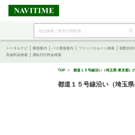
フ
リ
ー
ワ
ー
トータルナビ
ド
乗換案内
バス乗換案内
フリーパスルート検索
複数目的
検
高速料金検索
運転代行料金検索
索
TOP
＞
都道１５号線沿い（埼玉県-東京都）の
都道１５号線沿い（埼玉県-