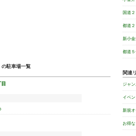
国道２
都道２
新小金
都道５
）の駐車場一覧
関連
丁目
ジャン
イベン
ト
新規オ
お得な