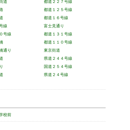
街道
都道２２７号線
路
都道１２５号線
道
都道１６号線
号線
富士見通り
０号線
都道１３１号線
橋
都道１１０号線
橋通り
東京街道
道
県道２４４号線
り
国道２５４号線
道
県道２４号線
学校前