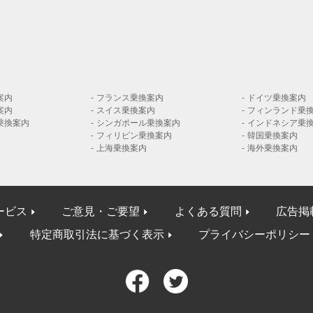
案内
フランス乗換案内
ドイツ乗換案内
案内
スイス乗換案内
フィンランド乗
乗換案内
シンガポール乗換案内
インドネシア乗
フィリピン乗換案内
韓国乗換案内
上海乗換案内
海外乗換案内
ービス
ご意見・ご要望
よくある質問
広告掲
特定商取引法に基づく表示
プライバシーポリシー