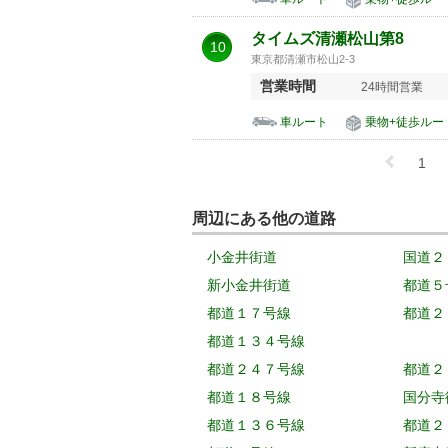
タイムズ清瀬松山第8
10
東京都清瀬市松山2-3
営業時間
24時間営業
車ルート
乗物+徒歩ルー
1
周辺にある他の道路
小金井街道
国道２
新小金井街道
都道５
都道１７号線
都道２
都道１３４号線
都道２４７号線
都道２
都道１８号線
国分寺
都道１３６号線
都道２