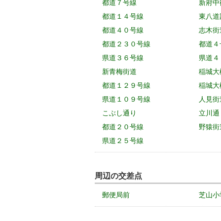
都道７号線
新府中
都道１４号線
東八道
都道４０号線
志木街
都道２３０号線
都道４
県道３６号線
県道４
新青梅街道
稲城大
都道１２９号線
稲城大
県道１０９号線
人見街
こぶし通り
立川通
都道２０号線
野猿街
県道２５号線
周辺の交差点
郵便局前
芝山小