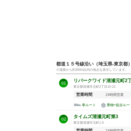
都道１５号線沿い（埼玉県-東京都
※道路から約300m以内の地点を表示しています。
リパークワイド清瀬元町2
01
東京都清瀬市元町2丁目10-22
営業時間
24時間営業
車ルート
乗物+徒歩ルー
タイムズ清瀬元町第3
02
東京都清瀬市元町1-6
営業時間
24時間営業