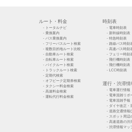
ルート・料金
時刻表
トータルナビ
電車時刻表
乗換案内
新幹線時刻表
バス乗換案内
特急時刻表
フリーパスルート検索
路線バス時刻
複数目的地ルート比較
高速バス時刻
自動車ルート検索
フェリー時刻
自転車ルート検索
飛行機時刻表
バイクルート検索
飛行機時刻表
トラックルート検索
LCC時刻表
定期代検索
オフピーク定期券検索
運行・渋滞情
タクシー料金検索
電車運行情報
高速料金検索
電車混雑リポ
運転代行料金検索
電車混雑予報
ダイヤ改正・
道路交通情報(
スポット周辺
高速道路の渋
渋滞情報マッ