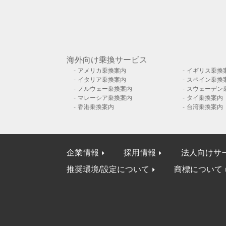
海外向け乗換サービス
アメリカ乗換案内
イギリス乗換
イタリア乗換案内
スペイン乗換
ノルウェー乗換案内
スウェーデン
マレーシア乗換案内
タイ乗換案内
香港乗換案内
台湾乗換案内
企業情報
採用情報
法人向けサ
推奨環境/設定について
商標について