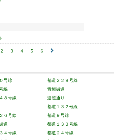
ト
2
3
4
5
6
０号線
都道２２９号線
号線
青梅街道
４８号線
連雀通り
都道１３２号線
２６号線
都道９号線
街道
都道１３３号線
３４号線
都道２４号線