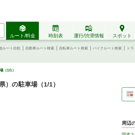
ルート/料金
時刻表
運行/渋滞情報
スポット
地ルート比較
自動車ルート検索
自転車ルート検索
バイクルート検索
トラ
（1/1）
）の駐車場（1/1）
周辺
国道２