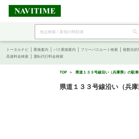
フ
リ
ー
ワ
ー
トータルナビ
ド
乗換案内
バス乗換案内
フリーパスルート検索
複数目的
検
高速料金検索
運転代行料金検索
索
TOP
＞
県道１３３号線沿い（兵庫県）の駐車場
県道１３３号線沿い（兵庫県