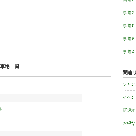
県道２
県道５
県道６
県道４
車場一覧
関連
ジャン
イベン
ト
新規オ
お得な