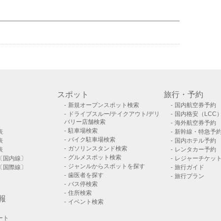
スポット
旅行・予約
新規オープンスポット検索
国内航空券予約
ドライブスルー/テイクアウト/デリ
国内格安（LCC
バリー店舗検索
海外航空券予約
駐車場検索
表
新幹線・特急予
バイク駐車場検索
表
国内ホテル予約
ガソリンスタンド検索
表
レンタカー予約
グルメスポット検索
〔国内線〕
レジャーチケッ
ジャンルからスポットを探す
〔国際線〕
旅行ガイド
歯医者を探す
旅行プラン
バス停検索
住所検索
報
イベント検索
ート