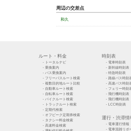
周辺の交差点
和久
ルート・料金
時刻表
トータルナビ
電車時刻表
乗換案内
新幹線時刻表
バス乗換案内
特急時刻表
フリーパスルート検索
路線バス時刻
複数目的地ルート比較
高速バス時刻
自動車ルート検索
フェリー時刻
自転車ルート検索
飛行機時刻表
バイクルート検索
飛行機時刻表
トラックルート検索
LCC時刻表
定期代検索
オフピーク定期券検索
運行・渋滞情
タクシー料金検索
電車運行情報
高速料金検索
電車混雑リポ
運転代行料金検索