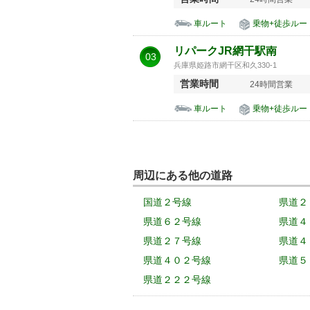
車ルート
乗物+徒歩ルー
リパークJR網干駅南
03
兵庫県姫路市網干区和久330-1
営業時間
24時間営業
車ルート
乗物+徒歩ルー
周辺にある他の道路
国道２号線
県道２
県道６２号線
県道４
県道２７号線
県道４
県道４０２号線
県道５
県道２２２号線