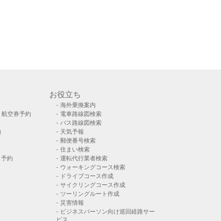
お役立ち
海外乗換案内
）航空券予約
電車路線図検索
バス路線図検索
約
天気予報
郵便番号検索
住まい検索
ト予約
運転代行業者検索
ウォーキングコース検索
ドライブコース作成
サイクリングコース作成
ツーリングルート作成
災害情報
ビジネスパーソン向け巡回経路サー
ビス