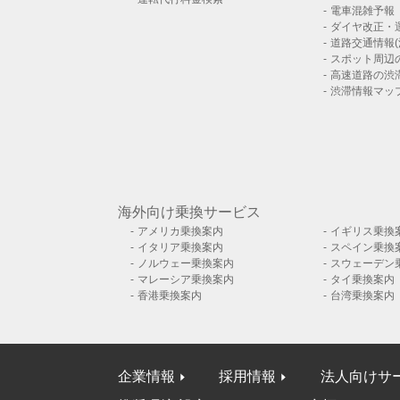
電車混雑予報
ダイヤ改正・
道路交通情報(
スポット周辺
高速道路の渋
渋滞情報マッ
海外向け乗換サービス
アメリカ乗換案内
イギリス乗換
イタリア乗換案内
スペイン乗換
ノルウェー乗換案内
スウェーデン
マレーシア乗換案内
タイ乗換案内
香港乗換案内
台湾乗換案内
企業情報
採用情報
法人向けサ