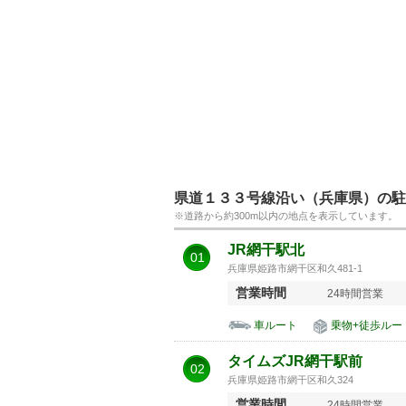
県道１３３号線沿い（兵庫県）の駐
※道路から約300m以内の地点を表示しています。
JR網干駅北
01
兵庫県姫路市網干区和久481-1
営業時間
24時間営業
車ルート
乗物+徒歩ルー
タイムズJR網干駅前
02
兵庫県姫路市網干区和久324
営業時間
24時間営業