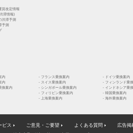
運賃改定情報
渋滞情報)
の渋滞予測
滞予測
プ
案内
フランス乗換案内
ドイツ乗換案内
案内
スイス乗換案内
フィンランド乗
乗換案内
シンガポール乗換案内
インドネシア乗
フィリピン乗換案内
韓国乗換案内
上海乗換案内
海外乗換案内
ービス
ご意見・ご要望
よくある質問
広告掲