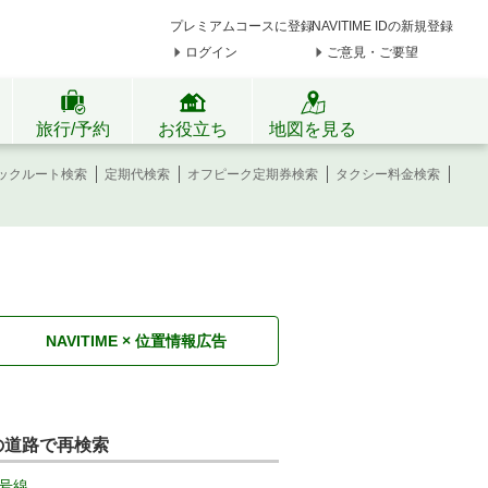
プレミアムコースに登録
NAVITIME IDの新規登録
ログイン
ご意見・ご要望
旅行/予約
お役立ち
地図を見る
ックルート検索
定期代検索
オフピーク定期券検索
タクシー料金検索
NAVITIME × 位置情報広告
の道路で再検索
号線