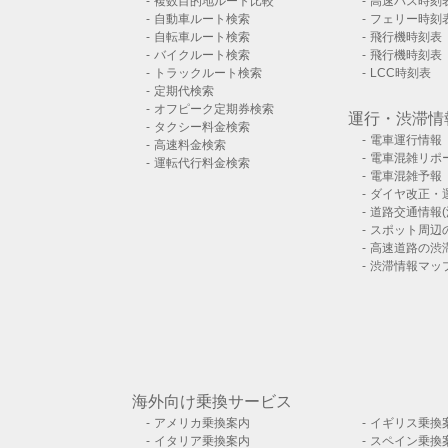
複数目的地ルート比較
高速バス時刻
自動車ルート検索
フェリー時刻
自転車ルート検索
飛行機時刻表
バイクルート検索
飛行機時刻表
トラックルート検索
LCC時刻表
定期代検索
オフピーク定期券検索
運行・渋滞情
タクシー料金検索
電車運行情報
高速料金検索
電車混雑リポ
運転代行料金検索
電車混雑予報
ダイヤ改正・
道路交通情報(
スポット周辺
高速道路の渋
渋滞情報マッ
海外向け乗換サービス
アメリカ乗換案内
イギリス乗換
イタリア乗換案内
スペイン乗換