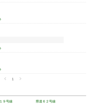
ト
ト
ト
1
１９号線
県道６２号線