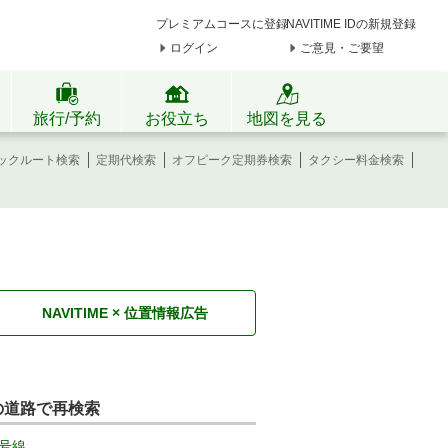
プレミアムコースに登録
NAVITIME IDの新規登録
ログイン
ご意見・ご要望
旅行/予約
お役立ち
地図を見る
ックルート検索
定期代検索
オフピーク定期券検索
タクシー料金検索
NAVITIME × 位置情報広告
の道路で再検索
号線