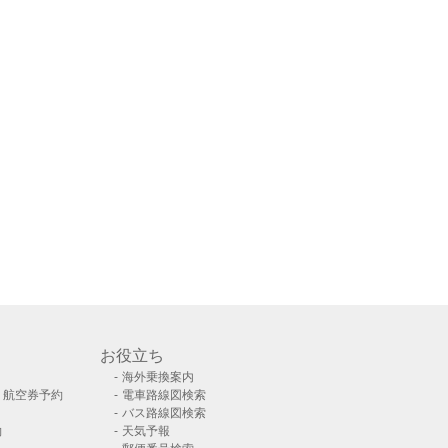
お役立ち
海外乗換案内
）航空券予約
電車路線図検索
バス路線図検索
約
天気予報