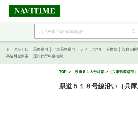
フ
リ
ー
ワ
ー
トータルナビ
ド
乗換案内
バス乗換案内
フリーパスルート検索
複数目的
検
高速料金検索
運転代行料金検索
索
TOP
＞
県道５１８号線沿い（兵庫県姫路市）の
県道５１８号線沿い（兵庫