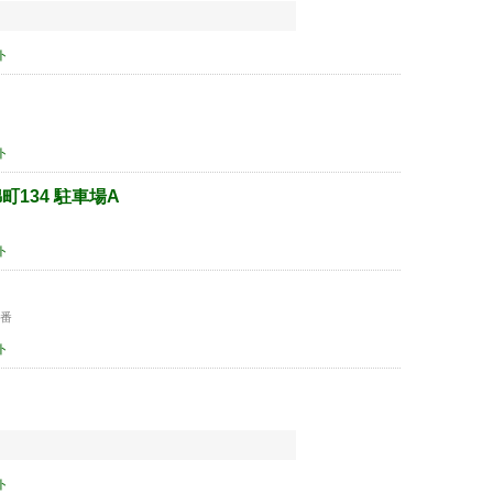
ト
ト
町134 駐車場A
ト
5番
ト
ト