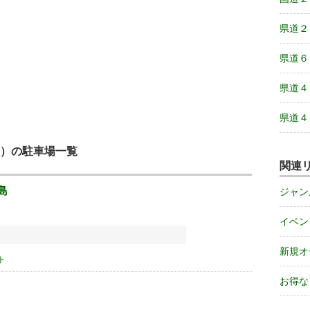
県道２
県道６
県道４
県道４
）の駐車場一覧
関連
島
ジャン
イベン
新規オ
ト
お得な