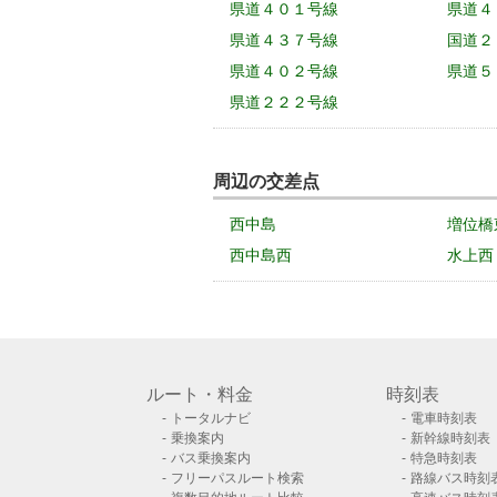
県道４０１号線
県道４
県道４３７号線
国道２
県道４０２号線
県道５
県道２２２号線
周辺の交差点
西中島
増位橋
西中島西
水上西
ルート・料金
時刻表
トータルナビ
電車時刻表
乗換案内
新幹線時刻表
バス乗換案内
特急時刻表
フリーパスルート検索
路線バス時刻