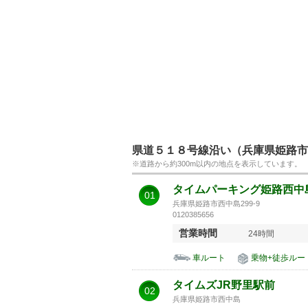
県道５１８号線沿い（兵庫県姫路市
※道路から約300m以内の地点を表示しています。
タイムパーキング姫路西中
01
兵庫県姫路市西中島299-9
0120385656
営業時間
24時間
車ルート
乗物+徒歩ルー
タイムズJR野里駅前
02
兵庫県姫路市西中島