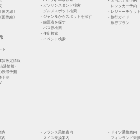
表
国内ホテル予約
ガソリンスタンド検索
表
レンタカー予約
グルメスポット検索
〔国内線〕
レジャーチケッ
ジャンルからスポットを探す
〔国際線〕
旅行ガイド
歯医者を探す
旅行プラン
バス停検索
住所検索
報
イベント検索
ート
運賃改定情報
渋滞情報)
の渋滞予測
滞予測
プ
案内
フランス乗換案内
ドイツ乗換案内
案内
スイス乗換案内
フィンランド乗