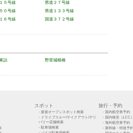
１５号線
県道２７号線
５０号線
県道１３３号線
１６号線
国道３７２号線
東詰
野里城根橋
スポット
旅行・予約
新規オープンスポット検索
国内航空券予約
ドライブスルー/テイクアウト/デリ
国内格安（LCC
バリー店舗検索
海外航空券予約
駐車場検索
表
新幹線・特急予
バイク駐車場検索