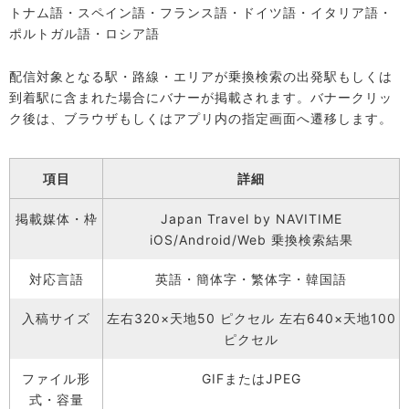
トナム語・スペイン語・フランス語・ドイツ語・イタリア語・
ポルトガル語・ロシア語
配信対象となる駅・路線・エリアが乗換検索の出発駅もしくは
到着駅に含まれた場合にバナーが掲載されます。バナークリッ
ク後は、ブラウザもしくはアプリ内の指定画面へ遷移します。
項目
詳細
掲載媒体・枠
Japan Travel by NAVITIME
iOS/Android/Web 乗換検索結果
対応言語
英語・簡体字・繁体字・韓国語
入稿サイズ
左右320×天地50 ピクセル 左右640×天地100
ピクセル
ファイル形
GIFまたはJPEG
式・容量