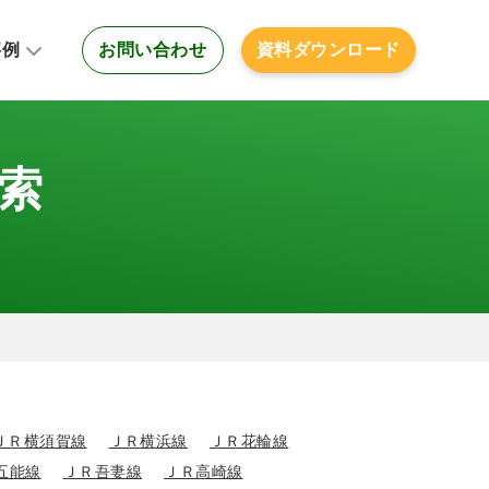
事例
お問い合わせ
資料ダウンロード
.RIDE株式会社様
ippa株式会社様
井不動産商業マネジメント株式会社様
索
広告
南モノレール株式会社様
広告
浜急行バス株式会社様
広告
ゲ広告
マイプレイス
ニュー
ＪＲ横須賀線
ＪＲ横浜線
ＪＲ花輪線
五能線
ＪＲ吾妻線
ＪＲ高崎線