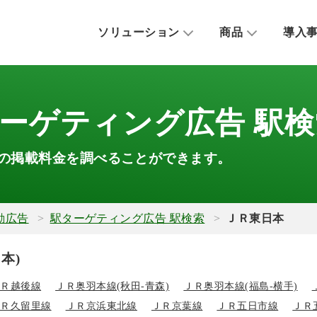
ソリューション
商品
導入
行動ターゲティング広告
S
メディアアライアンス
ak
検索連動広告
店舗向けマーケティングSaaS
三
ターゲティング広告 駅検
移動手段連動
トラベルソリューション
湘
位置情報連動
の掲載料金を調べることができます。
交通対策ソリューション
京
生活圏ターゲ
観光ソリューション
行動属性ター
インバウンドプロモーション
NAVITIME 
動広告
駅ターゲティング広告 駅検索
ＪＲ東日本
総合企画/OEM/協業
その他個別メ
本)
地域観光支援
ＪＲ越後線
ＪＲ奥羽本線(秋田-青森)
ＪＲ奥羽本線(福島-横手)
観光スポット
ＪＲ久留里線
ＪＲ京浜東北線
ＪＲ京葉線
ＪＲ五日市線
ＪＲ