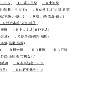
ジアム)
ＪＲ篠ノ井線
ＪＲ小海線
本線(篠ノ井-長野)
ＪＲ信越本線(長岡-新潟)
ング
線(我孫子-成田)
ＪＲ成田線(佐倉-銚子)
ＪＲ総武本線(東京-銚子)
男鹿線
ＪＲ中央本線(辰野支線)
海芝浦)
ＪＲ鶴見線(鶴見-扇町)
本線(黒磯-盛岡)
)
ＪＲ日光線
ＪＲ白新線
ＪＲ八戸線
野線(西船橋-市川塩浜)
両毛線
ＪＲ湘南新宿ライン
秋田)
ＪＲ仙石東北ライン