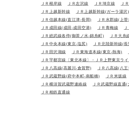
ＪＲ根岸線
ＪＲ左沢線
ＪＲ埼京線
Ｊ
ＪＲ上越新幹線
ＪＲ上越新幹線(ガーラ湯沢
ＪＲ信越本線(直江津-長岡)
ＪＲ水郡線(上菅
ＪＲ成田線(成田-成田空港)
ＪＲ青梅線
Ｊ
ＪＲ総武線各停(御茶ノ水-錦糸町)
ＪＲ大糸線
ＪＲ中央本線(東京-塩尻)
ＪＲ北陸新幹線(長
ＪＲ田沢湖線
ＪＲ東海道本線(東京-熱海)
ＪＲ宇都宮線〔東北本線〕・ＪＲ上野東京ライ
ＪＲ八高線(高麗川-倉賀野)
ＪＲ八高線(八王
ＪＲ武蔵野線(府中本町-南船橋)
ＪＲ米坂線
ＪＲ横須賀武蔵野連絡線
ＪＲ武蔵野線直通(
ＪＲ相鉄直通線