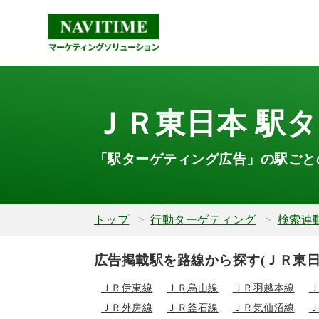
ＪＲ東日本 駅
「駅ターゲティング広告」の駅ごと
トップ
行動ターゲティング
検索連
広告掲載駅を路線から探す(ＪＲ東日
ＪＲ伊東線
ＪＲ烏山線
ＪＲ羽越本線
ＪＲ外房線
ＪＲ釜石線
ＪＲ気仙沼線