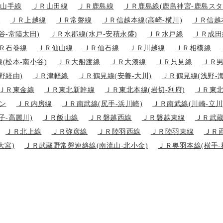
観光記事
Ｒ山手線
ＪＲ山田線
ＪＲ鹿島線
ＪＲ鹿島線(鹿島神宮-鹿島スタ
)
ＪＲ上越線
ＪＲ常磐線
ＪＲ信越本線(高崎-横川)
ＪＲ信越
旅程プランニ
谷-常陸太田)
ＪＲ水郡線(水戸-安積永盛)
ＪＲ水戸線
ＪＲ成田
Ｒ石巻線
ＪＲ仙山線
ＪＲ仙石線
ＪＲ川越線
ＪＲ相模線
(松本-南小谷)
ＪＲ大船渡線
ＪＲ大湊線
ＪＲ只見線
ＪＲ
野経由)
ＪＲ津軽線
ＪＲ鶴見線(安善-大川)
ＪＲ鶴見線(浅野-
ＪＲ東金線
ＪＲ東北新幹線
ＪＲ東北本線(岩切-利府)
ＪＲ東北
ン
ＪＲ内房線
ＪＲ南武線(尻手-浜川崎)
ＪＲ南武線(川崎-立川
子-高麗川)
ＪＲ飯山線
ＪＲ磐越西線
ＪＲ磐越東線
ＪＲ武蔵
ＪＲ北上線
ＪＲ弥彦線
ＪＲ陸羽西線
ＪＲ陸羽東線
ＪＲ
大宮)
ＪＲ武蔵野常磐連絡線(南流山-北小金)
ＪＲ奥羽本線(横手-