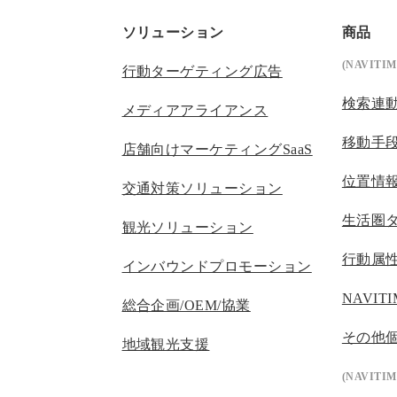
ソリューション
商品
(NAVITIM
行動ターゲティング広告
検索連
メディアアライアンス
移動手
店舗向けマーケティングSaaS
位置情
交通対策ソリューション
生活圏
観光ソリューション
行動属
インバウンドプロモーション
NAVIT
総合企画/OEM/協業
その他
地域観光支援
(NAVITIME