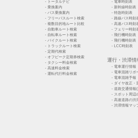
トータルナビ
電車時刻表
乗換案内
新幹線時刻表
バス乗換案内
特急時刻表
フリーパスルート検索
路線バス時刻
複数目的地ルート比較
高速バス時刻
自動車ルート検索
フェリー時刻
自転車ルート検索
飛行機時刻表
バイクルート検索
飛行機時刻表
トラックルート検索
LCC時刻表
定期代検索
オフピーク定期券検索
運行・渋滞情
タクシー料金検索
電車運行情報
高速料金検索
電車混雑リポ
運転代行料金検索
電車混雑予報
ダイヤ改正・
道路交通情報(
スポット周辺
高速道路の渋
渋滞情報マッ