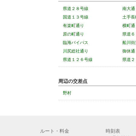
県道２８号線
南大通
国道１３号線
土手長
有楽町通り
横町通
原の町通り
県道６
臨海バイパス
船川街
川尻総社通り
御休通
県道１２６号線
県道２
周辺の交差点
野村
ルート・料金
時刻表