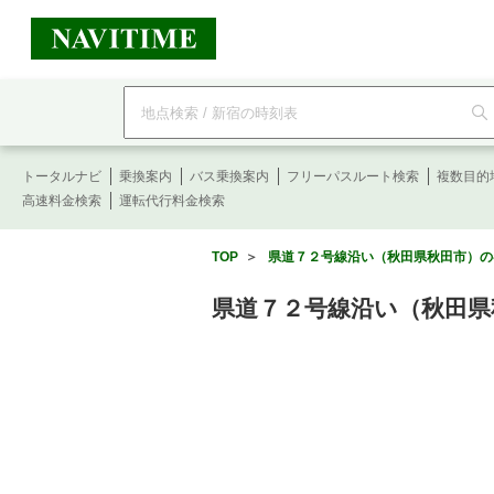
フ
リ
ー
ワ
ー
トータルナビ
ド
乗換案内
バス乗換案内
フリーパスルート検索
複数目的
検
高速料金検索
運転代行料金検索
索
TOP
＞
県道７２号線沿い（秋田県秋田市）の
県道７２号線沿い（秋田県秋