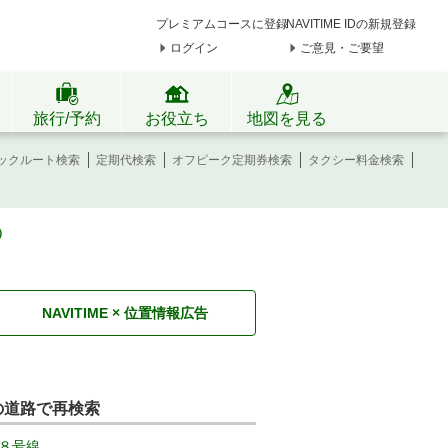
プレミアムコースに登録
NAVITIME IDの新規登録
ログイン
ご意見・ご要望
旅行/予約
お役立ち
地図を見る
ックルート検索
定期代検索
オフピーク定期券検索
タクシー料金検索
）
NAVITIME × 位置情報広告
の道路で再検索
８号線