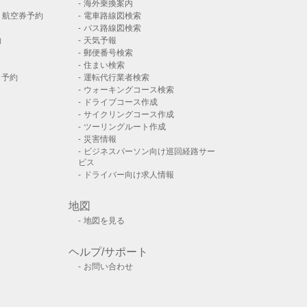
海外乗換案内
）航空券予約
電車路線図検索
バス路線図検索
約
天気予報
郵便番号検索
住まい検索
ト予約
運転代行業者検索
ウォーキングコース検索
ドライブコース作成
サイクリングコース作成
ツーリングルート作成
災害情報
ビジネスパーソン向け巡回経路サー
ビス
ドライバー向け求人情報
地図
地図を見る
ヘルプ/サポート
お問い合わせ