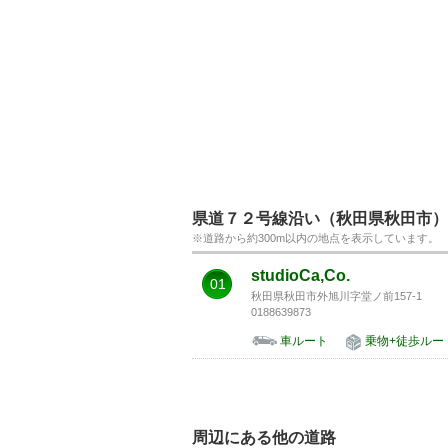
県道７２号線沿い（秋田県秋田市）
※道路から約300m以内の地点を表示しています。
studioCa,Co.
01
秋田県秋田市外旭川字堂ノ前157-1
0188639873
車ルート
乗物+徒歩ルー
周辺にある他の道路