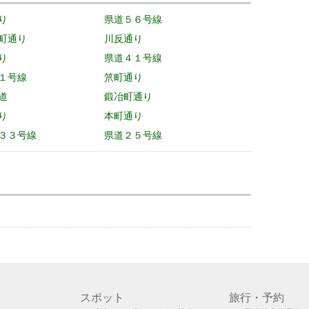
り
県道５６号線
町通り
川反通り
り
県道４１号線
１号線
笊町通り
道
鍛冶町通り
り
本町通り
３３号線
県道２５号線
スポット
旅行・予約