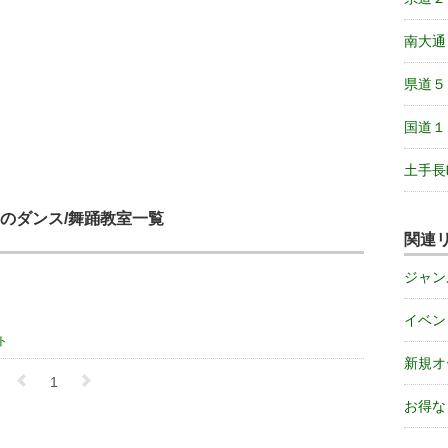
南大通
県道５
国道１
土手長
のダンス/舞踊教室一覧
関連
ジャン
イベン
ト
新規オ
1
お得な