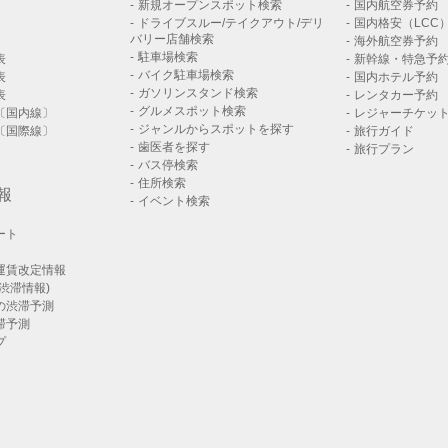
新規オープンスポット検索
国内航空券予約
ドライブスルー/テイクアウト/デリ
国内格安（LCC
バリー店舗検索
海外航空券予約
駐車場検索
表
新幹線・特急予
バイク駐車場検索
表
国内ホテル予約
ガソリンスタンド検索
表
レンタカー予約
グルメスポット検索
〔国内線〕
レジャーチケッ
ジャンルからスポットを探す
〔国際線〕
旅行ガイド
歯医者を探す
旅行プラン
バス停検索
住所検索
報
イベント検索
ート
運賃改定情報
渋滞情報)
の渋滞予測
滞予測
プ