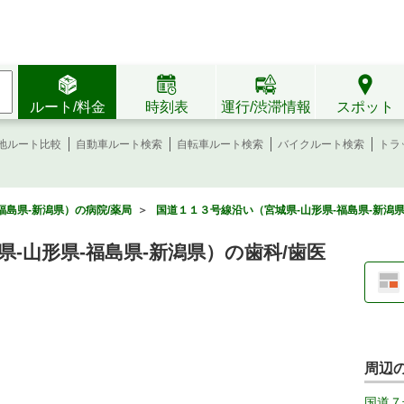
ルート/料金
時刻表
運行/渋滞情報
スポット
地ルート比較
自動車ルート検索
自転車ルート検索
バイクルート検索
トラ
福島県-新潟県）の病院/薬局
＞
国道１１３号線沿い（宮城県-山形県-福島県-新潟県
-山形県-福島県-新潟県）の歯科/歯医
周辺
国道７