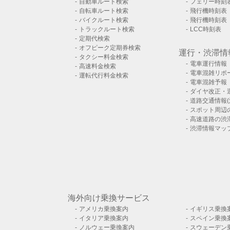
自動車ルート検索
フェリー時刻
自転車ルート検索
飛行機時刻表
バイクルート検索
飛行機時刻表
トラックルート検索
LCC時刻表
定期代検索
オフピーク定期券検索
運行・渋滞情
タクシー料金検索
電車運行情報
高速料金検索
電車混雑リポ
運転代行料金検索
電車混雑予報
ダイヤ改正・
道路交通情報(
スポット周辺
高速道路の渋
渋滞情報マッ
海外向け乗換サービス
アメリカ乗換案内
イギリス乗換
イタリア乗換案内
スペイン乗換
ノルウェー乗換案内
スウェーデン