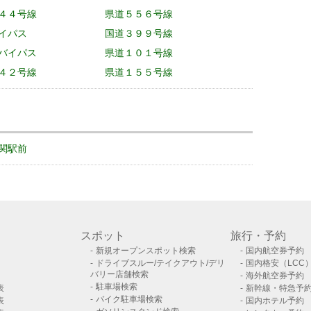
４４号線
県道５５６号線
イパス
国道３９９号線
バイパス
県道１０１号線
４２号線
県道１５５号線
関駅前
スポット
旅行・予約
新規オープンスポット検索
国内航空券予約
ドライブスルー/テイクアウト/デリ
国内格安（LCC
バリー店舗検索
海外航空券予約
駐車場検索
表
新幹線・特急予
バイク駐車場検索
表
国内ホテル予約