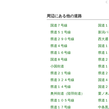
周辺にある他の道路
国道７号線
国道１
県道５１号線
新潟バ
県道２９０号線
西大通
県道４号線
国道１
県道１６号線
県道１
国道８号線
県道２
小国街道
県道１
県道２１号線
県道２
県道３２４号線
国道４
県道１４号線
国道２
奥州街道（陸羽街道）
栗ノ木
県道１０５号線
県道１
県道１７号線
中条黒