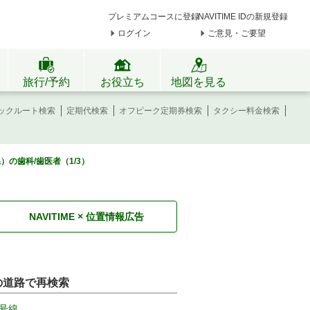
プレミアムコースに登録
NAVITIME IDの新規登録
ログイン
ご意見・ご要望
旅行/予約
お役立ち
地図を見る
ックルート検索
定期代検索
オフピーク定期券検索
タクシー料金検索
）の歯科/歯医者（1/3）
NAVITIME × 位置情報広告
の道路で再検索
号線