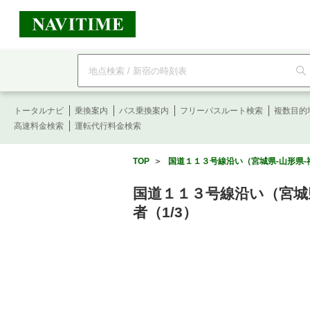
フ
リ
ー
ワ
ー
トータルナビ
ド
乗換案内
バス乗換案内
フリーパスルート検索
複数目的
検
高速料金検索
運転代行料金検索
索
TOP
＞
国道１１３号線沿い（宮城県-山形県-
国道１１３号線沿い（宮城県
者（1/3）