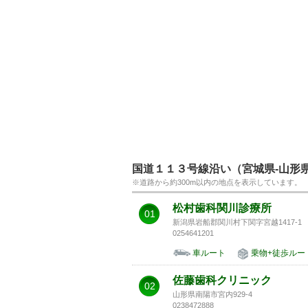
国道１１３号線沿い（宮城県-山形県
※道路から約300m以内の地点を表示しています。
松村歯科関川診療所
01
新潟県岩船郡関川村下関字宮越1417-1
0254641201
車ルート
乗物+徒歩ルー
佐藤歯科クリニック
02
山形県南陽市宮内929-4
0238472888