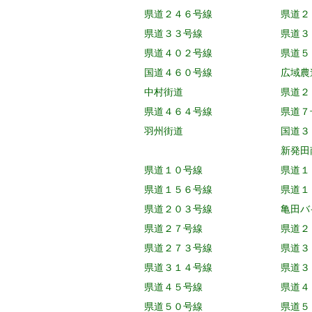
県道２４６号線
県道２
県道３３号線
県道３
県道４０２号線
県道５
国道４６０号線
広域農
中村街道
県道２
県道４６４号線
県道７
羽州街道
国道３
新発田
県道１０号線
県道１
県道１５６号線
県道１
県道２０３号線
亀田バ
県道２７号線
県道２
県道２７３号線
県道３
県道３１４号線
県道３
県道４５号線
県道４
県道５０号線
県道５