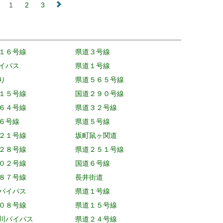
1
2
3
１６号線
県道３号線
イパス
県道１号線
り
県道５６５号線
１５号線
国道２９０号線
６４号線
県道３２号線
６号線
県道５号線
２１号線
坂町鼠ヶ関道
２８号線
県道２５１号線
０２号線
国道６号線
８７号線
長井街道
バイパス
県道１号線
０８号線
県道１５号線
川バイパス
県道２４号線