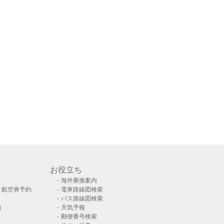
お役立ち
海外乗換案内
）航空券予約
電車路線図検索
バス路線図検索
約
天気予報
郵便番号検索