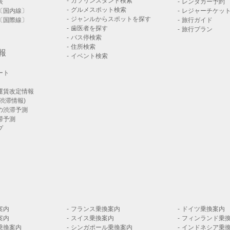
ガソリンスタンド検索
表
レンタカー予約
グルメスポット検索
〔国内線〕
レジャーチケッ
ジャンルからスポットを探す
〔国際線〕
旅行ガイド
歯医者を探す
旅行プラン
バス停検索
住所検索
報
イベント検索
ート
運賃改定情報
渋滞情報)
の渋滞予測
滞予測
プ
案内
フランス乗換案内
ドイツ乗換案内
案内
スイス乗換案内
フィンランド乗
乗換案内
シンガポール乗換案内
インドネシア乗