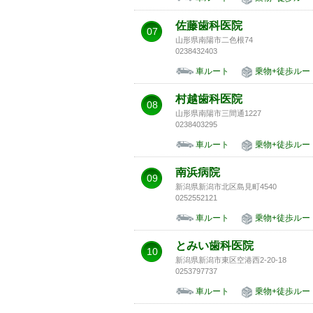
佐藤歯科医院
07
山形県南陽市二色根74
0238432403
車ルート
乗物+徒歩ルー
村越歯科医院
08
山形県南陽市三間通1227
0238403295
車ルート
乗物+徒歩ルー
南浜病院
09
新潟県新潟市北区島見町4540
0252552121
車ルート
乗物+徒歩ルー
とみい歯科医院
10
新潟県新潟市東区空港西2-20-18
0253797737
車ルート
乗物+徒歩ルー