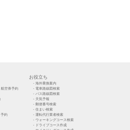
お役立ち
海外乗換案内
）航空券予約
電車路線図検索
バス路線図検索
約
天気予報
郵便番号検索
住まい検索
ト予約
運転代行業者検索
ウォーキングコース検索
ドライブコース作成