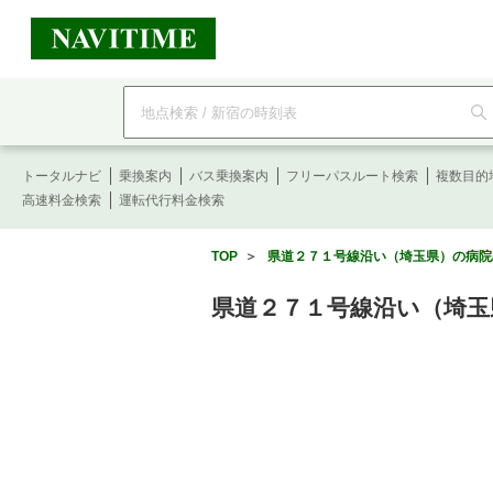
フ
リ
ー
ワ
ー
トータルナビ
ド
乗換案内
バス乗換案内
フリーパスルート検索
複数目的
検
高速料金検索
運転代行料金検索
索
TOP
＞
県道２７１号線沿い（埼玉県）の病院
県道２７１号線沿い（埼玉県