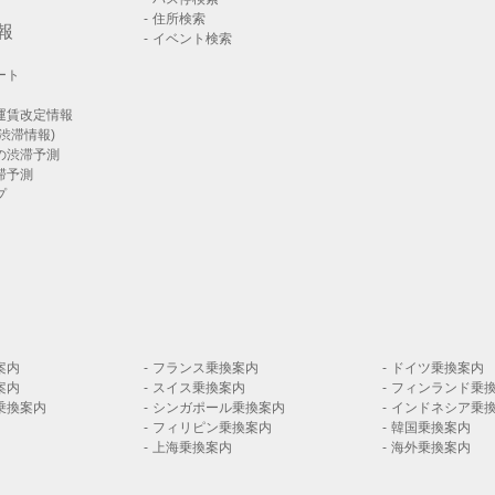
住所検索
報
イベント検索
ート
運賃改定情報
渋滞情報)
の渋滞予測
滞予測
プ
案内
フランス乗換案内
ドイツ乗換案内
案内
スイス乗換案内
フィンランド乗
乗換案内
シンガポール乗換案内
インドネシア乗
フィリピン乗換案内
韓国乗換案内
上海乗換案内
海外乗換案内