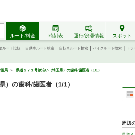
ルート/料金
時刻表
運行/渋滞情報
スポット
地ルート比較
自動車ルート検索
自転車ルート検索
バイクルート検索
トラ
/薬局
＞
県道２７１号線沿い（埼玉県）の歯科/歯医者（1/1）
）の歯科/歯医者（1/1）
周辺
県道４