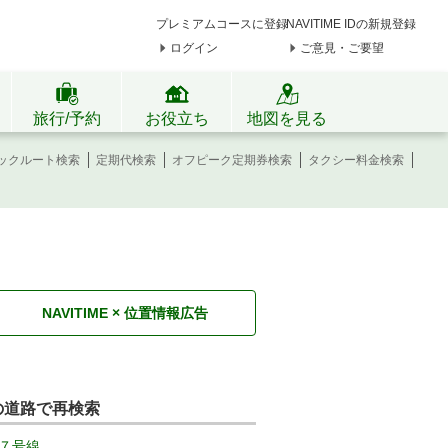
プレミアムコースに登録
NAVITIME IDの新規登録
ログイン
ご意見・ご要望
旅行/予約
お役立ち
地図を見る
ックルート検索
定期代検索
オフピーク定期券検索
タクシー料金検索
NAVITIME × 位置情報広告
の道路で再検索
７号線