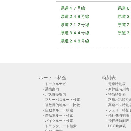
県道４７号線
県道６
県道２４９号線
県道３
県道２１２号線
県道２
県道３４４号線
県道３
県道２４８号線
ルート・料金
時刻表
トータルナビ
電車時刻表
乗換案内
新幹線時刻表
バス乗換案内
特急時刻表
フリーパスルート検索
路線バス時刻
複数目的地ルート比較
高速バス時刻
自動車ルート検索
フェリー時刻
自転車ルート検索
飛行機時刻表
バイクルート検索
飛行機時刻表
トラックルート検索
LCC時刻表