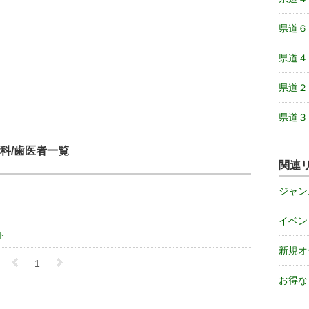
県道６
県道４
県道２
県道３
科/歯医者一覧
関連
ジャン
イベン
ト
新規オ
1
お得な