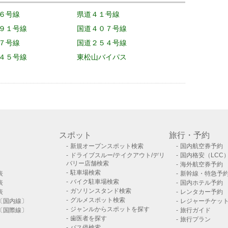
６号線
県道４１号線
９１号線
国道４０７号線
７号線
国道２５４号線
４５号線
東松山バイパス
スポット
旅行・予約
新規オープンスポット検索
国内航空券予約
ドライブスルー/テイクアウト/デリ
国内格安（LCC
バリー店舗検索
海外航空券予約
駐車場検索
表
新幹線・特急予
バイク駐車場検索
表
国内ホテル予約
ガソリンスタンド検索
表
レンタカー予約
グルメスポット検索
〔国内線〕
レジャーチケッ
ジャンルからスポットを探す
〔国際線〕
旅行ガイド
歯医者を探す
旅行プラン
バス停検索