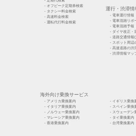
定期代検索
オフピーク定期券検索
運行・渋滞情
タクシー料金検索
電車運行情報
高速料金検索
電車混雑リポ
運転代行料金検索
電車混雑予報
ダイヤ改正・
道路交通情報(
スポット周辺
高速道路の渋
渋滞情報マッ
海外向け乗換サービス
アメリカ乗換案内
イギリス乗換
イタリア乗換案内
スペイン乗換
ノルウェー乗換案内
スウェーデン
マレーシア乗換案内
タイ乗換案内
香港乗換案内
台湾乗換案内