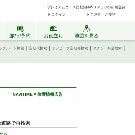
プレミアムコースに登録
NAVITIME IDの新規登録
ログイン
ご意見・ご要望
旅行/予約
お役立ち
地図を見る
ックルート検索
定期代検索
オフピーク定期券検索
タクシー料金検索
NAVITIME × 位置情報広告
の道路で再検索
号線