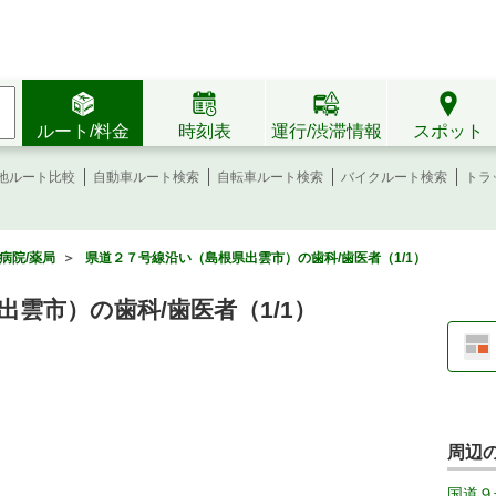
ルート/料金
時刻表
運行/渋滞情報
スポット
地ルート比較
自動車ルート検索
自転車ルート検索
バイクルート検索
トラ
病院/薬局
＞
県道２７号線沿い（島根県出雲市）の歯科/歯医者（1/1）
雲市）の歯科/歯医者（1/1）
周辺
国道９