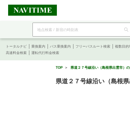
フ
リ
ー
ワ
ー
トータルナビ
ド
乗換案内
バス乗換案内
フリーパスルート検索
複数目的
検
高速料金検索
運転代行料金検索
索
TOP
＞
県道２７号線沿い（島根県出雲市）の
県道２７号線沿い（島根県出