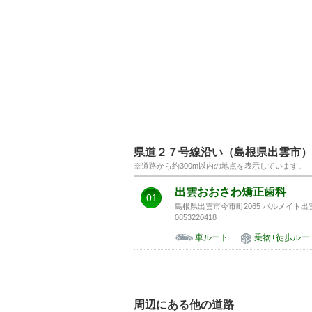
県道２７号線沿い（島根県出雲市）
※道路から約300m以内の地点を表示しています。
出雲おおさわ矯正歯科
01
島根県出雲市今市町2065 パルメイト出
0853220418
車ルート
乗物+徒歩ルー
周辺にある他の道路