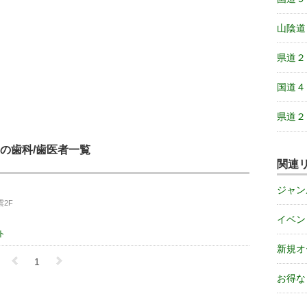
山陰道
県道２
国道４
県道２
の歯科/歯医者一覧
関連
ジャン
雲2F
イベン
ト
新規オ
1
お得な