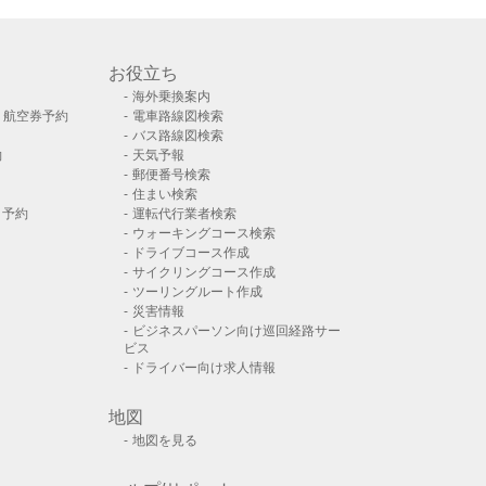
お役立ち
海外乗換案内
）航空券予約
電車路線図検索
バス路線図検索
約
天気予報
郵便番号検索
住まい検索
ト予約
運転代行業者検索
ウォーキングコース検索
ドライブコース作成
サイクリングコース作成
ツーリングルート作成
災害情報
ビジネスパーソン向け巡回経路サー
ビス
ドライバー向け求人情報
地図
地図を見る