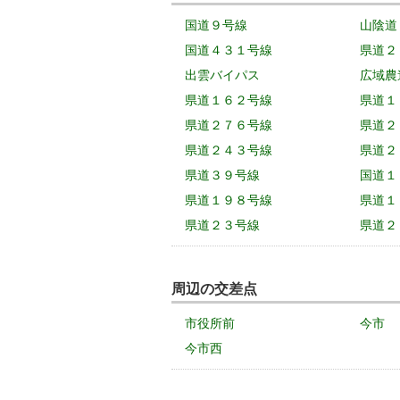
国道９号線
山陰道
国道４３１号線
県道２
出雲バイパス
広域農
県道１６２号線
県道１
県道２７６号線
県道２
県道２４３号線
県道２
県道３９号線
国道１
県道１９８号線
県道１
県道２３号線
県道２
周辺の交差点
市役所前
今市
今市西