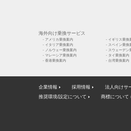
海外向け乗換サービス
アメリカ乗換案内
イギリス乗換
イタリア乗換案内
スペイン乗換
ノルウェー乗換案内
スウェーデン
マレーシア乗換案内
タイ乗換案内
香港乗換案内
台湾乗換案内
企業情報
採用情報
法人向けサ
推奨環境/設定について
商標について