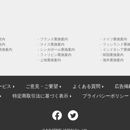
案内
フランス乗換案内
ドイツ乗換案内
案内
スイス乗換案内
フィンランド乗
乗換案内
シンガポール乗換案内
インドネシア乗
フィリピン乗換案内
韓国乗換案内
上海乗換案内
海外乗換案内
ービス
ご意見・ご要望
よくある質問
広告掲
特定商取引法に基づく表示
プライバシーポリシー