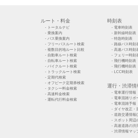
ルート・料金
時刻表
トータルナビ
電車時刻表
乗換案内
新幹線時刻表
バス乗換案内
特急時刻表
フリーパスルート検索
路線バス時刻
複数目的地ルート比較
高速バス時刻
自動車ルート検索
フェリー時刻
自転車ルート検索
飛行機時刻表
バイクルート検索
飛行機時刻表
トラックルート検索
LCC時刻表
定期代検索
オフピーク定期券検索
運行・渋滞情
タクシー料金検索
電車運行情報
高速料金検索
電車混雑リポ
運転代行料金検索
電車混雑予報
ダイヤ改正・
道路交通情報(
スポット周辺
高速道路の渋
渋滞情報マッ