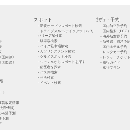
スポット
旅行・予約
新規オープンスポット検索
国内航空券予約
ドライブスルー/テイクアウト/デリ
国内格安（LCC
バリー店舗検索
海外航空券予約
駐車場検索
表
新幹線・特急予
バイク駐車場検索
表
国内ホテル予約
ガソリンスタンド検索
表
レンタカー予約
グルメスポット検索
〔国内線〕
レジャーチケッ
ジャンルからスポットを探す
〔国際線〕
旅行ガイド
歯医者を探す
旅行プラン
バス停検索
住所検索
報
イベント検索
ート
運賃改定情報
渋滞情報)
の渋滞予測
滞予測
プ