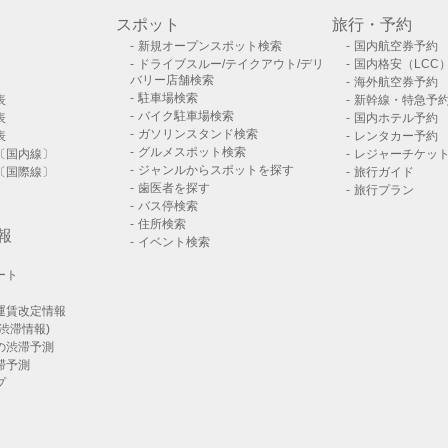
スポット
旅行・予約
新規オープンスポット検索
国内航空券予約
ドライブスルー/テイクアウト/デリ
国内格安（LCC
バリー店舗検索
海外航空券予約
駐車場検索
表
新幹線・特急予
バイク駐車場検索
表
国内ホテル予約
ガソリンスタンド検索
表
レンタカー予約
グルメスポット検索
〔国内線〕
レジャーチケッ
ジャンルからスポットを探す
〔国際線〕
旅行ガイド
歯医者を探す
旅行プラン
バス停検索
住所検索
報
イベント検索
ート
運賃改定情報
渋滞情報)
の渋滞予測
滞予測
プ