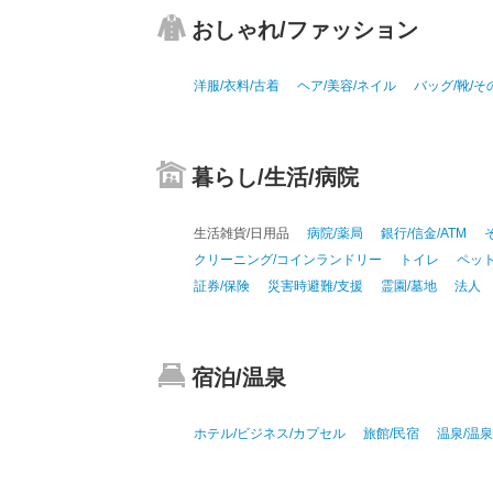
おしゃれ/ファッション
洋服/衣料/古着
ヘア/美容/ネイル
バッグ/靴/
暮らし/生活/病院
生活雑貨/日用品
病院/薬局
銀行/信金/ATM
クリーニング/コインランドリー
トイレ
ペッ
証券/保険
災害時避難/支援
霊園/墓地
法人
宿泊/温泉
ホテル/ビジネス/カプセル
旅館/民宿
温泉/温