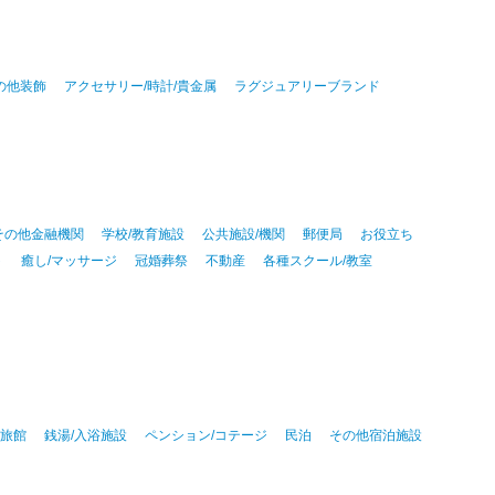
その他装飾
アクセサリー/時計/貴金属
ラグジュアリーブランド
その他金融機関
学校/教育施設
公共施設/機関
郵便局
お役立ち
ト
癒し/マッサージ
冠婚葬祭
不動産
各種スクール/教室
泉旅館
銭湯/入浴施設
ペンション/コテージ
民泊
その他宿泊施設