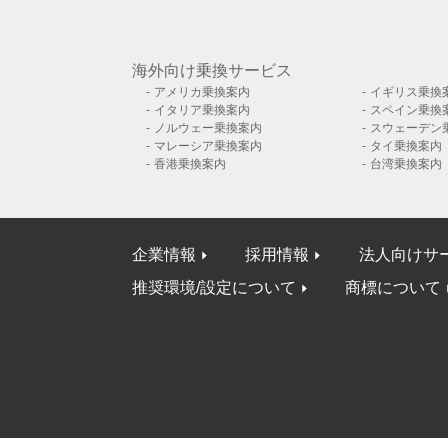
海外向け乗換サービス
アメリカ乗換案内
イギリス乗換
イタリア乗換案内
スペイン乗換
ノルウェー乗換案内
スウェーデン
マレーシア乗換案内
タイ乗換案内
香港乗換案内
台湾乗換案内
企業情報
採用情報
法人向けサ
推奨環境/設定について
商標について