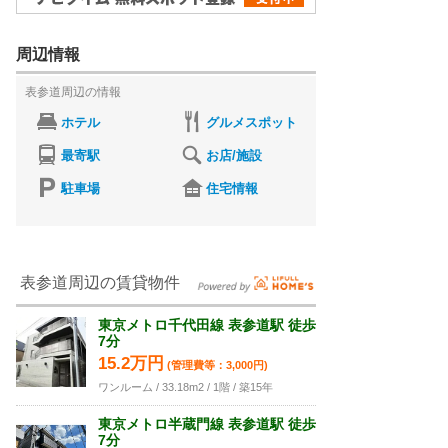
周辺情報
表参道周辺の情報
ホテル
グルメスポット
最寄駅
お店/施設
駐車場
住宅情報
表参道周辺の賃貸物件
東京メトロ千代田線 表参道駅 徒歩
7分
15.2万円
(管理費等：3,000円)
ワンルーム / 33.18m2 / 1階 / 築15年
東京メトロ半蔵門線 表参道駅 徒歩
7分