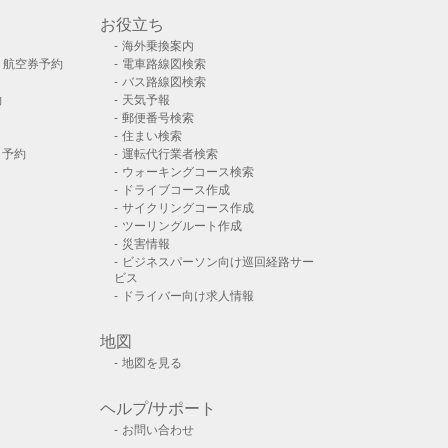
お役立ち
海外乗換案内
）航空券予約
電車路線図検索
バス路線図検索
約
天気予報
郵便番号検索
住まい検索
ト予約
運転代行業者検索
ウォーキングコース検索
ドライブコース作成
サイクリングコース作成
ツーリングルート作成
災害情報
ビジネスパーソン向け巡回経路サー
ビス
ドライバー向け求人情報
地図
地図を見る
ヘルプ/サポート
お問い合わせ