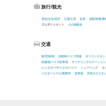
旅行/観光
歴史/文化/見学
工場/工房
名所
体験/研修/乗
立ち寄りスポット
その他観光
交通
駅/空港/港
自動車/バイク関連
ガソリンスタン
駐輪場/バイク駐車場
サイクリングステーション
レンタカー/サイクル/バイク
シェアリング
タ
バスターミナル/乗降所
洗車場
天然ガススタ