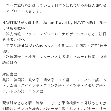
日本への旅行を計画している / 日本を訪れている外国人旅行者
にアプローチできます。
NAVITIMEが提供する、Japan Travel by NAVITIMEは、旅ナ
カ利用者数No.1
・観光情報・プランニングツール・ナビゲーションなど、訪日
旅行者に特化
・アプリ評価はiOS/Androidとも4.6以上。各国ストアで1位を
獲得
・路線図からの検索、フリーパスを考慮したルート検索、13言
語に対応
対応言語
英語・韓国語・繁体字・簡体字・タイ語・インドネシア語・ベ
トナム語・スペイン語・フランス語・ドイツ語・イタリア語・
ポルトガル語・ロシア語
配信対象となる駅・路線・エリアが乗換検索の出発駅もしくは
到着駅に含まれた場合にバナーが掲載されます。バナークリッ