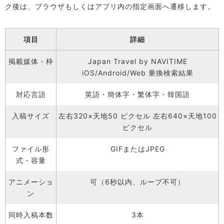
ク後は、ブラウザもしくはアプリ内の指定画面へ遷移します。
項目
詳細
掲載媒体・枠
Japan Travel by NAVITIME
iOS/Android/Web 乗換検索結果
対応言語
英語・簡体字・繁体字・韓国語
入稿サイズ
左右320×天地50 ピクセル 左右640×天地100
ピクセル
ファイル形
GIFまたはJPEG
式・容量
アニメーショ
可（6秒以内、ループ不可）
ン
同時入稿本数
3本