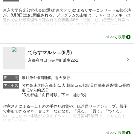
東京大学音楽部管弦楽団(通称 東大オケ)によるサマーコンサート京都公演
が、8月8日(土)に開催される。プログラムの主軸は、チャイコフスキーの
遺作であり最高傑作と評される交響曲第6番「悲愴」だ。絶望から静寂へ
消え入るような終焉は、聴き手の心に深く突き刺さる。学生オーケスト
ラならではの情熱と緻密なアンサンブルが、古都の夏に重厚な旋律を響
かせる。
すべて表示
情報提供：イベントバンク
てらすマルシェ(8月)
京都府向日市寺戸町瓜生22-1
毎月第4日曜開催。雨天決行。
期
間
名神高速道路京都南IC/大山崎IC/京都縦貫自動車道沓掛IC/長岡
アクセス
京ICから約15分
JR京都線「向日町駅」下車、徒歩3分
作家さんによる一点ものの手作り雑貨や、紙芝居ワークショップ、親子
で参加できるマネーセミナーなどなど。「見る」「買う」「つくる」
の、ここだけの体験ができるイベント。毎月第4日曜日は、まちてらす
MUKOへ出かけよう！
情報提供：イベントバンク
すべて表示