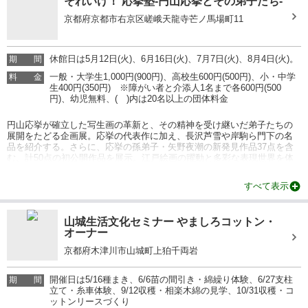
それいけ！ 応挙塾-円山応挙とその弟子たち-
京都府京都市右京区嵯峨天龍寺芒ノ馬場町11
休館日は5月12日(火)、6月16日(火)、7月7日(火)、8月4日(火)。
期
間
一般・大学生1,000円(900円)、高校生600円(500円)、小・中学
料
金
生400円(350円) ※障がい者と介添人1名まで各600円(500
円)、幼児無料、( )内は20名以上の団体料金
円山応挙が確立した写生画の革新と、その精神を受け継いだ弟子たちの
展開をたどる企画展。応挙の代表作に加え、長沢芦雪や岸駒ら門下の名
品を紹介する。さらに、応挙の孫弟子・矢野夜潮の新発見作品37点を含
む、計50点の初公開作品を展示。江戸絵画の躍動と多彩な表現世界を体
感できる内容となっている。
情報提供：イベントバンク
すべて表示
山城生活文化セミナー やましろコットン・
オーナー
京都府木津川市山城町上狛千両岩
開催日は5/16種まき、6/6苗の間引き・綿繰り体験、6/27支柱
期
間
立て・糸車体験、9/12収穫・相楽木綿の見学、10/31収穫・コ
ットンリースづくり