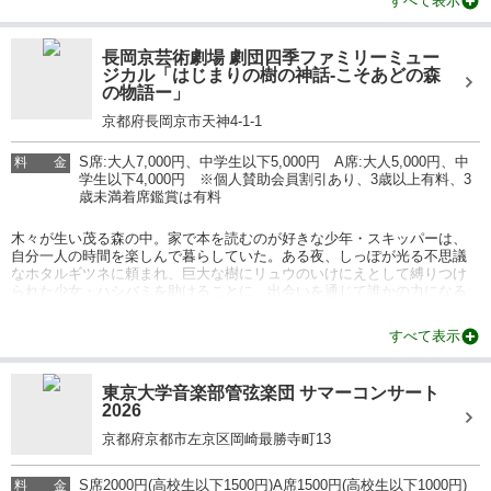
すべて表示
長岡京芸術劇場 劇団四季ファミリーミュー
ジカル「はじまりの樹の神話-こそあどの森
の物語ー」
京都府長岡京市天神4-1-1
S席:大人7,000円、中学生以下5,000円 A席:大人5,000円、中
料
金
学生以下4,000円 ※個人賛助会員割引あり、3歳以上有料、3
歳未満着席鑑賞は有料
木々が生い茂る森の中。家で本を読むのが好きな少年・スキッパーは、
自分一人の時間を楽しんで暮らしていた。ある夜、しっぽが光る不思議
なホタルギツネに頼まれ、巨大な樹にリュウのいけにえとして縛りつけ
られた少女・ハシバミを助けることに。出会いを通じて誰かの力になる
ことや、つながりの大切さに気付いていくスキッパー。原作は日本児童
文学界を代表する作家・岡田淳による「こそあどの森の物語」シリーズ
すべて表示
の第6巻。
情報提供：イベントバンク
東京大学音楽部管弦楽団 サマーコンサート
2026
京都府京都市左京区岡崎最勝寺町13
S席2000円(高校生以下1500円)A席1500円(高校生以下1000円)
料
金