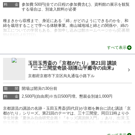
参加費:500円(全ての日程の参加費含む)、資料館の展示を観覧
料
金
する場合は、別途入館料が必要
種まきから収穫まで、身近にある「綿」がどのようにできるのかを、和
綿を栽培することで学べる体験事業。南山城地域と綿との関係や、綿の
加工についての学習もある。参加申し込みは館ホームページから(応募期
間4月6日-4月27日)。
情報提供：イベントバンク
すべて表示
玉田玉秀斎の「京都がたり」第21回 講談
『三十三間堂奇談-頭痛山平癒寺の由来』
京都府京都市下京区烏丸通塩小路下ル
開場は開演の30分前
期
間
2,500円(自由席)※当日500円増。懇親会別途1,000円
料
金
京都源流の講談の名跡・玉田玉秀斎(四代目)が京都を舞台に読む講談「京
都がたり」シリーズ。第21回のテーマは、三十三間堂。同日11時より小
学生対象「夏休み自由研究企画！『キッズ講談師入門』」あり。出演:玉
田玉秀斎。講演:らくたび若村亮。開口一番:玉田玉山。要事前予約・先着
25名限定。※未就学児入場不可
情報提供：イベントバンク