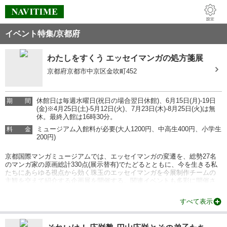
イベント特集/京都府
わたしをすくう エッセイマンガの処方箋展
京都府京都市中京区金吹町452
休館日は毎週水曜日(祝日の場合翌日休館)、6月15日(月)-19日
期
間
(金)※4月25日(土)-5月12日(火)、7月23日(木)-8月25日(火)は無
休。最終入館は16時30分。
ミュージアム入館料が必要(大人1200円、中高生400円、小学生
料
金
200円)
京都国際マンガミュージアムでは、エッセイマンガの変遷を、総勢27名
のマンガ家の原画総計330点(展示替有)でたどるとともに、今を生きる私
たちにあらゆる視点から効く珠玉のエッセイマンガを今展制作チームの
主観を交えて紹介する企画展を開催する。関連イベントも多彩に開催さ
れる。詳細は京都国際マンガミュージアムサイトを参照。
情報提供：イベントバンク
すべて表示