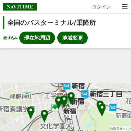
ログイン
全国のバスターミナル/乗降所
現在地周辺
地域変更
絞り込み
地図 ©ゼンリン