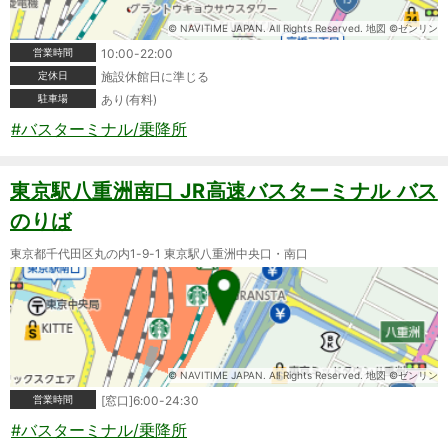
© NAVITIME JAPAN. All Rights Reserved. 地図 ©ゼンリン
営業時間
10:00-22:00
定休日
施設休館日に準じる
駐車場
あり(有料)
#バスターミナル/乗降所
東京駅八重洲南口 JR高速バスターミナル バス
のりば
東京都千代田区丸の内1-9-1 東京駅八重洲中央口・南口
© NAVITIME JAPAN. All Rights Reserved. 地図 ©ゼンリン
営業時間
[窓口]6:00-24:30
#バスターミナル/乗降所