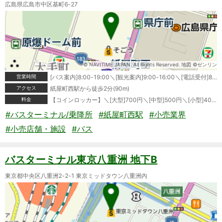
広島県広島市中区基町6-27
© NAVITIME JAPAN. All Rights Reserved. 地図 ©ゼンリン
営業時間
[バス案内]8:00-19:00＼[観光案内]9:00-16:00＼[電話受付]8:00-19:00＼[高速バスきっぷ窓口]7:30-20:00＼[定期券窓口(平日)]9:30-19:20＼[定期券窓口(土日祝)]10:30-18:30＼[コインロッカー]5:30-24:00
アクセス
紙屋町西駅から徒歩2分(90m)
料金
【コインロッカー】＼[大型]700円＼[中型]500円＼[小型]400円
#バスターミナル/乗降所
#紙屋町西駅
#小売業界
#小売店舗・施設
#バス
バスターミナル東京八重洲 地下B
東京都中央区八重洲2-2-1 東京ミッドタウン八重洲内