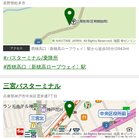
長野県松本市
© NAVITIME JAPAN. All Rights Reserved. 地図 ©ゼンリン
アクセス
西穂高口〔新穂高ロープウェイ〕駅から徒歩50分(3942m)
#バスターミナル/乗降所
#西穂高口〔新穂高ロープウェイ〕駅
三宮バスターミナル
兵庫県神戸市中央区雲井通7丁目
© NAVITIME JAPAN. All Rights Reserved. 地図 ©ゼンリン