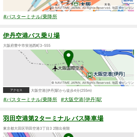
© NAVITIME JAPAN. All Rights Reserved. 地図 ©ゼンリン
#バスターミナル/乗降所
伊丹空港バス乗り場
大阪府豊中市蛍池西町3-555
© NAVITIME JAPAN. All Rights Reserved. 地図 ©ゼンリン
アクセス
大阪空港[伊丹]駅から徒歩4分(255m)
#バスターミナル/乗降所
#大阪空港[伊丹]駅
羽田空港第2ターミナル バス降車場
東京都大田区羽田空港3丁目3 2階出発階