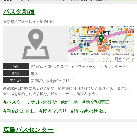
バスタ新宿
東京都渋谷区千駄ヶ谷5-24-55
© NAVITIME JAPAN. All Rights Reserved. 地
図 ©ゼンリン
時間
[待合室]3:30-翌1:00＼[インフォメーションカウンター]7:00-23:00
休業日
無休
アクセス
新宿駅から徒歩2分(115m)
新宿駅南口地区にある鉄道駅や、駅周辺に分散されていた高速バス・タクシー
乗り場を集約した大規模な交通ターミナル。施設内は待…
#バスターミナル/乗降所
#新宿駅
#新宿駅南口
#新宿駅新南口
#授乳室あり
#待ち合わせ場所
広島バスセンター