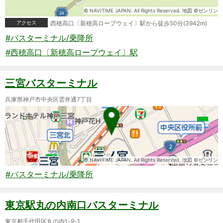
© NAVITIME JAPAN. All Rights Reserved. 地図 ©ゼンリン
アクセス
西穂高口〔新穂高ロープウェイ〕駅から徒歩50分(3942m)
#バスターミナル/乗降所
#西穂高口〔新穂高ロープウェイ〕駅
三宮バスターミナル
兵庫県神戸市中央区雲井通7丁目
© NAVITIME JAPAN. All Rights Reserved. 地図 ©ゼンリン
#バスターミナル/乗降所
東京駅丸の内南口バスターミナル
東京都千代田区丸の内1-9-1