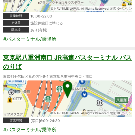
© NAVITIME JAPAN. All Rights Reserved. 地図 ©ゼンリン
営業時間
10:00-22:00
定休日
施設休館日に準じる
駐車場
あり(有料)
#バスターミナル/乗降所
東京駅八重洲南口 JR高速バスターミナル バス
のりば
東京都千代田区丸の内1-9-1 東京駅八重洲中央口・南口
© NAVITIME JAPAN. All Rights Reserved. 地図 ©ゼンリン
営業時間
[窓口]6:00-24:30
#バスターミナル/乗降所