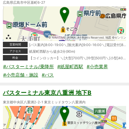
広島県広島市中区基町6-27
© NAVITIME JAPAN. All Rights Reserved. 地図 ©ゼンリン
営業時間
[バス案内]8:00-19:00＼[観光案内]9:00-16:00＼[電話受付]8:00-19:00＼[高速バスきっぷ窓口]7:30-20:00＼[定期券窓口(平日)]9:30-19:20＼[定期券窓口(土日祝)]10:30-18:30＼[コインロッカー]5:30-24:00
アクセス
紙屋町西駅から徒歩2分(90m)
料金
【コインロッカー】＼[大型]700円＼[中型]500円＼[小型]400円
#バスターミナル/乗降所
#紙屋町西駅
#小売業界
#小売店舗・施設
#バス
バスターミナル東京八重洲 地下B
東京都中央区八重洲2-2-1 東京ミッドタウン八重洲内