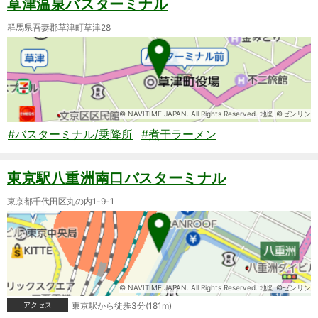
草津温泉バスターミナル
群馬県吾妻郡草津町草津28
© NAVITIME JAPAN. All Rights Reserved. 地図 ©ゼンリン
#バスターミナル/乗降所
#煮干ラーメン
東京駅八重洲南口バスターミナル
東京都千代田区丸の内1-9-1
© NAVITIME JAPAN. All Rights Reserved. 地図 ©ゼンリン
アクセス
東京駅から徒歩3分(181m)