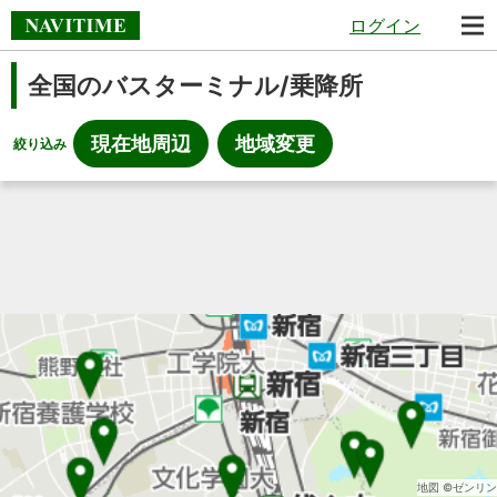
ログイン
全国のバスターミナル/乗降所
現在地周辺
地域変更
絞り込み
地図 ©ゼンリン