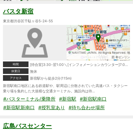
バスタ新宿
東京都渋谷区千駄ヶ谷5-24-55
© NAVITIME JAPAN. All Rights Reserved. 地
図 ©ゼンリン
時間
[待合室]3:30-翌1:00＼[インフォメーションカウンター]7:00-23:00
休業日
無休
アクセス
新宿駅から徒歩2分(115m)
新宿駅南口地区にある鉄道駅や、駅周辺に分散されていた高速バス・タクシー
乗り場を集約した大規模な交通ターミナル。施設内は待…
#バスターミナル/乗降所
#新宿駅
#新宿駅南口
#新宿駅新南口
#授乳室あり
#待ち合わせ場所
広島バスセンター