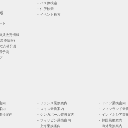
バス停検索
住所検索
報
イベント検索
ート
運賃改定情報
渋滞情報)
の渋滞予測
滞予測
プ
案内
フランス乗換案内
ドイツ乗換案内
案内
スイス乗換案内
フィンランド乗
乗換案内
シンガポール乗換案内
インドネシア乗
フィリピン乗換案内
韓国乗換案内
上海乗換案内
海外乗換案内