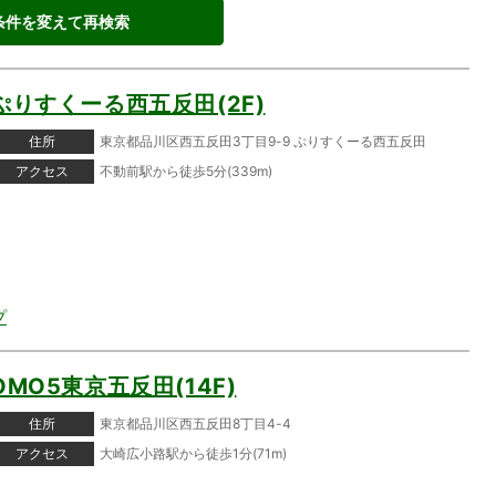
条件を変えて再検索
ぷりすくーる西五反田(2F)
住所
東京都品川区西五反田3丁目9-9 ぷりすくーる西五反田
アクセス
不動前駅から徒歩5分(339m)
プ
OMO5東京五反田(14F)
住所
東京都品川区西五反田8丁目4-4
アクセス
大崎広小路駅から徒歩1分(71m)