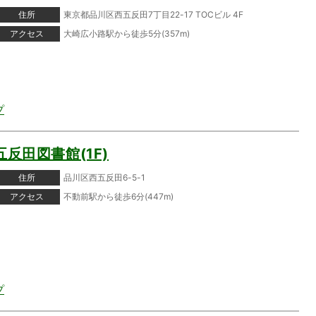
住所
東京都品川区西五反田7丁目22-17 TOCビル 4F
アクセス
大崎広小路駅から徒歩5分(357m)
プ
五反田図書館(1F)
住所
品川区西五反田6-5-1
アクセス
不動前駅から徒歩6分(447m)
プ