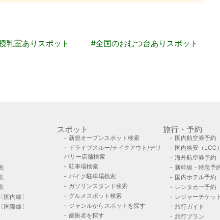
の授乳室ありスポット
#全国のおむつ台ありスポット
スポット
旅行・予約
新規オープンスポット検索
国内航空券予約
ドライブスルー/テイクアウト/デリ
国内格安（LCC
バリー店舗検索
海外航空券予約
駐車場検索
表
新幹線・特急予
バイク駐車場検索
表
国内ホテル予約
ガソリンスタンド検索
表
レンタカー予約
グルメスポット検索
〔国内線〕
レジャーチケッ
ジャンルからスポットを探す
〔国際線〕
旅行ガイド
歯医者を探す
旅行プラン