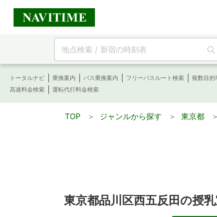
フ
リ
ー
ワ
トータルナビ
乗換案内
バス乗換案内
フリーパスルート検索
複数目的
ー
高速料金検索
運転代行料金検索
ド
検
TOP
＞
ジャンルから探す
＞
東京都
索
東京都品川区西五反田の授乳