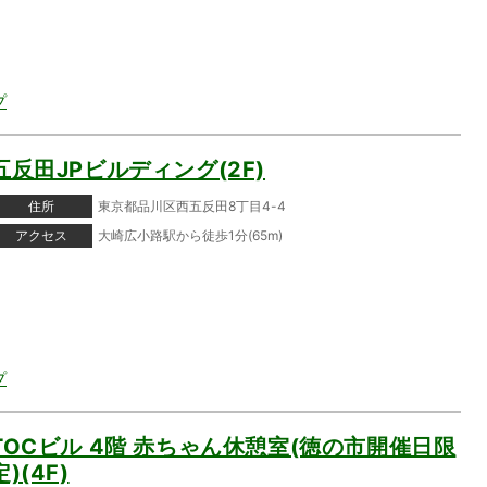
プ
五反田JPビルディング(2F)
住所
東京都品川区西五反田8丁目4-4
アクセス
大崎広小路駅から徒歩1分(65m)
プ
TOCビル 4階 赤ちゃん休憩室(徳の市開催日限
定)(4F)