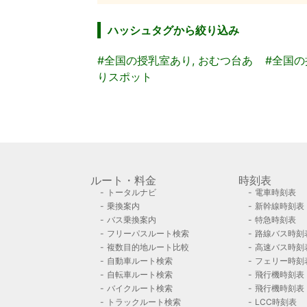
ハッシュタグから絞り込み
#全国の授乳室あり, おむつ台あ
#全国
りスポット
ルート・料金
時刻表
トータルナビ
電車時刻表
乗換案内
新幹線時刻表
バス乗換案内
特急時刻表
フリーパスルート検索
路線バス時刻
複数目的地ルート比較
高速バス時刻
自動車ルート検索
フェリー時刻
自転車ルート検索
飛行機時刻表
バイクルート検索
飛行機時刻表
トラックルート検索
LCC時刻表