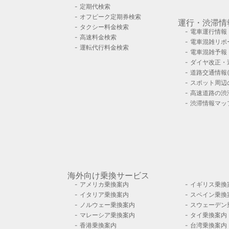
定期代検索
オフピーク定期券検索
運行・渋滞情
タクシー料金検索
電車運行情報
高速料金検索
電車混雑リポ
運転代行料金検索
電車混雑予報
ダイヤ改正・
道路交通情報(
スポット周辺
高速道路の渋
渋滞情報マッ
海外向け乗換サービス
アメリカ乗換案内
イギリス乗換
イタリア乗換案内
スペイン乗換
ノルウェー乗換案内
スウェーデン
マレーシア乗換案内
タイ乗換案内
香港乗換案内
台湾乗換案内