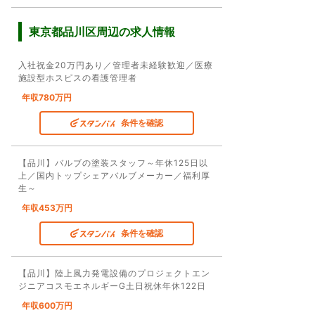
東京都品川区周辺の求人情報
入社祝金20万円あり／管理者未経験歓迎／医療
施設型ホスピスの看護管理者
年収780万円
条件を確認
【品川】バルブの塗装スタッフ～年休125日以
上／国内トップシェアバルブメーカー／福利厚
生～
年収453万円
条件を確認
【品川】陸上風力発電設備のプロジェクトエン
ジニアコスモエネルギーG土日祝休年休122日
年収600万円