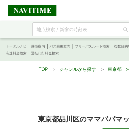
フ
リ
ー
ワ
トータルナビ
乗換案内
バス乗換案内
フリーパスルート検索
複数目的
ー
高速料金検索
運転代行料金検索
ド
検
TOP
＞
ジャンルから探す
＞
東京都
＞
索
東京都品川区のママパパマ