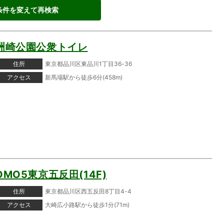
条件を変えて再検索
洲崎公園公衆トイレ
住所
東京都品川区東品川1丁目36-36
アクセス
新馬場駅から徒歩6分(458m)
OMO5東京五反田(14F)
住所
東京都品川区西五反田8丁目4-4
アクセス
大崎広小路駅から徒歩1分(71m)