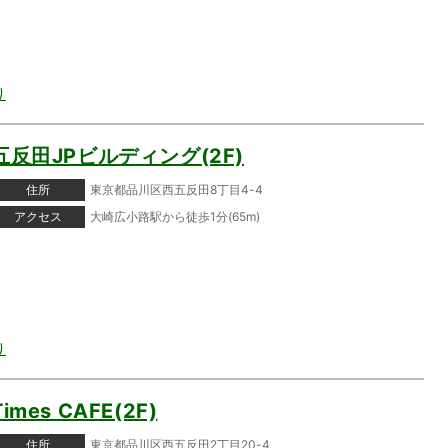
り
五反田JPビルディング(2F)
住所
東京都品川区西五反田8丁目4-4
アクセス
大崎広小路駅から徒歩1分(65m)
り
Times CAFE(2F)
住所
東京都品川区西五反田2丁目20-4