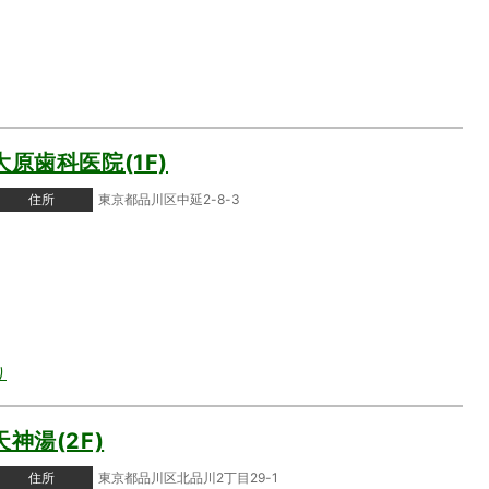
大原歯科医院(1F)
住所
東京都品川区中延2-8-3
り
天神湯(2F)
住所
東京都品川区北品川2丁目29-1