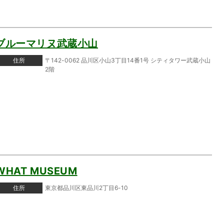
ブルーマリヌ武蔵小山
住所
〒142-0062 品川区小山3丁目14番1号 シティタワー武蔵小山
2階
WHAT MUSEUM
住所
東京都品川区東品川2丁目6-10