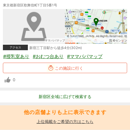
東京都新宿区歌舞伎町1丁目5番1号
© NAVITIME JAPAN. All Rights Reserved. 地
ママパパマップ
図 ©ゼンリン
アクセス
新宿三丁目駅から徒歩4分(302m)
#授乳室あり
#おむつ台あり
#ママパパマップ
この施設に行く
0
新宿区全域に広げて検索する
他の店舗よりも上に表示できます
上位掲載をご希望の方はこちら