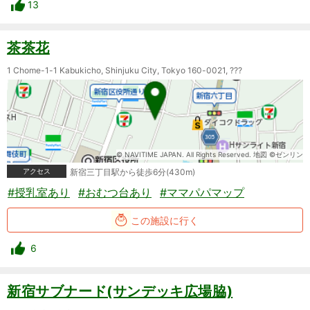
13
茶茶花
1 Chome-1-1 Kabukicho, Shinjuku City, Tokyo 160-0021, ???
© NAVITIME JAPAN. All Rights Reserved. 地図 ©ゼンリン
アクセス
新宿三丁目駅から徒歩6分(430m)
#授乳室あり
#おむつ台あり
#ママパパマップ
この施設に行く
6
新宿サブナード(サンデッキ広場脇)