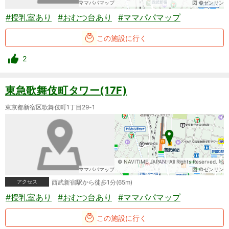
ママパパマップ
図 ©ゼンリン
#授乳室あり
#おむつ台あり
#ママパパマップ
この施設に行く
2
東急歌舞伎町タワー(17F)
東京都新宿区歌舞伎町1丁目29-1
© NAVITIME JAPAN. All Rights Reserved. 地
ママパパマップ
図 ©ゼンリン
アクセス
西武新宿駅から徒歩1分(65m)
#授乳室あり
#おむつ台あり
#ママパパマップ
この施設に行く