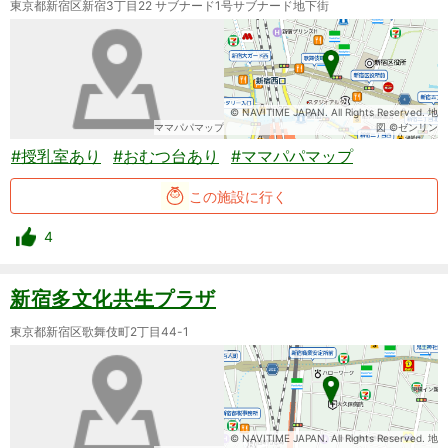
東京都新宿区新宿3丁目22 サブナード1号サブナード地下街
© NAVITIME JAPAN. All Rights Reserved. 地
ママパパマップ
図 ©ゼンリン
#授乳室あり
#おむつ台あり
#ママパパマップ
この施設に行く
4
新宿多文化共生プラザ
東京都新宿区歌舞伎町2丁目44-1
© NAVITIME JAPAN. All Rights Reserved. 地