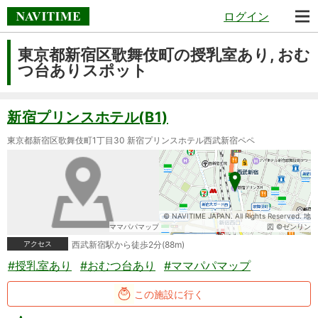
ログイン
東京都新宿区歌舞伎町の授乳室あり, おむ
つ台ありスポット
新宿プリンスホテル(B1)
東京都新宿区歌舞伎町1丁目30 新宿プリンスホテル西武新宿ペペ
© NAVITIME JAPAN. All Rights Reserved. 地
ママパパマップ
図 ©ゼンリン
アクセス
西武新宿駅から徒歩2分(88m)
#授乳室あり
#おむつ台あり
#ママパパマップ
この施設に行く