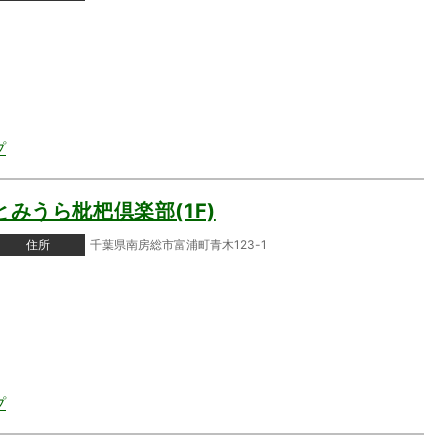
プ
とみうら枇杷倶楽部(1F)
住所
千葉県南房総市富浦町青木123-1
プ