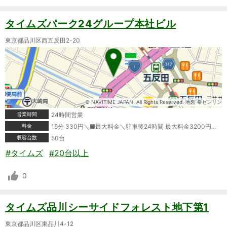
タイムズパーク24グループ本社ビル
東京都品川区西五反田2-20
© NAVITIME JAPAN. All Rights Reserved. 地図 ©ゼンリン
営業時間
24時間営業
料金
15分 330円＼■最大料金＼駐車後24時間 最大料金3200円＼ポイントカード利用可＼クレジットカード利用可＼タイムズビジネスカード利用可＼＼※情報が変更されている場合もありますので、ご利用の際は必ず現地の表記をご確認ください。
収容台数
50台
#タイムズ
#20台以上
0
タイムズ品川シーサイドフォレスト地下第1
東京都品川区東品川4-12