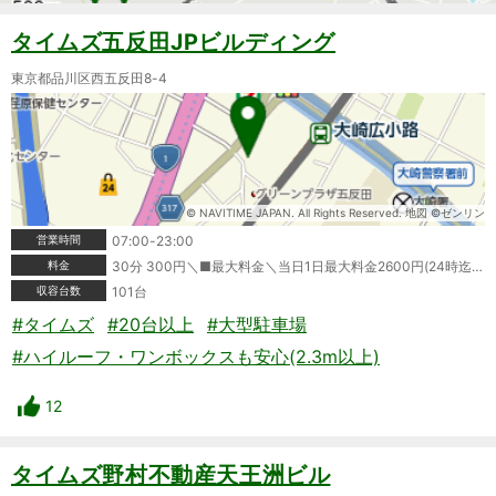
タイムズ五反田JPビルディング
東京都品川区西五反田8-4
© NAVITIME JAPAN. All Rights Reserved. 地図 ©ゼンリン
営業時間
07:00-23:00
料金
30分 300円＼■最大料金＼当日1日最大料金2600円(24時迄＼領収書発行:可＼ポイントカード利用可＼クレジットカード利用可＼タイムズビジネスカード利用可＼＼※情報が変更されている場合もありますので、ご利用の際は必ず現地の表記をご確認ください。
収容台数
101台
#タイムズ
#20台以上
#大型駐車場
#ハイルーフ・ワンボックスも安心(2.3m以上)
12
タイムズ野村不動産天王洲ビル