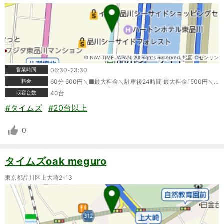
© NAVITIME JAPAN. All Rights Reserved. 地図 ©ゼンリン
営業時間
06:30-23:30
料金
60分 600円＼■最大料金＼駐車後24時間 最大料金1500円＼領収書発行:可＼＼※情報が変更されている場合もありますので、ご利用の際は必ず現地の表記をご確認ください。
収容台数
40台
#タイムズ
#20台以上
0
タイムズoak meguro
東京都品川区上大崎2-13