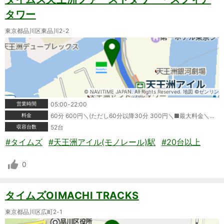
タワー
東京都品川区東品川2-2
© NAVITIME JAPAN. All Rights Reserved. 地図 ©ゼンリン
営業時間
05:00-22:00
料金
60分 600円＼(ただし60分以降30分 300円＼■最大料金＼駐車後24時間 最大料金2200円＼領収書発行:可＼ポイントカード利用可＼クレジットカード利用可＼タイムズビジネスカード利用可＼■料金備考＼年末年始12/30-1/3 閉館のため駐車場利用できません。＼＼※情報が変更されている場合もありますので、ご利用の際は必ず現地の表記をご確認ください。
収容台数
52台
#タイムズ
#天王洲アイル(モノレール)駅
#20台以上
0
タイムズOIMACHI TRACKS
東京都品川区広町2-1