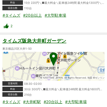
料金
15分 220円＼■最大料金＼駐車後24時間 最大料金1300円＼領収書発行:可＼ポイントカード利用可＼クレジットカード利用可＼タイムズビジネスカード利用可＼＼※情報が変更されている場合もありますので、ご利用の際は必ず現地の表記をご確認ください。
収容台数
110台
#タイムズ
#20台以上
#大型駐車場
2
タイムズ阪急大井町ガーデン
東京都品川区大井1-50
© NAVITIME JAPAN. All Rights Reserved. 地図 ©ゼンリン
営業時間
08:30-02:00
料金
30分 300円＼■最大料金＼駐車後24時間 最大料金1600円＼領収書発行:可＼ポイントカード利用可＼クレジットカード利用可＼タイムズビジネスカード利用可＼＼※情報が変更されている場合もありますので、ご利用の際は必ず現地の表記をご確認ください。
収容台数
216台
#タイムズ
#大井町駅
#20台以上
#大型駐車場