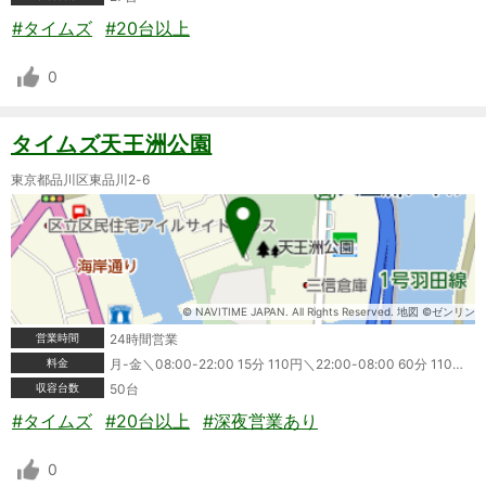
#タイムズ
#20台以上
0
タイムズ天王洲公園
東京都品川区東品川2-6
© NAVITIME JAPAN. All Rights Reserved. 地図 ©ゼンリン
営業時間
24時間営業
料金
月-金＼08:00-22:00 15分 110円＼22:00-08:00 60分 110円＼土・日・祝＼08:00-22:00 15分 110円＼22:00-08:00 60分 110円＼■最大料金＼月-金＼当日1日最大料金2400円(24時迄＼領収書発行:可＼ポイントカード利用可＼クレジットカード利用可＼タイムズビジネスカード利用可＼＼※情報が変更されている場合もありますので、ご利用の際は必ず現地の表記をご確認ください。
収容台数
50台
#タイムズ
#20台以上
#深夜営業あり
0