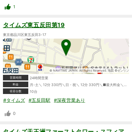
1
タイムズ東五反田第19
東京都品川区東五反田3-17
© NAVITIME JAPAN. All Rights Reserved. 地図 ©ゼンリン
営業時間
24時間営業
料金
月-土＼ 12分 330円＼日・祝＼ 12分 330円＼■最大料金＼月-土＼08:00-20:00 最大料金3600円＼20:00-08:00 最大料金600円＼日・祝＼08:00-20:00 最大料金2000円＼20:00-08:00 最大料金600円＼領収書発行:可＼ポイントカード利用可＼クレジットカード利用可＼タイムズビジネスカード利用可＼＼※情報が変更されている場合もありますので、ご利用の際は必ず現地の表記をご確認ください。
収容台数
10台
#タイムズ
#五反田駅
#深夜営業あり
0
タイムズ天王洲ファーストタワー・スフィア