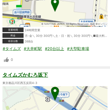
© NAVITIME JAPAN. All Rights Reserved. 地図 ©ゼンリン
営業時間
24時間営業
料金
月-金＼ 30分 300円＼土・日・祝＼ 30分 300円＼■最大料金＼月-金＼08:00-20:00 最大料金1400円＼20:00-08:00 最大料金800円＼土・日・祝＼20:00-08:00 最大料金800円＼ポイントカード利用可＼クレジットカード利用可＼タイムズビジネスカード利用可＼＼※情報が変更されている場合もありますので、ご利用の際は必ず現地の表記をご確認ください。
収容台数
368台
#タイムズ
#大井町駅
#20台以上
#大型駐車場
0
タイムズかむろ坂下
東京都品川区西五反田4-3