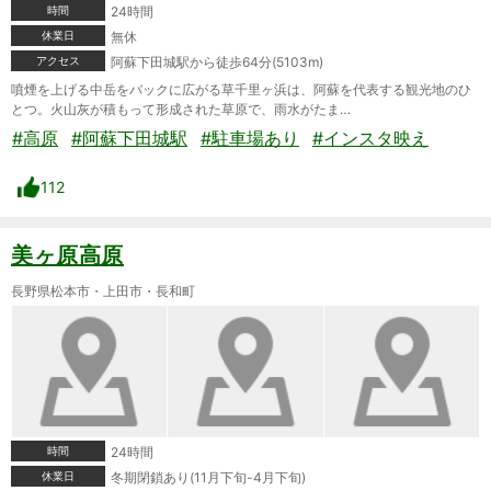
時間
24時間
休業日
無休
アクセス
阿蘇下田城駅から徒歩64分(5103m)
噴煙を上げる中岳をバックに広がる草千里ヶ浜は、阿蘇を代表する観光地のひ
とつ。火山灰が積もって形成された草原で、雨水がたま…
#高原
#阿蘇下田城駅
#駐車場あり
#インスタ映え
112
美ヶ原高原
長野県松本市・上田市・長和町
時間
24時間
休業日
冬期閉鎖あり(11月下旬-4月下旬)