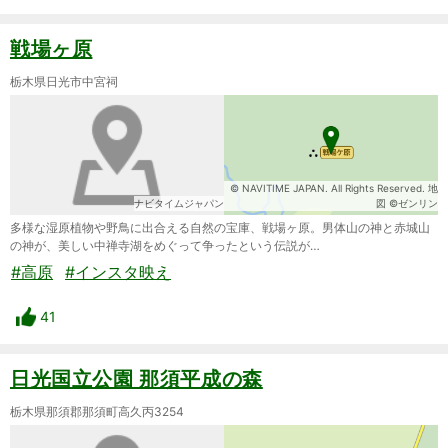
戦場ヶ原
栃木県日光市中宮祠
© NAVITIME JAPAN. All Rights Reserved. 地
ナビタイムジャパン
図 ©ゼンリン
多様な湿原植物や野鳥に出合える自然の宝庫、戦場ヶ原。男体山の神と赤城山
の神が、美しい中禅寺湖をめぐって争ったという伝説が…
#高原
#インスタ映え
41
日光国立公園 那須平成の森
栃木県那須郡那須町高久丙3254