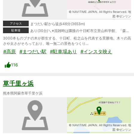
© NAVITIME JAPAN. All Rights Reserved. 地
図 ©ゼンリン
アクセス
まつだい駅から徒歩46分(3653m)
駐車場
あり(30台)＼※混雑時は隣接の十日町市立里山科学館、「森の学校」キョロロ駐車所を利用
3000本ものブナの木が群生する、十日町、松之山を代表する景勝地。木々の高
さや太さがそろっており、唯一無二の景色をつくり…
#高原
#まつだい駅
#駐車場あり
#インスタ映え
116
草千里ヶ浜
熊本県阿蘇市草千里ケ浜
© NAVITIME JAPAN. All Rights Reserved. 地
図 ©ゼンリン