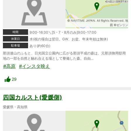
© NAVITIME JAPAN. All Rights Reserved. 地
図 ©ゼンリン
時間
9:00-16:30＼[5・7・8月のみ]9:00-17:00
休業日
水(祝の場合は翌日。GW、お盆、年末年始は無休)
駐車場
あり(約60台)
那須連山のふもと、日光国立公園内に広がる那須平成の森は、元那須御用邸用
地の一部を自然と触れ合える場として整備した森。自由…
#高原
#インスタ映え
29
四国カルスト(愛媛側)
愛媛県・高知県