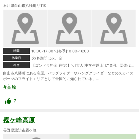
石川県白山市八幡町リ110
時間
10:00-17:00＼[冬季]10:00-16:00
休業日
火(冬期間は火、金)
料金
【ゴンドラ料金(往復)】＼[大人(中学生以上)]710円、団体(20名以上)610円＼[小人]300円、団体(20名以上)250円＼＼【ゴンドラ料金(片道)】＼[大人(中学生以上)]500円、団体(20名以上)400円＼[小人]250円、団体(20名以上)200円
白山市八幡町にある高原。パラグライダーやハンググライダーなどのスカイス
ポーツのフライトエリアとして全国的に知られている。…
#高原
7
霧ケ峰高原
長野県諏訪市霧ケ峰