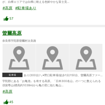
が、白樺エリアでは白樺に映える色鮮やかな富士見…
#高原
#駐車場あり
57
曽爾高原
奈良県宇陀郡曽爾村太良路
駐車場
あり(300台)＼※野口駐車場(徒歩1分)150台、曽爾高原ファームガーデン(徒歩15分)150台
宇陀郡にある「お亀池」を有する高原。「日本300名山」の一つに数えられる
倶留尊山(標高約1038m)から亀の背に似た亀山…
#高原
45