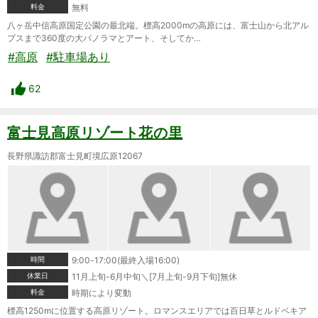
料金
無料
八ヶ岳中信高原国定公園の最北端。標高2000mの高原には、富士山から北アル
プスまで360度の大パノラマとアート、そしてか…
#高原
#駐車場あり
62
富士見高原リゾート花の里
長野県諏訪郡富士見町境広原12067
時間
9:00-17:00(最終入場16:00)
休業日
11月上旬-6月中旬＼[7月上旬-9月下旬]無休
料金
時期により変動
標高1250mに位置する高原リゾート。ロマンスエリアでは百日草とルドベキア