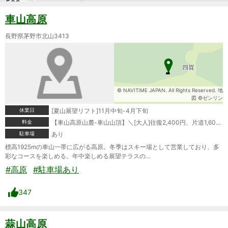
車山高原
長野県茅野市北山3413
© NAVITIME JAPAN. All Rights Reserved. 地
図 ©ゼンリン
休業日
[夏山展望リフト]11月中旬-4月下旬
料金
【車山高原山麓-車山山頂】＼[大人]往復2,400円、片道1,600円＼[小学生]往復1,600円、片道1,200円＼[幼児]往復800円、片道600円＼＼【車山高原山麓-中腹】＼[大人]往復1,600円、片道800円＼[小学生]往復1,200円、片道600円＼[幼児]往復600円、片道300円＼＼【中腹-車山山頂】＼[大人]往復1,600円、片道800円＼[小学生]往復1,200円、片道600円＼[幼児]往復600円、片道300円
駐車場
あり
標高1925mの車山一帯に広がる高原。冬季はスキー場として営業しており、多
彩なコースを楽しめる。年中楽しめる展望テラスの…
#高原
#駐車場あり
347
蒜山高原