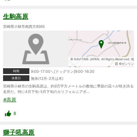
生駒高原
宮崎県小林市南西方8565
© NAVITIME JAPAN. All Rights Reserved. 地
図 ©ゼンリン
時間
9:00-17:00＼[ドッグラン]9:00-16:30
休業日
無休(12月-2月は木)
宮崎県小林市の生駒高原は、約9万平方メートルの敷地に季節の花々が咲き誇る
名所だ。特に4月下旬-5月下旬のカリフォルニアポ…
#高原
8
獅子吼高原