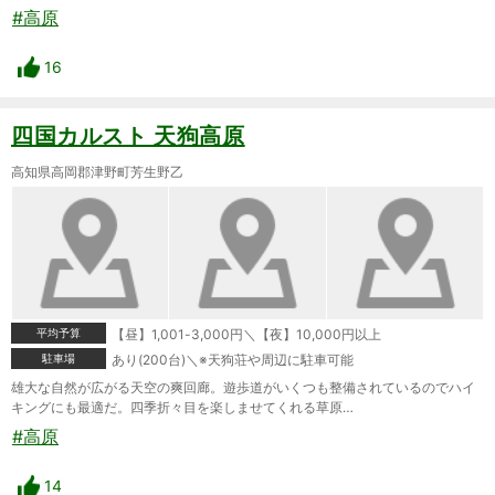
#高原
16
四国カルスト 天狗高原
高知県高岡郡津野町芳生野乙
平均予算
【昼】1,001-3,000円＼【夜】10,000円以上
駐車場
あり(200台)＼※天狗荘や周辺に駐車可能
雄大な自然が広がる天空の爽回廊。遊歩道がいくつも整備されているのでハイ
キングにも最適だ。四季折々目を楽しませてくれる草原…
#高原
14