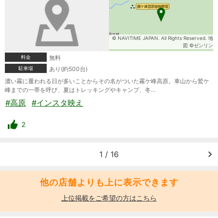
© NAVITIME JAPAN. All Rights Reserved. 地
図 ©ゼンリン
料金
無料
駐車場
あり(約500台)
濃い霧に覆われる日が多いことからその名がついた霧ケ峰高原。車山から鷲ケ
峰までの一帯を呼び、夏はトレッキングやキャンプ、冬…
#高原
#インスタ映え
2
1 / 16
他の店舗よりも上に表示できます
上位掲載をご希望の方はこちら