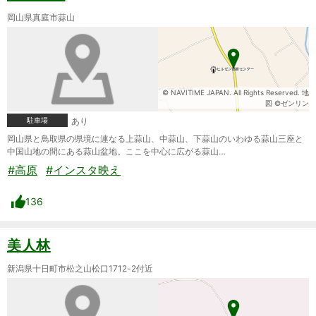
岡山県真庭市蒜山
© NAVITIME JAPAN. All Rights Reserved. 地
図 ©ゼンリン
駐車場
あり
岡山県と鳥取県の県境に連なる上蒜山、中蒜山、下蒜山のいわゆる蒜山三座と
中国山地の間にある蒜山盆地。ここを中心に広がる蒜山…
#高原
#インスタ映え
136
美人林
新潟県十日町市松之山松口1712-2付近