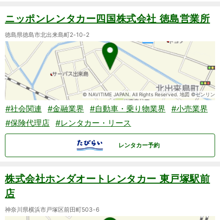
ニッポンレンタカー四国株式会社 徳島営業所
徳島県徳島市北出来島町2-10-2
© NAVITIME JAPAN. All Rights Reserved. 地図 ©ゼンリン
#社会関連
#金融業界
#自動車・乗り物業界
#小売業界
#保険代理店
#レンタカー・リース
レンタカー予約
株式会社ホンダオートレンタカー 東戸塚駅前
店
神奈川県横浜市戸塚区前田町503-6