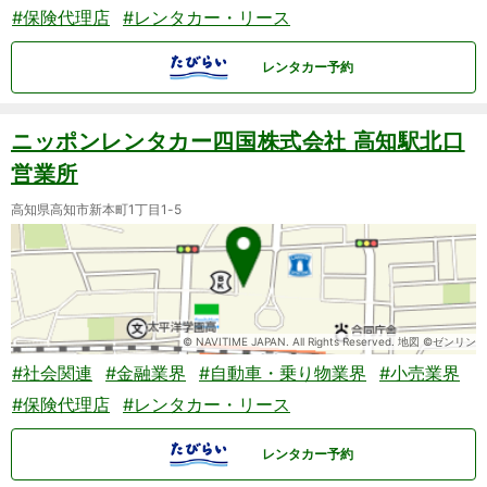
#保険代理店
#レンタカー・リース
レンタカー予約
ニッポンレンタカー四国株式会社 高知駅北口
営業所
高知県高知市新本町1丁目1-5
© NAVITIME JAPAN. All Rights Reserved. 地図 ©ゼンリン
#社会関連
#金融業界
#自動車・乗り物業界
#小売業界
#保険代理店
#レンタカー・リース
レンタカー予約