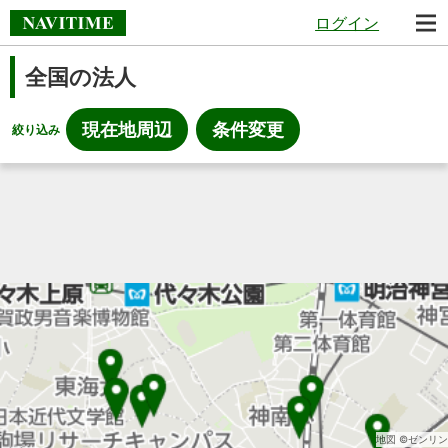
ログイン
全国の法人
現在地周辺
条件変更
絞り込み
地図 ©ゼンリン