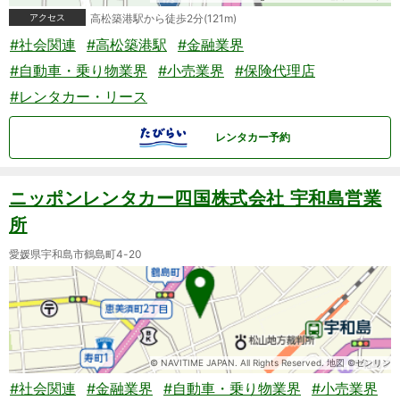
アクセス
高松築港駅から徒歩2分(121m)
#社会関連
#高松築港駅
#金融業界
#自動車・乗り物業界
#小売業界
#保険代理店
#レンタカー・リース
レンタカー予約
ニッポンレンタカー四国株式会社 宇和島営業
所
愛媛県宇和島市鶴島町4-20
© NAVITIME JAPAN. All Rights Reserved. 地図 ©ゼンリン
#社会関連
#金融業界
#自動車・乗り物業界
#小売業界