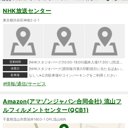
NHK放送センター
東京都渋谷区神南2-2-1
営業時間
[NHKスタジオパーク]10:00-18:00(最終入場17:30)＼[売店・レストラン]10:00-18:30＼[番組公開ライブラリー]10:00-17:50＼[NHKハートプラザ]9:00-18:00
休業日
[NHKスタジオパーク]原則毎月第3月曜(祝日に当たるばあいは翌日)、その他不定休＼[売店・レストラン]原則毎月第3月曜(祝日に当たるばあいは翌日)、その他不定休＼[番組公開ライブラリー]年末年始＼[NHKハートプラザ]年末年始
駐車場
なし＼※公共駐車場やコインパーキングをご利用ください
#情報/通信/サービス
Amazon(アマゾンジャパン合同会社) 流山フ
ルフィルメントセンター(QCB1)
千葉県流山市西深井1603-1 DPL流山III内