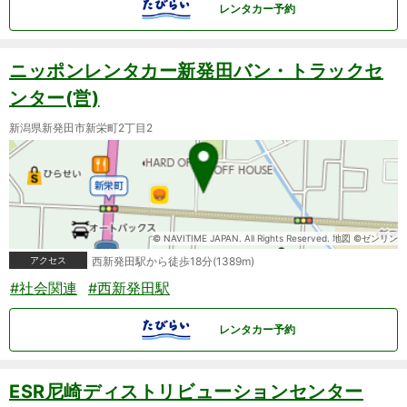
レンタカー予約
ニッポンレンタカー新発田バン・トラックセ
ンター(営)
新潟県新発田市新栄町2丁目2
© NAVITIME JAPAN. All Rights Reserved. 地図 ©ゼンリン
アクセス
西新発田駅から徒歩18分(1389m)
#社会関連
#西新発田駅
レンタカー予約
ESR尼崎ディストリビューションセンター