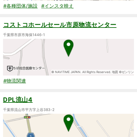
#各種団体/施設
#インスタ映え
コストコホールセール市原物流センター
千葉県市原市海保1446-1
© NAVITIME JAPAN. All Rights Reserved. 地図 ©ゼンリン
#物流関連
DPL流山4
千葉県流山市平方字上谷383-2