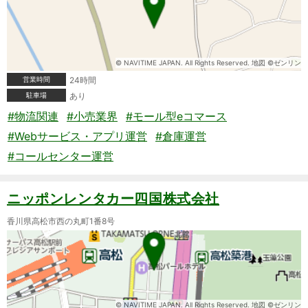
© NAVITIME JAPAN. All Rights Reserved. 地図 ©ゼンリン
営業時間
24時間
駐車場
あり
#物流関連
#小売業界
#モール型eコマース
#Webサービス・アプリ運営
#倉庫運営
#コールセンター運営
ニッポンレンタカー四国株式会社
香川県高松市西の丸町1番8号
© NAVITIME JAPAN. All Rights Reserved. 地図 ©ゼンリン