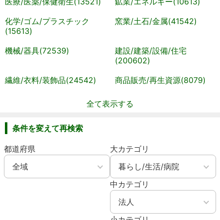
医療/医薬/保健衛生(13521)
鉱業/エネルギー(10613)
化学/ゴム/プラスチック
窯業/土石/金属(41542)
(15613)
機械/器具(72539)
建設/建築/設備/住宅
(200602)
繊維/衣料/装飾品(24542)
商品販売/再生資源(8079)
全て表示する
条件を変えて再検索
都道府県
大カテゴリ
中カテゴリ
小カテゴリ