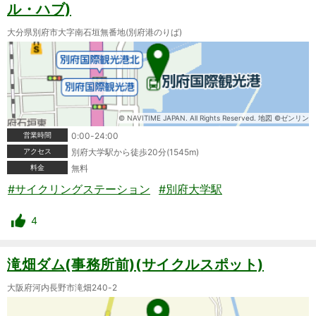
ル・ハブ)
大分県別府市大字南石垣無番地(別府港のりば)
© NAVITIME JAPAN. All Rights Reserved. 地図 ©ゼンリン
営業時間
0:00-24:00
アクセス
別府大学駅から徒歩20分(1545m)
料金
無料
#サイクリングステーション
#別府大学駅
4
滝畑ダム(事務所前)(サイクルスポット)
大阪府河内長野市滝畑240-2