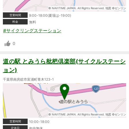
© NAVITIME JAPAN. All Rights Reserved. 地図 ©ゼンリン
営業時間
9:00-18:00(夏場は-19:00)
料金
無料
#サイクリングステーション
0
道の駅 とみうら枇杷倶楽部(サイクルステーシ
ョン)
千葉県南房総市富浦町青木123-1
© NAVITIME JAPAN. All Rights Reserved. 地図 ©ゼンリン
営業時間
10:00-18:00
定休日
年中無休