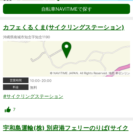
自転車NAVITIMEで探す
カフェくるくま(サイクリングステーション)
沖縄県南城市知念字知念1190
© NAVITIME JAPAN. All Rights Reserved. 地図 ©ゼンリン
営業時間
10:00-20:00
料金
無料
#サイクリングステーション
7
宇和島運輸(株) 別府港フェリーのりば(サイク