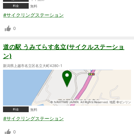
料金
無料
#サイクリングステーション
0
道の駅 うみてらす名立(サイクルステーショ
ン)
新潟県上越市名立区名立大町4280-1
© NAVITIME JAPAN. All Rights Reserved. 地図 ©ゼンリン
料金
無料
#サイクリングステーション
0