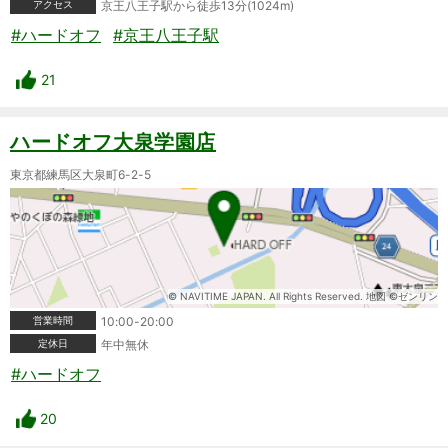
アクセス
京王八王子駅から徒歩13分(1024m)
#ハードオフ
#京王八王子駅
21
ハードオフ大泉学園店
東京都練馬区大泉町6-2-5
© NAVITIME JAPAN. All Rights Reserved. 地図 ©ゼンリン
営業時間
10:00-20:00
定休日
年中無休
#ハードオフ
20