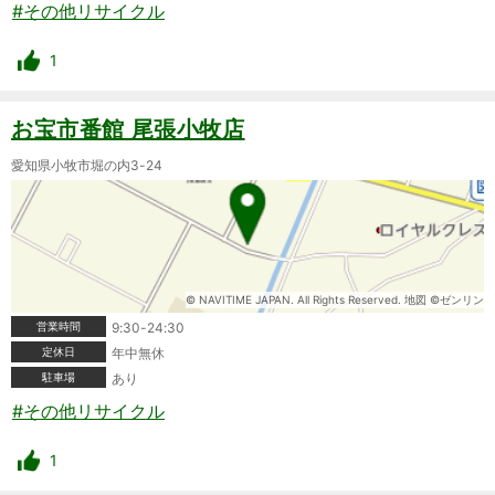
#その他リサイクル
1
お宝市番館 尾張小牧店
愛知県小牧市堀の内3-24
© NAVITIME JAPAN. All Rights Reserved. 地図 ©ゼンリン
営業時間
9:30-24:30
定休日
年中無休
駐車場
あり
#その他リサイクル
1