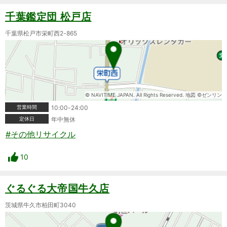
千葉鑑定団 松戸店
千葉県松戸市栄町西2-865
© NAVITIME JAPAN. All Rights Reserved. 地図 ©ゼンリン
営業時間
10:00-24:00
定休日
年中無休
#その他リサイクル
10
ぐるぐる大帝国牛久店
茨城県牛久市柏田町3040