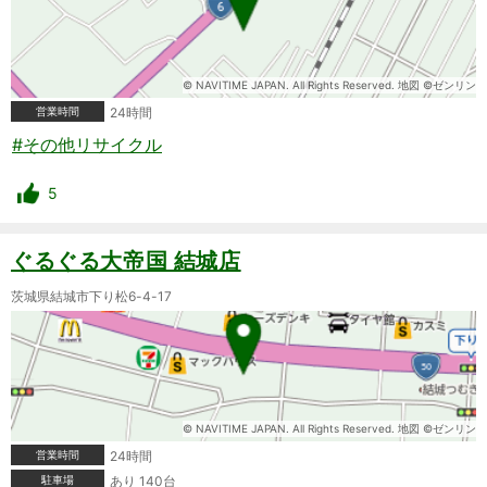
© NAVITIME JAPAN. All Rights Reserved. 地図 ©ゼンリン
営業時間
24時間
#その他リサイクル
5
ぐるぐる大帝国 結城店
茨城県結城市下り松6-4-17
© NAVITIME JAPAN. All Rights Reserved. 地図 ©ゼンリン
営業時間
24時間
駐車場
あり 140台