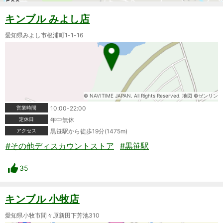
キンブル みよし店
愛知県みよし市根浦町1-1-16
© NAVITIME JAPAN. All Rights Reserved. 地図 ©ゼンリン
営業時間
10:00-22:00
定休日
年中無休
アクセス
黒笹駅から徒歩19分(1475m)
#その他ディスカウントストア
#黒笹駅
35
キンブル 小牧店
愛知県小牧市間々原新田下芳池310