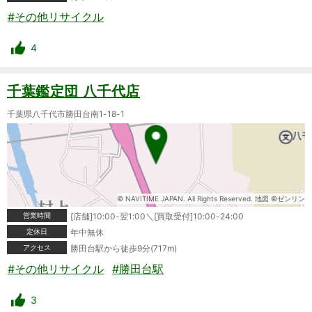
#その他リサイクル
4
千葉鑑定団 八千代店
千葉県八千代市勝田台南1-18-1
© NAVITIME JAPAN. All Rights Reserved. 地図 ©ゼンリン
営業時間
[店舗]10:00-翌1:00＼[買取受付]10:00-24:00
定休日
年中無休
アクセス
勝田台駅から徒歩9分(717m)
#その他リサイクル
#勝田台駅
3