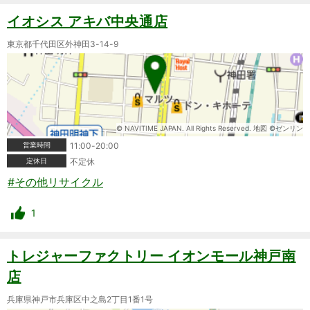
イオシス アキバ中央通店
東京都千代田区外神田3-14-9
© NAVITIME JAPAN. All Rights Reserved. 地図 ©ゼンリン
営業時間
11:00-20:00
定休日
不定休
#その他リサイクル
1
トレジャーファクトリー イオンモール神戸南
店
兵庫県神戸市兵庫区中之島2丁目1番1号