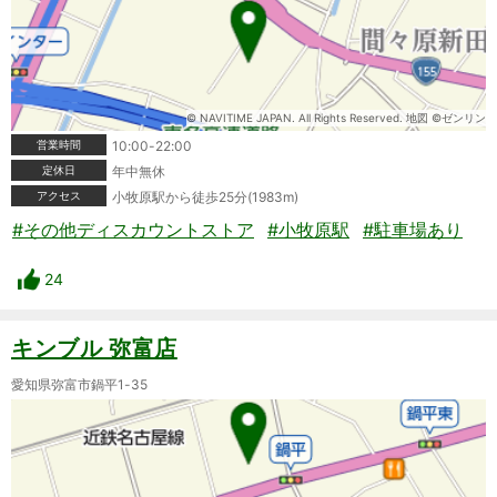
© NAVITIME JAPAN. All Rights Reserved. 地図 ©ゼンリン
営業時間
10:00-22:00
定休日
年中無休
アクセス
小牧原駅から徒歩25分(1983m)
#その他ディスカウントストア
#小牧原駅
#駐車場あり
24
キンブル 弥富店
愛知県弥富市鍋平1-35