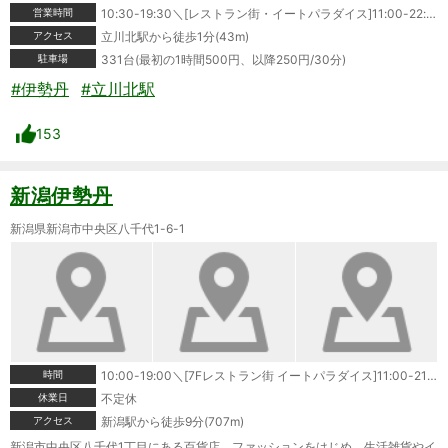
営業時間
10:30-19:30＼[レストラン街・イートパラダイス]11:00-22:00＼※一部上記と営業時間の異なる店舗がございます。
アクセス
立川北駅から徒歩1分(43m)
駐車場
331台(最初の1時間500円、以降250円/30分)
#伊勢丹
#立川北駅
153
新潟伊勢丹
新潟県新潟市中央区八千代1-6-1
時間
10:00-19:00＼[7Fレストラン街 イートパラダイス]11:00-21:00＼※一部店舗は営業時間が異なる場合がございます。
休業日
不定休
アクセス
新潟駅から徒歩9分(707m)
新潟市中央区八千代1丁目にある百貨店。ファッションをはじめ、生活雑貨やイ