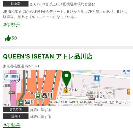
駐車場
あり(200台以上)＼※提携駐車場など含む
JR浦和駅 西口から徒歩1分のデパート。B2Fから地上7Fと屋上があり、B2Fは
駐車場、屋上はゴルフスクールになっている…
#伊勢丹
50
QUEEN'S ISETAN アトレ品川店
東京都港区港南2-18-1
© NAVITIME JAPAN. All Rights Reserved. 地図 ©ゼンリン
営業時間
施設に準ずる
定休日
施設に準ずる
#伊勢丹