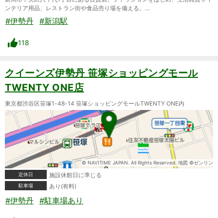
ンテリア用品、レストラン街や食品売り場を備える。…
#伊勢丹
#新潟駅
118
クイーンズ伊勢丹 笹塚ショッピングモール
TWENTY ONE店
東京都渋谷区笹塚1-48-14 笹塚ショッピングモールTWENTY ONE内
© NAVITIME JAPAN. All Rights Reserved. 地図 ©ゼンリン
定休日
施設休館日に準じる
駐車場
あり(有料)
#伊勢丹
#駐車場あり