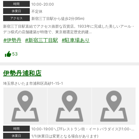
時間
10:00-20:00
休業日
不定休
アクセス
新宿三丁目駅から徒歩2分(95m)
新宿三丁目駅直結でアクセス抜群な百貨店。1933年に完成した美しいアール・
デコ様式の店舗建築が特徴で、東京都選定歴史的建…
#伊勢丹
#新宿三丁目駅
#駐車場あり
53
伊勢丹浦和店
埼玉県さいたま市浦和区高砂1-15-1
時間
10:00-19:00＼[7Fレストラン街・イートパラダイス]11:00-22:00
休業日
1/1(休業日は変更となる場合があります)