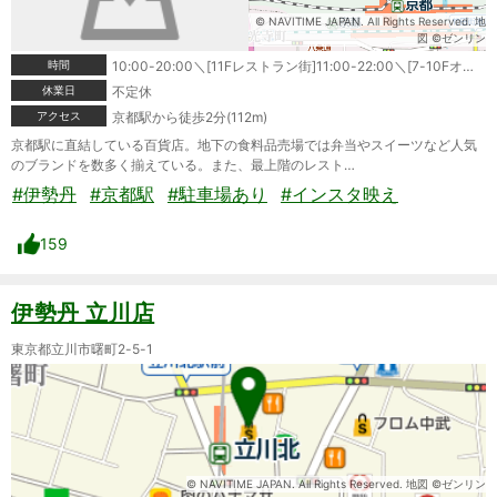
© NAVITIME JAPAN. All Rights Reserved. 地
図 ©ゼンリン
時間
10:00-20:00＼[11Fレストラン街]11:00-22:00＼[7-10Fオープンビューレストラン]11:00-23:00
休業日
不定休
アクセス
京都駅から徒歩2分(112m)
京都駅に直結している百貨店。地下の食料品売場では弁当やスイーツなど人気
のブランドを数多く揃えている。また、最上階のレスト…
#伊勢丹
#京都駅
#駐車場あり
#インスタ映え
159
伊勢丹 立川店
東京都立川市曙町2-5-1
© NAVITIME JAPAN. All Rights Reserved. 地図 ©ゼンリン