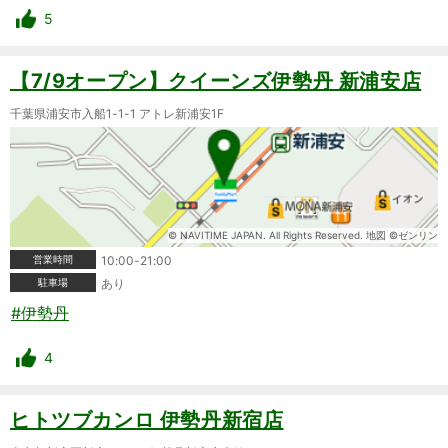
5
【7/9オープン】クイーンズ伊勢丹 新浦安店
千葉県浦安市入船1-1-1 アトレ新浦安1F
© NAVITIME JAPAN. All Rights Reserved. 地図 ©ゼンリン
営業時間
10:00-21:00
駐車場
あり
#伊勢丹
4
ヒトツブカンロ 伊勢丹新宿店