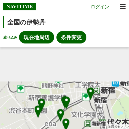
ログイン
全国の伊勢丹
現在地周辺
条件変更
絞り込み
地図 ©ゼンリン