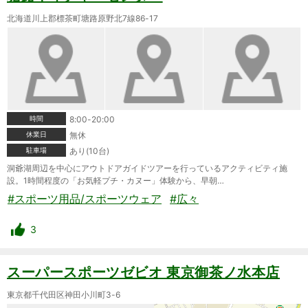
北海道川上郡標茶町塘路原野北7線86-17
時間
8:00-20:00
休業日
無休
駐車場
あり(10台)
洞爺湖周辺を中心にアウトドアガイドツアーを行っているアクティビティ施
設。1時間程度の「お気軽プチ・カヌー」体験から、早朝…
#スポーツ用品/スポーツウェア
#広々
3
スーパースポーツゼビオ 東京御茶ノ水本店
東京都千代田区神田小川町3-6