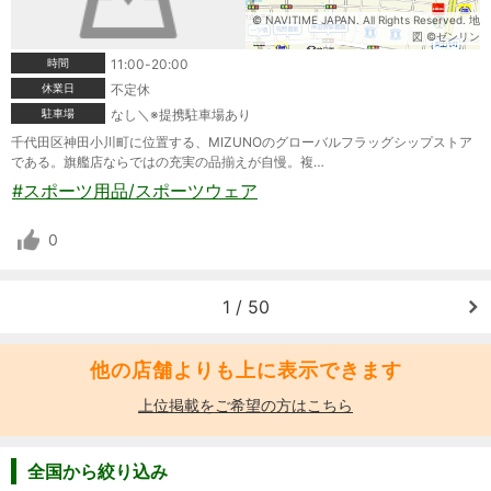
© NAVITIME JAPAN. All Rights Reserved. 地
図 ©ゼンリン
時間
11:00-20:00
休業日
不定休
駐車場
なし＼※提携駐車場あり
千代田区神田小川町に位置する、MIZUNOのグローバルフラッグシップストア
である。旗艦店ならではの充実の品揃えが自慢。複…
#スポーツ用品/スポーツウェア
0
1 / 50
他の店舗よりも上に表示できます
上位掲載をご希望の方はこちら
全国から絞り込み