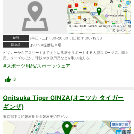
© NAVITIME JAPAN. All Rights Reserved. 地
図 ©ゼンリン
時間
[平日・土]11:00-20:00＼[日祝]11:00-19:30
駐車場
あり＼※提携駐車場
ビギナーからアスリートまであらゆる層をサポートする大型スポーツ店。陸上
用シューズのほか、球技や水泳用品などを取り揃える。…
#スポーツ用品/スポーツウェア
3
Onitsuka Tiger GINZA(オニツカ タイガー
ギンザ)
東京都中央区銀座6-5-6 銀座美術館ビル