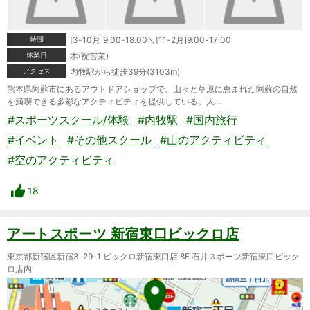
時間
[3-10月]9:00-18:00＼[11-2月]9:00-17:00
休業日
木(祝営業)
アクセス
内牧駅から徒歩39分(3103m)
熊本県阿蘇市にあるアウトドアショップで、山々と草原に恵まれた阿蘇の自然
を満喫できる多彩なアクティビティを提供している。人…
#スポーツスクール/体験
#内牧駅
#国内旅行
#イベント
#その他スクール
#山のアクティビティ
#空のアクティビティ
18
アートスポーツ 新宿東口ビックロ店
東京都新宿区新宿3-29-1 ビックロ新宿東口店 8F 石井スポーツ新宿東口ビック
ロ店内