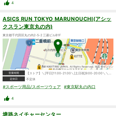
4
ASICS RUN TOKYO MARUNOUCHI(アシッ
クスラン東京丸の内)
東京都千代田区丸の内2-5-2 三菱ビルB1F
© NAVITIME JAPAN. All Rights Reserved. 地図 ©ゼンリン
営業時間
【ストア】＼[平日]11:00-21:00＼[土日祝]9:00-20:00＼＼【ランステーション】＼[平日]6:30-21:30(最終入店20:30)＼[土日祝]7:30-19:00(最終入店18:00)
定休日
不定休
#スポーツ用品/スポーツウェア
#東京駅丸の内口
4
塘路ネイチャーセンター