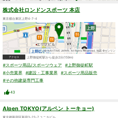
株式会社ロンドンスポーツ 本店
東京都台東区上野4-7-4
© NAVITIME JAPAN. All Rights Reserved. 地図 ©ゼンリン
アクセス
上野御徒町駅から徒歩2分(159m)
#スポーツ用品/スポーツウェア
#上野御徒町駅
#小売業界
#建設・工事業界
#スポーツ用品販売
#その他建築専門工事
43
Alpen TOKYO(アルペン トーキョー)
東京都新宿区新宿3-23-7 ユニカビル