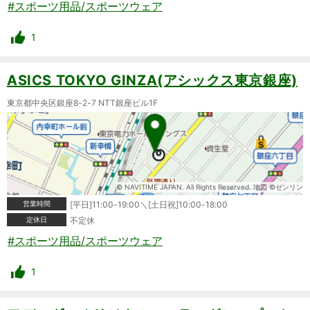
#スポーツ用品/スポーツウェア
1
ASICS TOKYO GINZA(アシックス東京銀座)
東京都中央区銀座8-2-7 NTT銀座ビル1F
© NAVITIME JAPAN. All Rights Reserved. 地図 ©ゼンリン
営業時間
[平日]11:00-19:00＼[土日祝]10:00-18:00
定休日
不定休
#スポーツ用品/スポーツウェア
1