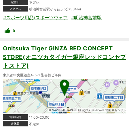
定休日
不定休
アクセス
明治神宮前駅から徒歩5分(384m)
#スポーツ用品/スポーツウェア
#明治神宮前駅
5
Onitsuka Tiger GINZA RED CONCEPT
STORE(オニツカタイガー銀座レッドコンセプ
トストア)
東京都中央区銀座4-5-1 聖書館ビル内
© NAVITIME JAPAN. All Rights Reserved. 地図 ©ゼンリン
営業時間
11:00-20:00
定休日
不定休