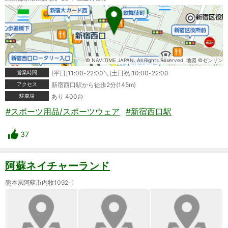
© NAVITIME JAPAN. All Rights Reserved. 地図 ©ゼンリン
営業時間
[平日]11:00-22:00＼[土日祝]10:00-22:00
アクセス
新宿西口駅から徒歩2分(145m)
駐車場
あり 400台
#スポーツ用品/スポーツウェア
#新宿西口駅
37
阿蘇ネイチャーランド
熊本県阿蘇市内牧1092-1