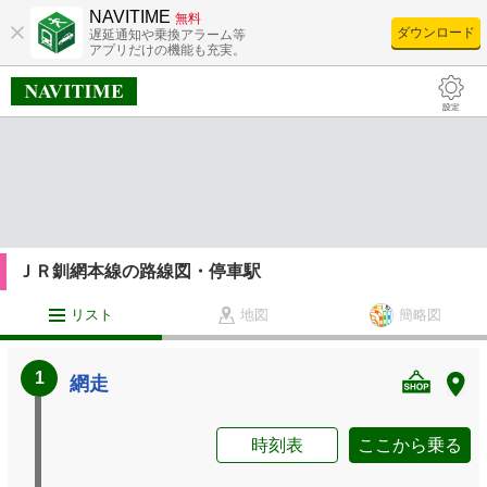
NAVITIME
無料
ダウンロード
遅延通知や乗換アラーム等
アプリだけの機能も充実。
ＪＲ釧網本線の路線図・停車駅
リスト
地図
簡略図
1
網走
時刻表
ここから乗る