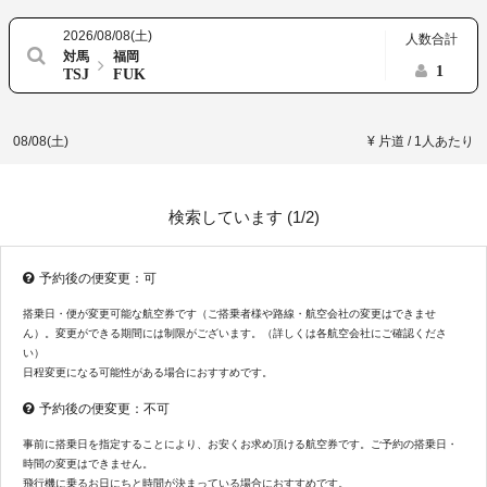
2026/08/08(土)
人数合計
対馬
福岡
1
TSJ
FUK
08/08(土)
¥ 片道 / 1人あたり
検索しています (
1/2
)
予約後の便変更：可
搭乗日・便が変更可能な航空券です（ご搭乗者様や路線・航空会社の変更はできませ
ん）。変更ができる期間には制限がございます。（詳しくは各航空会社にご確認くださ
い）
日程変更になる可能性がある場合におすすめです。
予約後の便変更：不可
事前に搭乗日を指定することにより、お安くお求め頂ける航空券です。ご予約の搭乗日・
時間の変更はできません。
飛行機に乗るお日にちと時間が決まっている場合におすすめです。