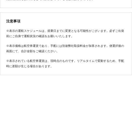
注意事項
※表示の運航スケジュールは、搭乗日までに変更となる可能性がございます。必ずご出発
前にご自身で運航状況の確認をお願いいたします。
※表示価格は航空券運賃であり、手配には別途弊社取扱料金が加算されます。便選択後の
画面にて、合計金額をご確認ください。
※表示されている航空券運賃は、現時点のものです。リアルタイムで変動するため、手配
時に差額が生じる場合があります。