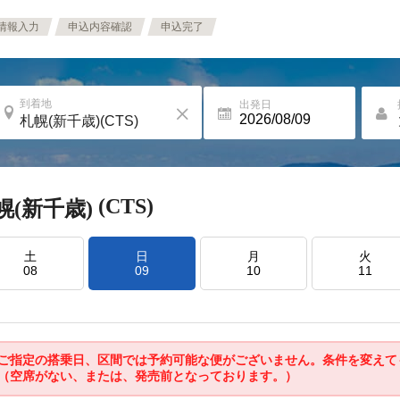
情報入力
申込内容確認
申込完了
到着地
出発日
(CTS)
幌(新千歳)
土
日
月
火
08
09
10
11
ご指定の搭乗日、区間では予約可能な便がございません。条件を変えて
（空席がない、または、発売前となっております。）