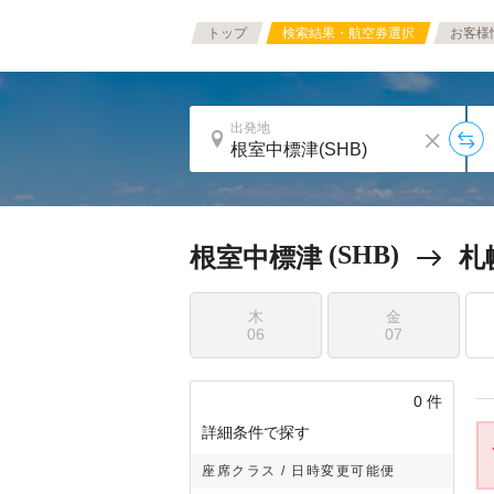
トップ
検索結果・航空券選択
お客様
出発地
(SHB)
根室中標津
札
木
金
06
07
0
件
詳細条件で探す
座席クラス / 日時変更可能便