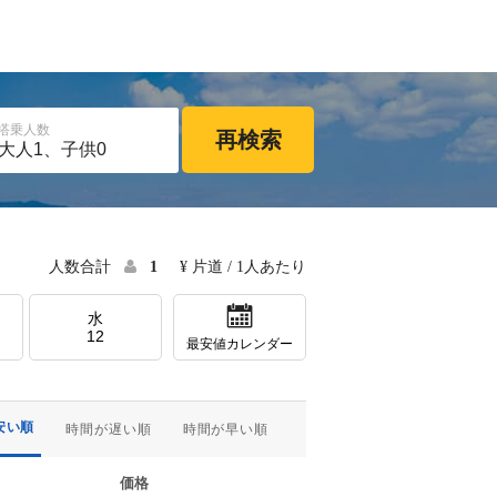
搭乗人数
再検索
人数合計
1
¥ 片道 / 1人あたり
水
12
最安値カレンダー
安い順
時間が遅い順
時間が早い順
価格