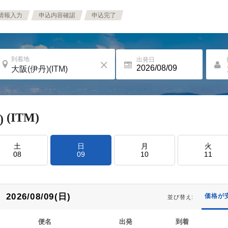
情報入力
申込内容確認
申込完了
到着地
出発日
(ITM)
)
土
日
月
火
08
09
10
11
2026/08/09(日)
価格が
並び替え:
便名
出発
到着