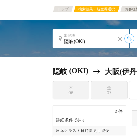
トップ
検索結果・航空券選択
お客様
出発地
(OKI)
隠岐
大阪(伊丹
木
金
06
07
2
件
詳細条件で探す
座席クラス / 日時変更可能便