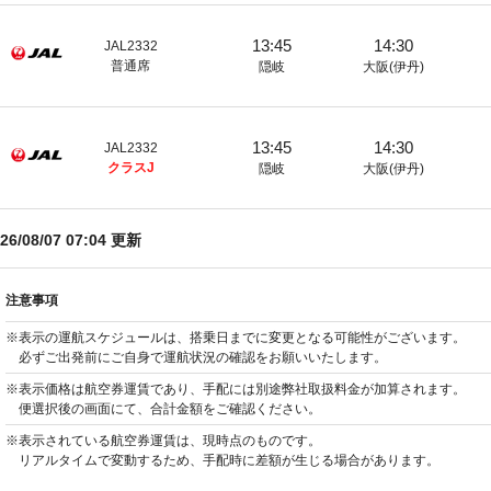
13:45
14:30
JAL2332
普通席
隠岐
大阪(伊丹)
13:45
14:30
JAL2332
クラスJ
隠岐
大阪(伊丹)
26/08/07 07:04
更新
注意事項
※表示の運航スケジュールは、搭乗日までに変更となる可能性がございます。
必ずご出発前にご自身で運航状況の確認をお願いいたします。
※表示価格は航空券運賃であり、手配には別途弊社取扱料金が加算されます。
便選択後の画面にて、合計金額をご確認ください。
※表示されている航空券運賃は、現時点のものです。
リアルタイムで変動するため、手配時に差額が生じる場合があります。