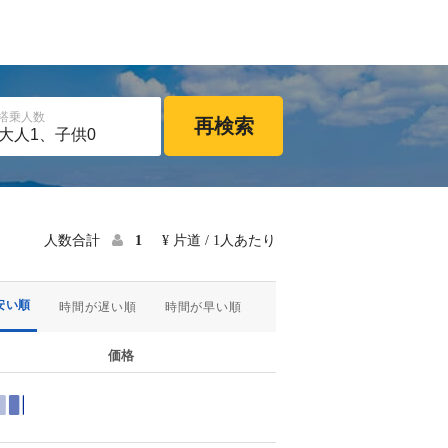
搭乗人数
再検索
人数合計
1
¥ 片道 / 1人あたり
安い順
時間が遅い順
時間が早い順
価格