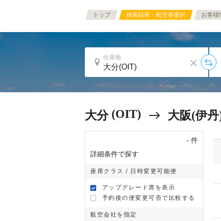
トップ
検索結果・航空券選択
お客様
出発地
(OIT)
大分
大阪(伊丹
-
件
詳細条件で探す
座席クラス / 日時変更可能便
アップグレード席を表示
予約後の便変更可否で比較する
航空会社を指定