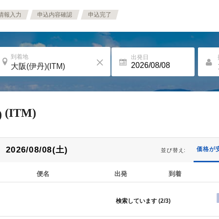
情報入力
申込内容確認
申込完了
到着地
出発日
(ITM)
)
2026/08/08(土)
価格が
並び替え:
便名
出発
到着
検索しています (
2/3
)