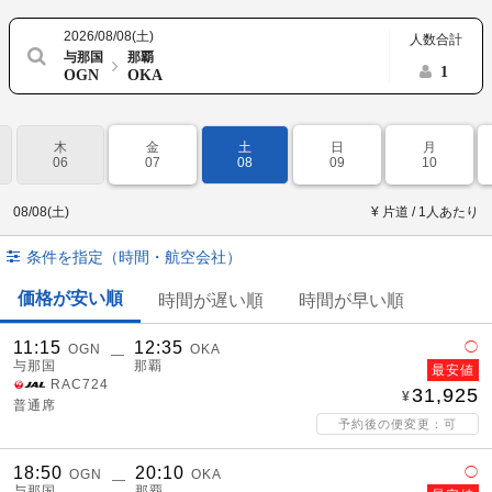
2026/08/08(土)
人数合計
与那国
那覇
1
OGN
OKA
木
金
土
日
月
06
07
08
09
10
08/08(土)
¥ 片道 / 1人あたり
条件を指定（時間・航空会社）
価格が安い順
時間が遅い順
時間が早い順
11:15
12:35
◯
OGN
OKA
―
与那国
那覇
最安値
RAC724
31,925
普通席
予約後の便変更：可
18:50
20:10
◯
OGN
OKA
―
与那国
那覇