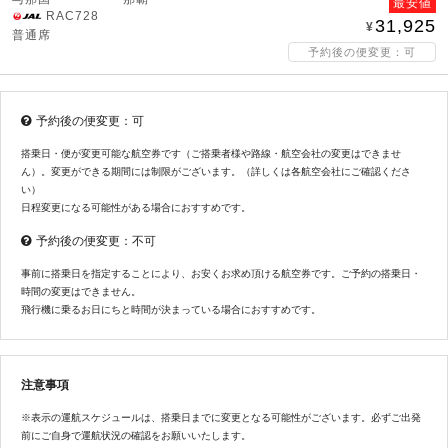
最安値
RAC728
31,925
普通席
予約後の便変更：可
予約後の便変更：可
搭乗日・便が変更可能な航空券です（ご搭乗者様や路線・航空会社の変更はできませ
ん）。変更ができる期間には制限がございます。（詳しくは各航空会社にご確認くださ
い）
日程変更になる可能性がある場合におすすめです。
予約後の便変更：不可
事前に搭乗日を指定することにより、お安くお求め頂ける航空券です。ご予約の搭乗日・
時間の変更はできません。
飛行機に乗るお日にちと時間が決まっている場合におすすめです。
注意事項
※表示の運航スケジュールは、搭乗日までに変更となる可能性がございます。必ずご出発
前にご自身で運航状況の確認をお願いいたします。