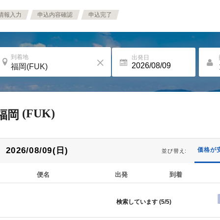
情報入力
申込内容確認
申込完了
到着地
出発日
(FUK)
福岡
2026/08/09(日)
価格が
並び替え:
便名
出発
到着
検索しています (
5/5
)