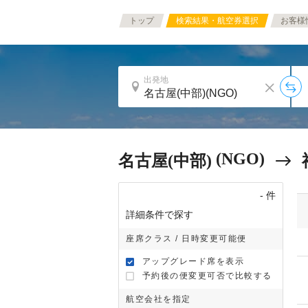
トップ
検索結果・航空券選択
お客様
出発地
(NGO)
名古屋(中部)
-
件
詳細条件で探す
座席クラス / 日時変更可能便
アップグレード席を表示
予約後の便変更可否で比較する
航空会社を指定