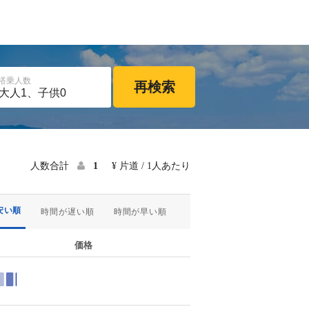
搭乗人数
再検索
人数合計
1
¥ 片道 / 1人あたり
安い順
時間が遅い順
時間が早い順
価格