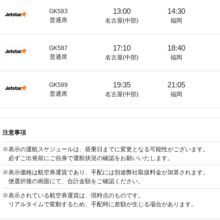
13:00
14:30
GK583
普通席
名古屋(中部)
福岡
17:10
18:40
GK587
普通席
名古屋(中部)
福岡
19:35
21:05
GK589
普通席
名古屋(中部)
福岡
注意事項
※表示の運航スケジュールは、搭乗日までに変更となる可能性がございます。
必ずご出発前にご自身で運航状況の確認をお願いいたします。
※表示価格は航空券運賃であり、手配には別途弊社取扱料金が加算されます。
便選択後の画面にて、合計金額をご確認ください。
※表示されている航空券運賃は、現時点のものです。
リアルタイムで変動するため、手配時に差額が生じる場合があります。