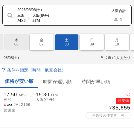
2026/08/08(土)
人数合計
三沢
大阪(伊丹)
1
MSJ
ITM
木
金
土
日
月
06
07
08
09
10
08/08(土)
¥ 片道 / 1人あたり
条件を指定（時間・航空会社）
価格が安い順
時間が遅い順
時間が早い順
17:50
19:30
◯
MSJ
ITM
―
三沢
大阪(伊丹)
最安値
JAL2166
35,655
普通席
予約後の便変更：可