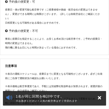
予約後の便変更：可
搭乗日・便が変更可能な航空券です（ご搭乗者様や路線・航空会社の変更はできませ
ん）。変更ができる期間には制限がございます。（詳しくは各航空会社にご確認くださ
い）
日程変更になる可能性がある場合におすすめです。
予約後の便変更：不可
事前に搭乗日を指定することにより、お安くお求め頂ける航空券です。ご予約の搭乗日・
時間の変更はできません。
飛行機に乗るお日にちと時間が決まっている場合におすすめです。
注意事項
※表示の運航スケジュールは、搭乗日までに変更となる可能性がございます。必ずご出発
前にご自身で運航状況の確認をお願いいたします。
※表示価格は航空券運賃であり、手配には別途弊社取扱料金が加算されます。便選択後の
画面にて、合計金額をご確認ください。
1名が同じ区間を検討中です。
※表示されている航空券運賃は、現時点のものです。リアルタイムで変動するため、手配
※お急ぎください！人気の航空券はすぐ売切れます
時に差額が生じる場合があります。