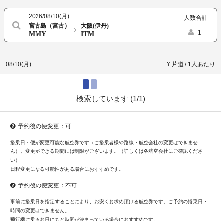
2026/08/10(月)
人数合計
宮古島（宮古）
大阪(伊丹)
1
MMY
ITM
08/10(月)
¥ 片道 / 1人あたり
検索しています (
1/1
)
予約後の便変更：可
搭乗日・便が変更可能な航空券です（ご搭乗者様や路線・航空会社の変更はできませ
ん）。変更ができる期間には制限がございます。（詳しくは各航空会社にご確認くださ
い）
日程変更になる可能性がある場合におすすめです。
予約後の便変更：不可
事前に搭乗日を指定することにより、お安くお求め頂ける航空券です。ご予約の搭乗日・
時間の変更はできません。
飛行機に乗るお日にちと時間が決まっている場合におすすめです。