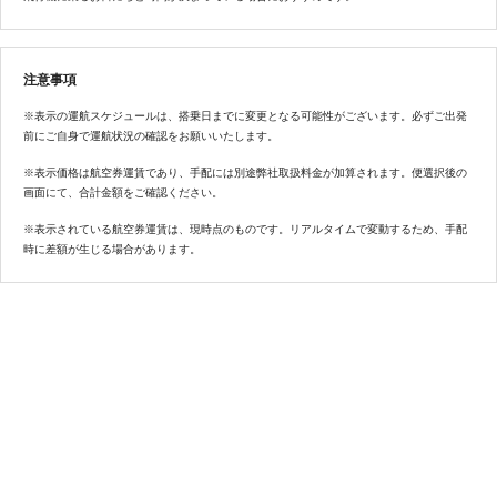
注意事項
※表示の運航スケジュールは、搭乗日までに変更となる可能性がございます。必ずご出発
前にご自身で運航状況の確認をお願いいたします。
※表示価格は航空券運賃であり、手配には別途弊社取扱料金が加算されます。便選択後の
画面にて、合計金額をご確認ください。
※表示されている航空券運賃は、現時点のものです。リアルタイムで変動するため、手配
時に差額が生じる場合があります。