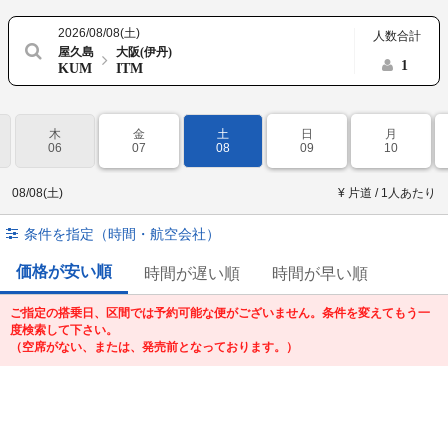
2026/08/08(土)
人数合計
屋久島
大阪(伊丹)
1
KUM
ITM
木
金
土
日
月
06
07
08
09
10
08/08(土)
¥ 片道 / 1人あたり
条件を指定（時間・航空会社）
価格が安い順
時間が遅い順
時間が早い順
ご指定の搭乗日、区間では予約可能な便がございません。条件を変えてもう一
度検索して下さい。
（空席がない、または、発売前となっております。）