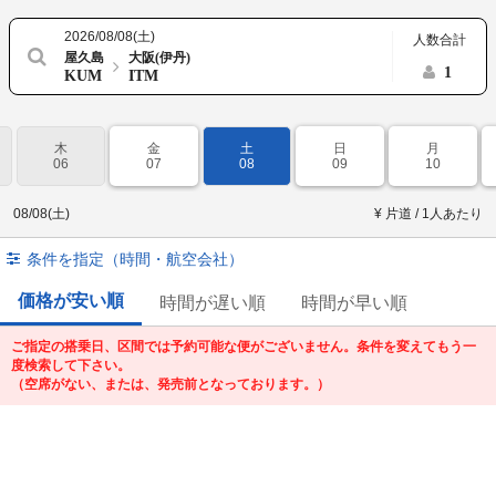
2026/08/08(土)
人数合計
屋久島
大阪(伊丹)
1
KUM
ITM
木
金
土
日
月
06
07
08
09
10
08/08(土)
¥ 片道 / 1人あたり
条件を指定（時間・航空会社）
価格が安い順
時間が遅い順
時間が早い順
ご指定の搭乗日、区間では予約可能な便がございません。条件を変えてもう一
度検索して下さい。
（空席がない、または、発売前となっております。）