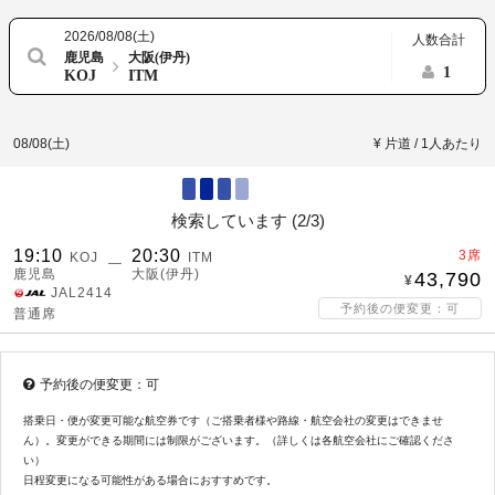
2026/08/08(土)
人数合計
鹿児島
大阪(伊丹)
1
KOJ
ITM
08/08(土)
¥ 片道 / 1人あたり
検索しています (
2/3
)
19:10
20:30
3席
KOJ
ITM
―
鹿児島
大阪(伊丹)
43,790
JAL2414
予約後の便変更：可
普通席
予約後の便変更：可
搭乗日・便が変更可能な航空券です（ご搭乗者様や路線・航空会社の変更はできませ
ん）。変更ができる期間には制限がございます。（詳しくは各航空会社にご確認くださ
い）
日程変更になる可能性がある場合におすすめです。