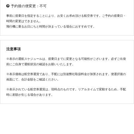
予約後の便変更：不可
事前に搭乗日を指定することにより、お安くお求め頂ける航空券です。ご予約の搭乗日・
時間の変更はできません。
飛行機に乗るお日にちと時間が決まっている場合におすすめです。
注意事項
※表示の運航スケジュールは、搭乗日までに変更となる可能性がございます。必ずご出発
前にご自身で運航状況の確認をお願いいたします。
※表示価格は航空券運賃であり、手配には別途弊社取扱料金が加算されます。便選択後の
画面にて、合計金額をご確認ください。
※表示されている航空券運賃は、現時点のものです。リアルタイムで変動するため、手配
時に差額が生じる場合があります。