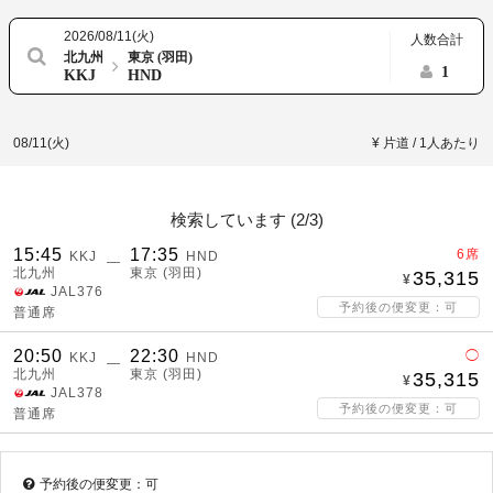
2026/08/11(火)
人数合計
北九州
東京 (羽田)
1
KKJ
HND
08/11(火)
¥ 片道 / 1人あたり
検索しています (
2/3
)
15:45
17:35
6席
KKJ
HND
―
北九州
東京 (羽田)
35,315
JAL376
予約後の便変更：可
普通席
20:50
22:30
◯
KKJ
HND
―
北九州
東京 (羽田)
35,315
JAL378
予約後の便変更：可
普通席
予約後の便変更：可