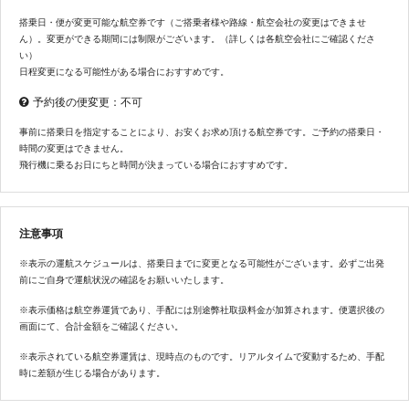
搭乗日・便が変更可能な航空券です（ご搭乗者様や路線・航空会社の変更はできませ
ん）。変更ができる期間には制限がございます。（詳しくは各航空会社にご確認くださ
い）
日程変更になる可能性がある場合におすすめです。
予約後の便変更：不可
事前に搭乗日を指定することにより、お安くお求め頂ける航空券です。ご予約の搭乗日・
時間の変更はできません。
飛行機に乗るお日にちと時間が決まっている場合におすすめです。
注意事項
※表示の運航スケジュールは、搭乗日までに変更となる可能性がございます。必ずご出発
前にご自身で運航状況の確認をお願いいたします。
※表示価格は航空券運賃であり、手配には別途弊社取扱料金が加算されます。便選択後の
画面にて、合計金額をご確認ください。
※表示されている航空券運賃は、現時点のものです。リアルタイムで変動するため、手配
時に差額が生じる場合があります。