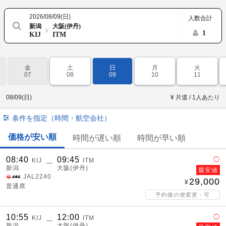
2026/08/09(日)
人数合計
新潟
大阪(伊丹)
1
KIJ
ITM
金
土
日
月
火
07
08
09
10
11
08/09(日)
¥ 片道 / 1人あたり
条件を指定（時間・航空会社）
価格が安い順
時間が遅い順
時間が早い順
08:40
09:45
◯
KIJ
ITM
―
新潟
大阪(伊丹)
最安値
JAL2240
29,000
普通席
予約後の便変更：可
10:55
12:00
◯
KIJ
ITM
―
新潟
大阪(伊丹)