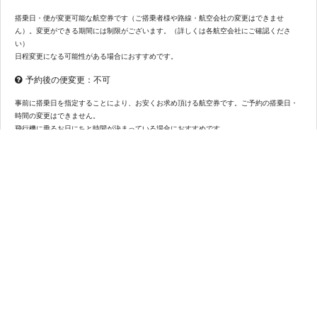
搭乗日・便が変更可能な航空券です（ご搭乗者様や路線・航空会社の変更はできませ
ん）。変更ができる期間には制限がございます。（詳しくは各航空会社にご確認くださ
い）
日程変更になる可能性がある場合におすすめです。
予約後の便変更：不可
事前に搭乗日を指定することにより、お安くお求め頂ける航空券です。ご予約の搭乗日・
時間の変更はできません。
飛行機に乗るお日にちと時間が決まっている場合におすすめです。
条件を指定（時間・航空会社）
全て選択
クリア
注意事項
1名が同じ区間を検討中です。
日本航空
※表示の運航スケジュールは、搭乗日までに変更となる可能性がございます。必ずご出発
(5)
航空会社
※お急ぎください！人気の航空券はすぐ売切れます
前にご自身で運航状況の確認をお願いいたします。
※表示価格は航空券運賃であり、手配には別途弊社取扱料金が加算されます。便選択後の
画面にて、合計金額をご確認ください。
座席クラス
※表示されている航空券運賃は、現時点のものです。リアルタイムで変動するため、手配
時に差額が生じる場合があります。