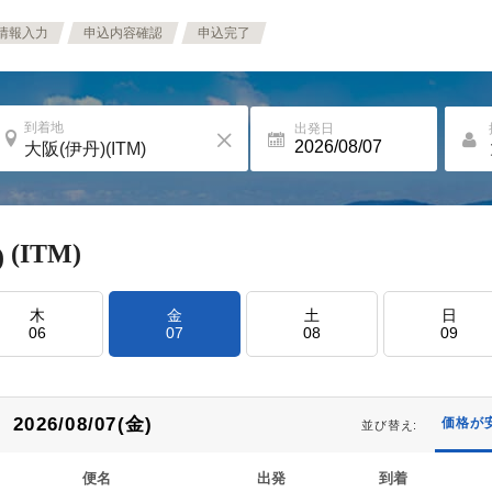
情報入力
申込内容確認
申込完了
到着地
出発日
(ITM)
)
木
金
土
日
06
07
08
09
2026/08/07(金)
価格が
並び替え:
便名
出発
到着