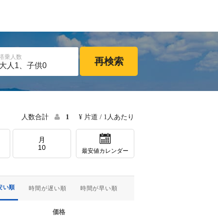
搭乗人数
再検索
人数合計
1
¥ 片道 / 1人あたり
月
10
最安値カレンダー
安い順
時間が遅い順
時間が早い順
価格