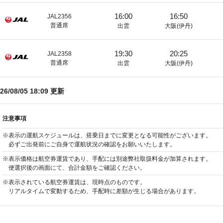
16:00
16:50
JAL2356
普通席
出雲
大阪(伊丹)
19:30
20:25
JAL2358
普通席
出雲
大阪(伊丹)
26/08/05 18:09
更新
注意事項
※表示の運航スケジュールは、搭乗日までに変更となる可能性がございます。
必ずご出発前にご自身で運航状況の確認をお願いいたします。
※表示価格は航空券運賃であり、手配には別途弊社取扱料金が加算されます。
便選択後の画面にて、合計金額をご確認ください。
※表示されている航空券運賃は、現時点のものです。
リアルタイムで変動するため、手配時に差額が生じる場合があります。