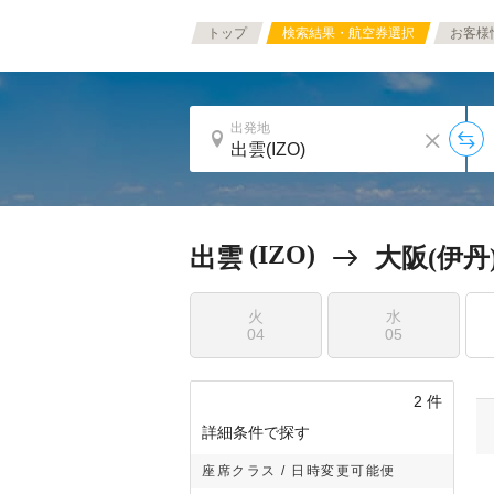
トップ
検索結果・航空券選択
お客様
出発地
(IZO)
出雲
大阪(伊丹
火
水
04
05
2
件
詳細条件で探す
座席クラス / 日時変更可能便