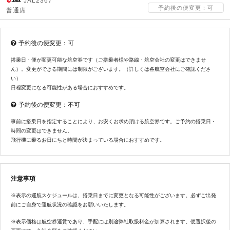
JAL2367
予約後の便変更：可
普通席
予約後の便変更：可
搭乗日・便が変更可能な航空券です（ご搭乗者様や路線・航空会社の変更はできませ
ん）。変更ができる期間には制限がございます。（詳しくは各航空会社にご確認くださ
い）
日程変更になる可能性がある場合におすすめです。
予約後の便変更：不可
事前に搭乗日を指定することにより、お安くお求め頂ける航空券です。ご予約の搭乗日・
時間の変更はできません。
飛行機に乗るお日にちと時間が決まっている場合におすすめです。
注意事項
※表示の運航スケジュールは、搭乗日までに変更となる可能性がございます。必ずご出発
前にご自身で運航状況の確認をお願いいたします。
※表示価格は航空券運賃であり、手配には別途弊社取扱料金が加算されます。便選択後の