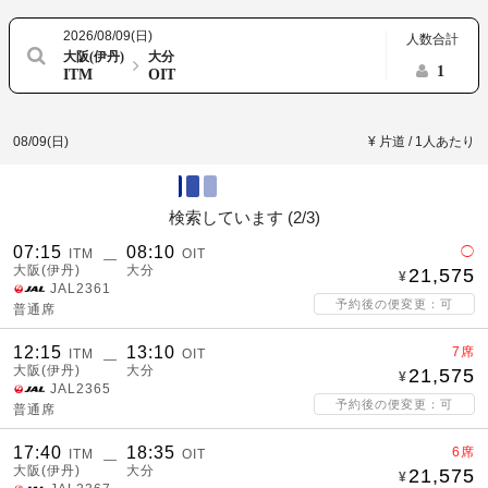
2026/08/09(日)
人数合計
大阪(伊丹)
大分
1
ITM
OIT
08/09(日)
¥ 片道 / 1人あたり
検索しています (
2/3
)
07:15
08:10
◯
ITM
OIT
―
大阪(伊丹)
大分
21,575
JAL2361
予約後の便変更：可
普通席
12:15
13:10
7席
ITM
OIT
―
大阪(伊丹)
大分
21,575
JAL2365
予約後の便変更：可
普通席
17:40
18:35
6席
ITM
OIT
―
大阪(伊丹)
大分
21,575