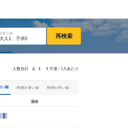
搭乗人数
再検索
人数合計
1
¥ 片道 / 1人あたり
安い順
時間が遅い順
時間が早い順
価格