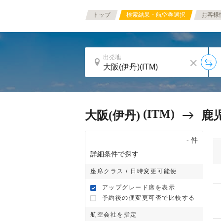
トップ
検索結果・航空券選択
お客様
出発地
(ITM)
大阪(伊丹)
鹿
-
件
詳細条件で探す
座席クラス / 日時変更可能便
アップグレード席を表示
予約後の便変更可否で比較する
航空会社を指定