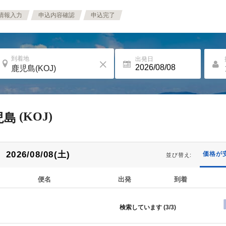
情報入力
申込内容確認
申込完了
到着地
出発日
(KOJ)
児島
2026/08/08(土)
価格が
並び替え:
便名
出発
到着
検索しています (
3/3
)