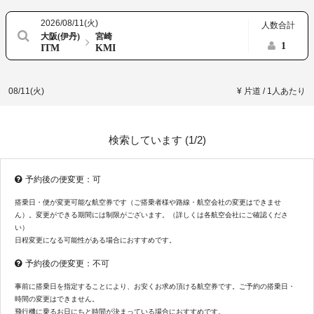
2026/08/11(火)
人数合計
大阪(伊丹)
宮崎
1
ITM
KMI
08/11(火)
¥ 片道 / 1人あたり
検索しています (
1/2
)
予約後の便変更：可
搭乗日・便が変更可能な航空券です（ご搭乗者様や路線・航空会社の変更はできませ
ん）。変更ができる期間には制限がございます。（詳しくは各航空会社にご確認くださ
い）
日程変更になる可能性がある場合におすすめです。
予約後の便変更：不可
事前に搭乗日を指定することにより、お安くお求め頂ける航空券です。ご予約の搭乗日・
時間の変更はできません。
飛行機に乗るお日にちと時間が決まっている場合におすすめです。