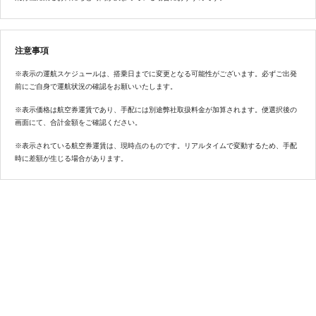
注意事項
※表示の運航スケジュールは、搭乗日までに変更となる可能性がございます。必ずご出発
前にご自身で運航状況の確認をお願いいたします。
※表示価格は航空券運賃であり、手配には別途弊社取扱料金が加算されます。便選択後の
画面にて、合計金額をご確認ください。
※表示されている航空券運賃は、現時点のものです。リアルタイムで変動するため、手配
時に差額が生じる場合があります。