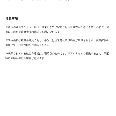
注意事項
※表示の運航スケジュールは、搭乗日までに変更となる可能性がございます。必ずご出発
前にご自身で運航状況の確認をお願いいたします。
※表示価格は航空券運賃であり、手配には別途弊社取扱料金が加算されます。便選択後の
画面にて、合計金額をご確認ください。
※表示されている航空券運賃は、現時点のものです。リアルタイムで変動するため、手配
時に差額が生じる場合があります。