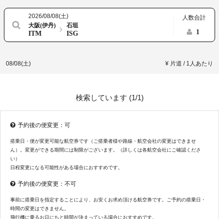
2026/08/08(土)
人数合計
大阪(伊丹)
石垣
1
ITM
ISG
08/08(土)
¥ 片道 / 1人あたり
検索しています (
1/1
)
予約後の便変更：可
搭乗日・便が変更可能な航空券です（ご搭乗者様や路線・航空会社の変更はできませ
ん）。変更ができる期間には制限がございます。（詳しくは各航空会社にご確認くださ
い）
日程変更になる可能性がある場合におすすめです。
予約後の便変更：不可
事前に搭乗日を指定することにより、お安くお求め頂ける航空券です。ご予約の搭乗日・
時間の変更はできません。
飛行機に乗るお日にちと時間が決まっている場合におすすめです。